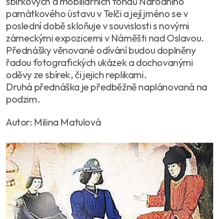
sbírkových a mobiliárních fondů Národního
památkového ústavu v Telči a její jméno se v
poslední době skloňuje v souvislosti s novými
zámeckými expozicemi v Náměšti nad Oslavou.
Přednášky věnované odívání budou doplněny
řadou fotografických ukázek a dochovanými
oděvy ze sbírek, či jejich replikami.
Druhá přednáška je předběžně naplánovaná na
podzim.
Autor: Milina Matulová