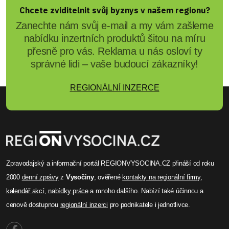
Chcete zviditelnit svůj byznys v našem regionu?
Zanechte nám svůj e-mail a my vám zašleme
nabídku inzertních produktů šitou na míru
přesně pro vás. Reklama u nás osloví ty
správné lidi – vaše budoucí zákazníky!
REGIONÁLNÍ INZERCE
Zpravodajský a informační portál REGIONVYSOCINA.CZ přináší od roku
2000
denní zprávy
z
Vysočiny
, ověřené
kontakty na regionální firmy
,
kalendář akcí
,
nabídky práce
a mnoho dalšího. Nabízí také účinnou a
cenově dostupnou
regionální inzerci
pro podnikatele i jednotlivce.