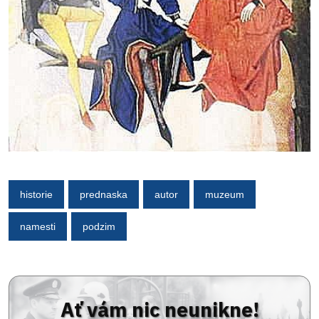
historie
prednaska
autor
muzeum
namesti
podzim
Ať vám nic neunikne!