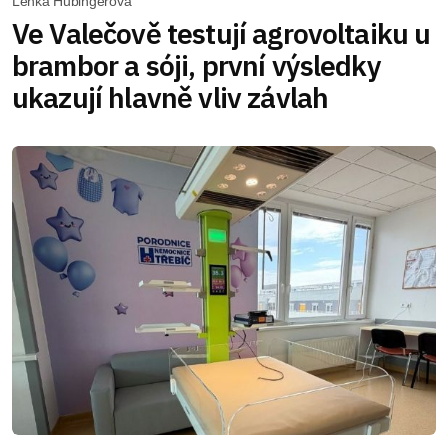
Lenka Hubingerová
Ve Valečově testují agrovoltaiku u
brambor a sóji, první výsledky
ukazují hlavně vliv závlah