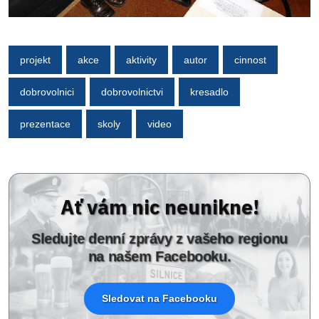
projekt
akce
aktivity
autor
cinnost
dobrovolnici
dobrovolnictvi
kresadlo
prezentace
skoly
video
Ať vám nic neunikne!
Sledujte denní zprávy z vašeho regionu
na našem Facebooku.
Sledovat na Facebooku