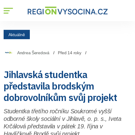
Aktuálně
Andrea Šeredová
Před 14 roky
Jihlavská studentka
představila brodským
dobrovolníkům svůj projekt
Studentka třetího ročníku Soukromé vyšší
odborné školy sociální v Jihlavě, o. p. s., Iveta
Krčálová představila v pátek 19. října v
Havlíčkově Brodě svůj projekt.