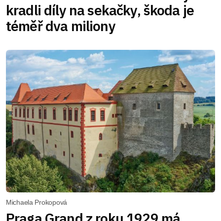
kradli díly na sekačky, škoda je
téměř dva miliony
Michaela Prokopová
Praga Grand z roku 1929 má