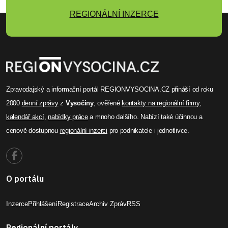
REGIONÁLNÍ INZERCE
Zpravodajský a informační portál REGIONVYSOCINA.CZ přináší od roku
2000
denní zprávy
z
Vysočiny
, ověřené
kontakty na regionální firmy
,
kalendář akcí
,
nabídky práce
a mnoho dalšího. Nabízí také účinnou a
cenově dostupnou
regionální inzerci
pro podnikatele i jednotlivce.
O portálu
Inzerce
Přihlášení
Registrace
Archiv Zpráv
RSS
Regionální portály