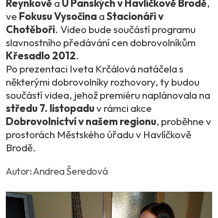
Reynkově
a
U Panských v Havlíčkově Brodě
,
ve
Fokusu Vysočina
a
Stacionáři v
Chotěboři
. Video bude součástí programu
slavnostního předávání cen dobrovolníkům
Křesadlo 2012
.
Po prezentaci Iveta Krčálová natáčela s
některými dobrovolníky rozhovory, ty budou
součástí videa, jehož premiéru naplánovala na
středu 7. listopadu
v rámci akce
Dobrovolnictví v našem regionu
, proběhne v
prostorách Městského úřadu v Havlíčkově
Brodě.
Autor: Andrea Šeredová