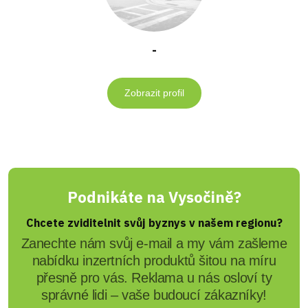
-
Zobrazit profil
Podnikáte na Vysočině?
Chcete zviditelnit svůj byznys v našem regionu?
Zanechte nám svůj e-mail a my vám zašleme
nabídku inzertních produktů šitou na míru
přesně pro vás. Reklama u nás osloví ty
správné lidi – vaše budoucí zákazníky!