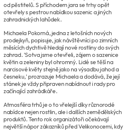
od pěstitelů. S příchodem jara se trhy opět
otevřely s pestrou nabídkou sazenic a jiných
zahradnických lahůdek.
Michaela Pokorná, jedna z letošních nových
prodejkyň, popisuje, jak návštěvníci po zimních
měsících dychtivě hledají nové rostliny do svých
zahrad. 'Sotva jsme otevřeli, zájem o sazenice
květin a zeleniny byl ohromný. Lidé se těší na
narcisové květy stejně jako na výsadbu jahod a
česneku,' prozrazuje Michaela a dodává, že její
stánek je vždy připraven nabídnout i rady pro
začínající zahrádkáře.
Atmosféra trhů je o to vřelejší díky různorodé
nabídce nejen rostlin, ale i dalších zemědělských
produktů. Tento rok organizátoři očekávají
největší nápor zákazníků před Velikonocemi, kdy