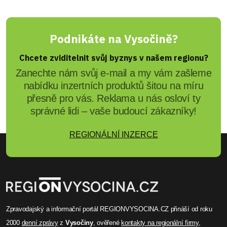
Podnikáte na Vysočině?
Chcete zviditelnit svůj byznys v našem regionu?
Zanechte nám svůj e-mail a my vám zašleme
nabídku inzertních produktů šitou na míru
přesně pro vás. Reklama u nás osloví ty
správné lidi – vaše budoucí zákazníky!
REGIONÁLNÍ INZERCE
Zpravodajský a informační portál REGIONVYSOCINA.CZ přináší od roku
2000
denní zprávy
z
Vysočiny
, ověřené
kontakty na regionální firmy
,