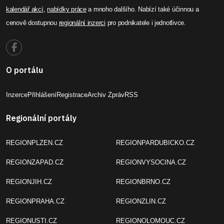
kalendář akcí
,
nabídky práce
a mnoho dalšího. Nabízí také účinnou a
cenově dostupnou
regionální inzerci
pro podnikatele i jednotlivce.
O portálu
Inzerce
Přihlášení
Registrace
Archiv Zpráv
RSS
Regionální portály
REGIONPLZEN.CZ
REGIONPARDUBICKO.CZ
REGIONZAPAD.CZ
REGIONVYSOCINA.CZ
REGIONJIH.CZ
REGIONBRNO.CZ
REGIONPRAHA.CZ
REGIONZLIN.CZ
REGIONUSTI.CZ
REGIONOLOMOUC.CZ