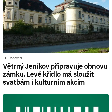
Jiří Padevěd
Větrný Jeníkov připravuje obnovu
zámku. Levé křídlo má sloužit
svatbám i kulturním akcím