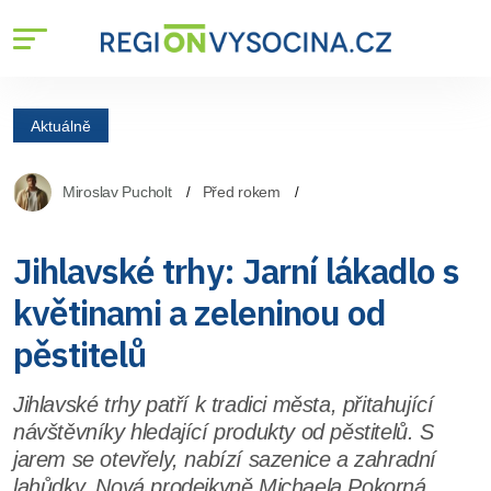
Aktuálně
Miroslav Pucholt
Před rokem
Jihlavské trhy: Jarní lákadlo s
květinami a zeleninou od
pěstitelů
Jihlavské trhy patří k tradici města, přitahující
návštěvníky hledající produkty od pěstitelů. S
jarem se otevřely, nabízí sazenice a zahradní
lahůdky. Nová prodejkyně Michaela Pokorná