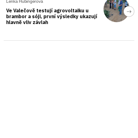
Lenka Hubingerová
Ve Valečově testují agrovoltaiku u
brambor a sóji, první výsledky ukazují
hlavně vliv závlah