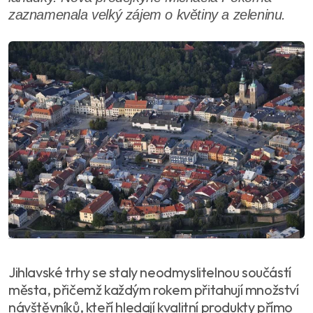
zaznamenala velký zájem o květiny a zeleninu.
Jihlavské trhy se staly neodmyslitelnou součástí
města, přičemž každým rokem přitahují množství
návštěvníků, kteří hledají kvalitní produkty přímo