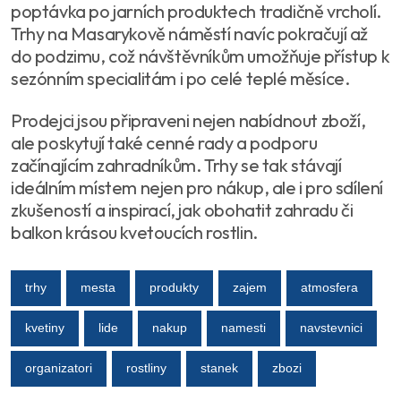
poptávka po jarních produktech tradičně vrcholí.
Trhy na Masarykově náměstí navíc pokračují až
do podzimu, což návštěvníkům umožňuje přístup k
sezónním specialitám i po celé teplé měsíce.
Prodejci jsou připraveni nejen nabídnout zboží,
ale poskytují také cenné rady a podporu
začínajícím zahradníkům. Trhy se tak stávají
ideálním místem nejen pro nákup, ale i pro sdílení
zkušeností a inspirací, jak obohatit zahradu či
balkon krásou kvetoucích rostlin.
trhy
mesta
produkty
zajem
atmosfera
kvetiny
lide
nakup
namesti
navstevnici
organizatori
rostliny
stanek
zbozi