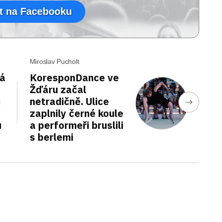
t na Facebooku
Miroslav Pucholt
tá
KoresponDance ve
Žďáru začal
u
netradičně. Ulice
zaplnily černé koule
u
a performeři bruslili
s berlemi