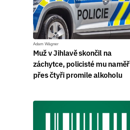
Adam Wágner
Muž v Jihlavě skončil na
záchytce, policisté mu naměři
přes čtyři promile alkoholu