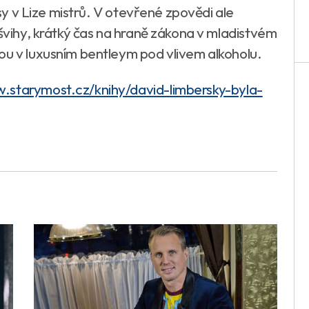
asy v Lize mistrů. V otevřené zpovědi ale
ůšvihy, krátký čas na hraně zákona v mladistvém
ou v luxusním bentleym pod vlivem alkoholu.
.starymost.cz/knihy/david-limbersky-byla-