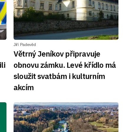
Jiří Padevěd
Větrný Jeníkov připravuje
li
obnovu zámku. Levé křídlo má
sloužit svatbám i kulturním
akcím