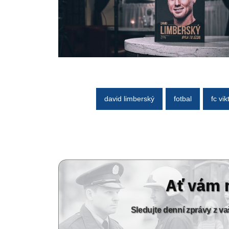
david limberský
fotbal
fc vik
Ať vám 
Sledujte denní zprávy z 