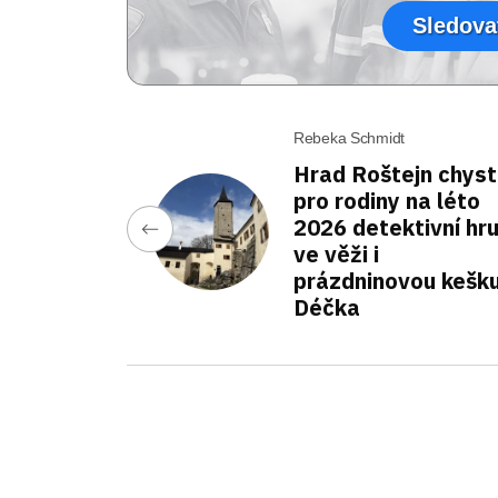
Sledova
Rebeka Schmidt
Hrad Roštejn chys
pro rodiny na léto
2026 detektivní hr
ve věži i
prázdninovou kešk
Déčka