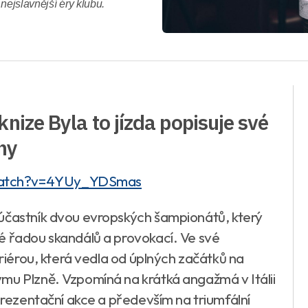
 nejslavnější éry klubu.
nize Byla to jízda popisuje své
hy
watch?v=4YUy_YDSmas
 účastník dvou evropských šampionátů, který
é řadou skandálů a provokací. Ve své
ariérou, která vedla od úplných začátků na
mu Plzně. Vzpomíná na krátká angažmá v Itálii
eprezentační akce a především na triumfální