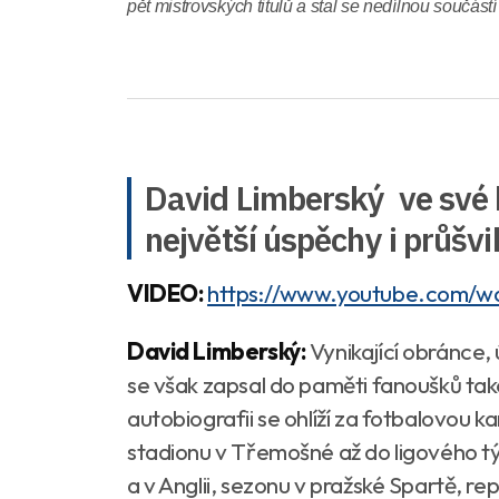
pět mistrovských titulů a stal se nedílnou součástí
David Limberský ve své k
největší úspěchy i průšvi
VIDEO:
https://www.youtube.com/
David Limberský:
Vynikající obránce,
se však zapsal do paměti fanoušků tak
autobiografii se ohlíží za fotbalovou k
stadionu v Třemošné až do ligového tý
a v Anglii, sezonu v pražské Spartě, r