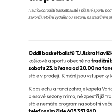
Havlíčkobrodští basketbalisté i přátelé sportu po
zakončí letošní vydařenou sezonu na tradičním p
Oddíl basketbalistů TJ Jiskra Havlíč
košíkové a sportu obecně na
tradiční
sobotu 23. března od 20.00 na ta
stále v prodeji. K mání jsou vstupenky k
K poslechu a tanci zahraje kapela Var
plesové sezony mimojiné zpestří již tr
stále nemáte program na sobotní večer,
telefonním čísle 605 351 960
.