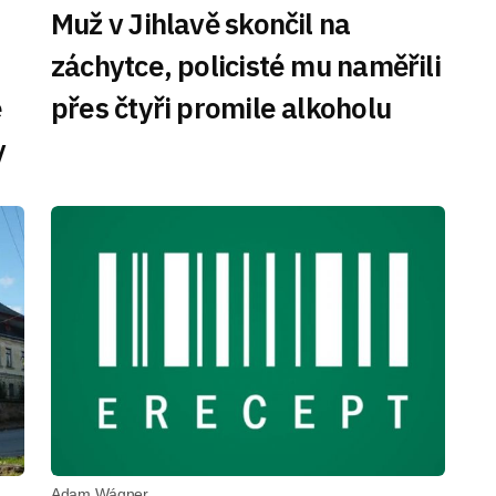
Muž v Jihlavě skončil na
záchytce, policisté mu naměřili
e
přes čtyři promile alkoholu
y
Adam Wágner