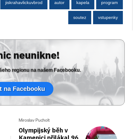
jiskrahavlickuvbrod
autor
kapela
program
soutez
vstupenky
nic neunikne!
vašeho regionu na našem Facebooku.
t na Facebooku
Miroslav Pucholt
Olympijský běh v
Kamenici přilákal 96