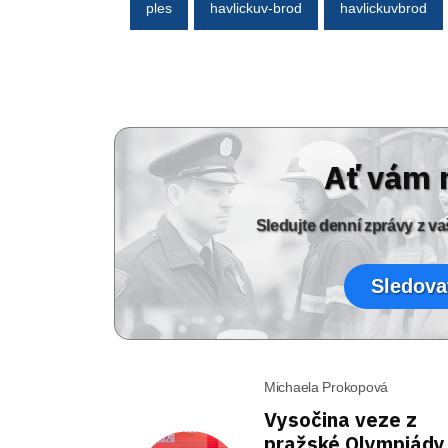
ples
havlickuv-brod
havlickuvbrod
Ať vám 
Sledujte denní zprávy z 
Sledova
Michaela Prokopová
Vysočina veze z
pražské Olympiády