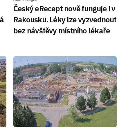
Český eRecept nově funguje i v
má
Rakousku. Léky lze vyzvednout
bez návštěvy místního lékaře