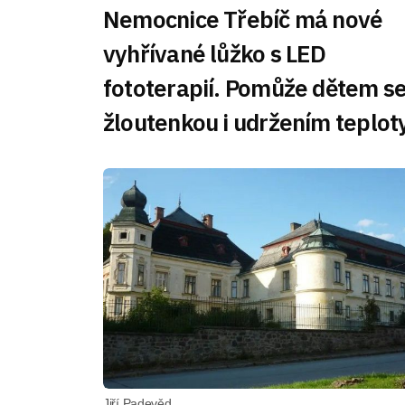
Nemocnice Třebíč má nové
vyhřívané lůžko s LED
fototerapií. Pomůže dětem s
žloutenkou i udržením teplot
Jiří Padevěd