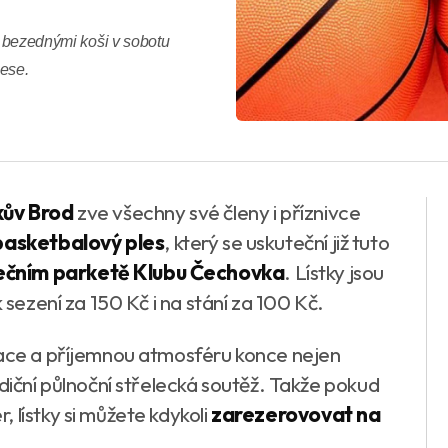
d bezednými koši v sobotu
lese.
kův Brod
zve všechny své členy i příznivce
 basketbalový ples
, který se uskuteční již tuto
nečním parketě Klubu Čechovka
. Lístky jsou
 sezení za 150 Kč i na stání za 100 Kč.
iace a příjemnou atmosféru konce nejen
adiční půlnoční střelecká soutěž. Takže pokud
 lístky si můžete kdykoli
zarezerovovat na