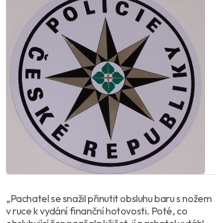
„Pachatel se snažil přinutit obsluhu baru s nožem
v ruce k vydání finanční hotovosti. Poté, co