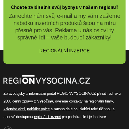
Chcete zviditelnit svůj byznys v našem regionu?
Zanechte nám svůj e-mail a my vám zašleme
nabídku inzertních produktů šitou na míru
přesně pro vás. Reklama u nás osloví ty
správné lidi – vaše budoucí zákazníky!
REGIONÁLNÍ INZERCE
Zpravodajský a informační portál REGIONVYSOCINA.CZ přináší od roku
2000
denní zprávy
z
Vysočiny
, ověřené
kontakty na regionální firmy
,
kalendář akcí
,
nabídky práce
a mnoho dalšího. Nabízí také účinnou a
cenově dostupnou
regionální inzerci
pro podnikatele i jednotlivce.