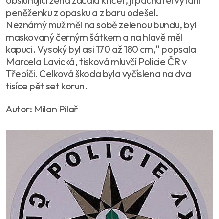
obsluhující žena začala křičet, jí pachatel vytáhl
peněženku z opasku a z baru odešel.
Neznámý muž měl na sobě zelenou bundu, byl
maskovaný černým šátkem a na hlavě měl
kapuci. Vysoký byl asi 170 až 180 cm,“ popsala
Marcela Lavická, tisková mluvčí Policie ČR v
Třebíči. Celková škoda byla vyčíslena na dva
tisíce pět set korun.
Autor: Milan Pilař