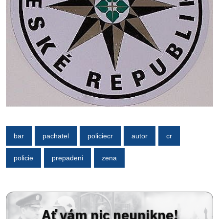
bar
pachatel
policiecr
autor
cr
policie
prepadeni
zena
Ať vám nic neunikne!