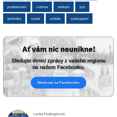
podekovani
ruzena
setkani
syn
technika
ucast
ucitele
vystoupeni
Ať vám nic neunikne!
Sledujte denní zprávy z vašeho regionu
na našem Facebooku.
Sledovat na Facebooku
Lenka Hubingerová