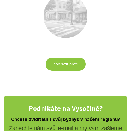
-
Zobrazit profil
Podnikáte na Vysočině?
Chcete zviditelnit svůj byznys v našem regionu?
Zanechte nám svůj e-mail a my vám zašleme