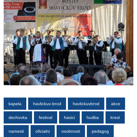
kapela
havlickuv-brod
havlickuvbrod
akce
dechovka
festival
hasici
hudba
krest
namesti
oficialni
osobnosti
pedagog