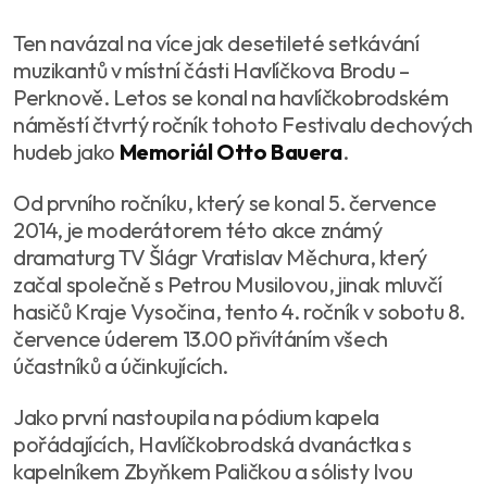
Ten navázal na více jak desetileté setkávání
muzikantů v místní části Havlíčkova Brodu –
Perknově. Letos se konal na havlíčkobrodském
náměstí čtvrtý ročník tohoto Festivalu dechových
hudeb jako
Memoriál Otto Bauera
.
Od prvního ročníku, který se konal 5. července
2014, je moderátorem této akce známý
dramaturg TV Šlágr Vratislav Měchura, který
začal společně s Petrou Musilovou, jinak mluvčí
hasičů Kraje Vysočina, tento 4. ročník v sobotu 8.
července úderem 13.00 přivítáním všech
účastníků a účinkujících.
Jako první nastoupila na pódium kapela
pořádajících, Havlíčkobrodská dvanáctka s
kapelníkem Zbyňkem Paličkou a sólisty Ivou