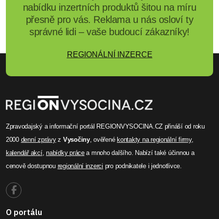
nabídku inzertních produktů šitou na míru
přesně pro vás. Reklama u nás osloví ty
správné lidi – vaše budoucí zákazníky!
REGIONÁLNÍ INZERCE
Zpravodajský a informační portál REGIONVYSOCINA.CZ přináší od roku
2000
denní zprávy
z
Vysočiny
, ověřené
kontakty na regionální firmy
,
kalendář akcí
,
nabídky práce
a mnoho dalšího. Nabízí také účinnou a
cenově dostupnou
regionální inzerci
pro podnikatele i jednotlivce.
O portálu