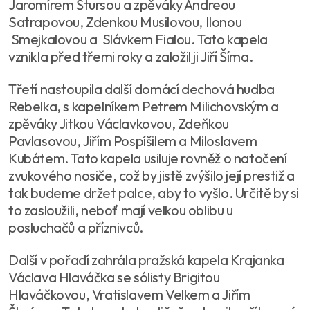
Jaromírem Štursou a zpěváky Andreou
Satrapovou, Zdenkou Musilovou, Ilonou
Smejkalovou a Slávkem Fialou. Tato kapela
vznikla před třemi roky a založil ji Jiří Šíma.
Třetí nastoupila další domácí dechová hudba
Rebelka, s kapelníkem Petrem Milichovským a
zpěváky Jitkou Václavkovou, Zdeňkou
Pavlasovou, Jiřím Pospíšilem a Miloslavem
Kubátem. Tato kapela usiluje rovněž o natočení
zvukového nosiče, což by jistě zvýšilo její prestiž a
tak budeme držet palce, aby to vyšlo. Určitě by si
to zasloužili, neboť mají velkou oblibu u
posluchačů a příznivců.
Další v pořadí zahrála pražská kapela Krajanka
Václava Hlaváčka se sólisty Brigitou
Hlaváčkovou, Vratislavem Velkem a Jiřím