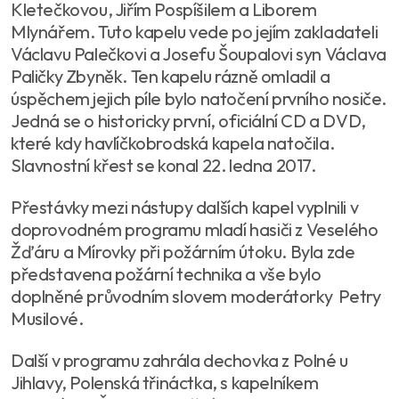
Kletečkovou, Jiřím Pospíšilem a Liborem
Mlynářem. Tuto kapelu vede po jejím zakladateli
Václavu Palečkovi a Josefu Šoupalovi syn Václava
Paličky Zbyněk. Ten kapelu rázně omladil a
úspěchem jejich píle bylo natočení prvního nosiče.
Jedná se o historicky první, oficiální CD a DVD,
které kdy havlíčkobrodská kapela natočila.
Slavnostní křest se konal 22. ledna 2017.
Přestávky mezi nástupy dalších kapel vyplnili v
doprovodném programu mladí hasiči z Veselého
Žďáru a Mírovky při požárním útoku. Byla zde
představena požární technika a vše bylo
doplněné průvodním slovem moderátorky Petry
Musilové.
Další v programu zahrála dechovka z Polné u
Jihlavy, Polenská třináctka, s kapelníkem