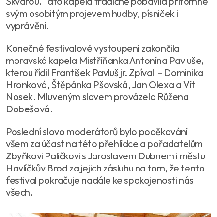
Škvárou. Tato kapela tradičně pobavila přítomné
svým osobitým projevem hudby, písniček i
vyprávění.
Konečné festivalové vystoupení zakončila
moravská kapela Mistříňanka Antonína Pavluše,
kterou řídil František Pavluš jr. Zpívali – Dominika
Hronková, Štěpánka Pšovská, Jan Olexa a Vít
Nosek. Mluveným slovem provázela Růžena
Dobešová.
Poslední slovo moderátorů bylo poděkování
všem za účast na této přehlídce a pořadatelům
Zbyňkovi Paličkovi s Jaroslavem Dubnem i městu
Havlíčkův Brod za jejich zásluhu na tom, že tento
festival pokračuje nadále ke spokojenosti nás
všech.