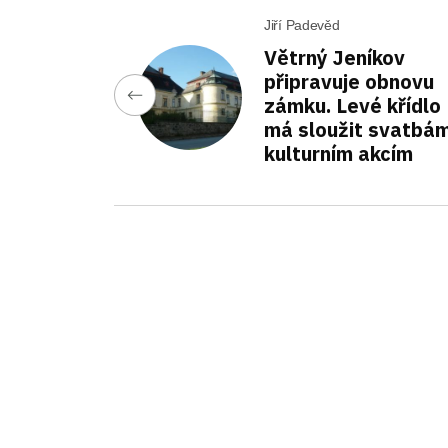
Jiří Padevěd
Větrný Jeníkov
připravuje obnovu
zámku. Levé křídlo
má sloužit svatbám
kulturním akcím