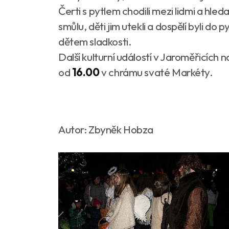
Čerti s pytlem chodili mezi lidmi a hleda
smůlu, děti jim utekli a dospělí byli do 
dětem sladkosti.
Další kulturní událostí v Jaroměřicích 
od
16.00
v chrámu svaté Markéty.
Autor: Zbyněk Hobza