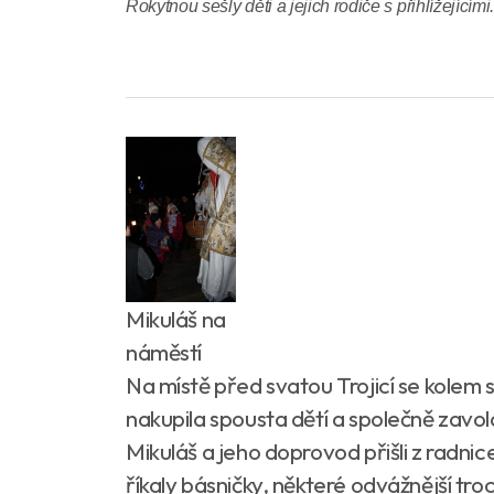
Rokytnou sešly děti a jejich rodiče s přihlížejícími
Mikuláš na
náměstí
Na místě před svatou Trojicí se kolem
nakupila spousta dětí a společně zavol
Mikuláš a jeho doprovod přišli z radnic
říkaly básničky, některé odvážnější tro