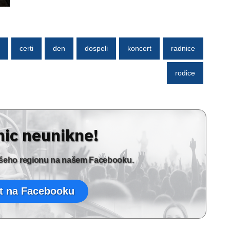
certi
den
dospeli
koncert
radnice
rodice
nic neunikne!
vašeho regionu na našem Facebooku.
t na Facebooku