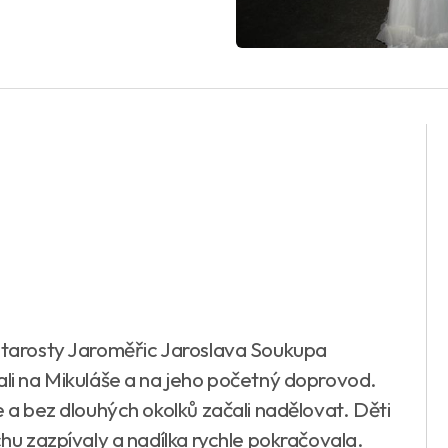
.
 starosty Jaroměřic Jaroslava Soukupa
ali na Mikuláše a na jeho početný doprovod.
e a bez dlouhých okolků začali nadělovat. Děti
chu zazpívaly a nadílka rychle pokračovala.