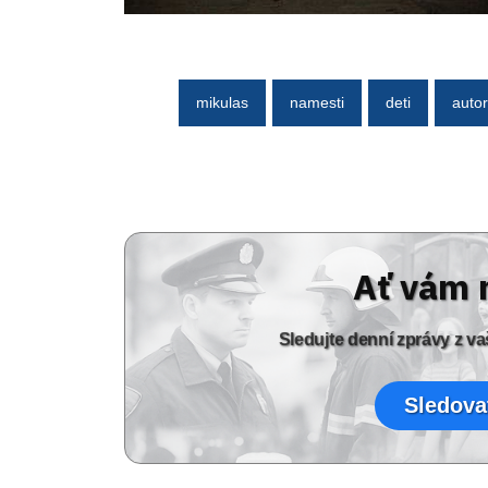
mikulas
namesti
deti
autor
Ať vám 
Sledujte denní zprávy z 
Sledova