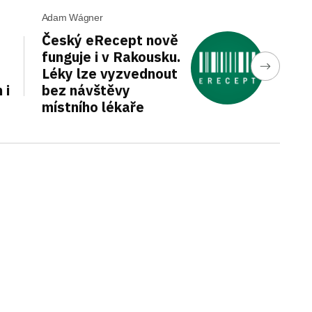
Adam Wágner
Český eRecept nově
funguje i v Rakousku.
Léky lze vyzvednout
 i
bez návštěvy
místního lékaře