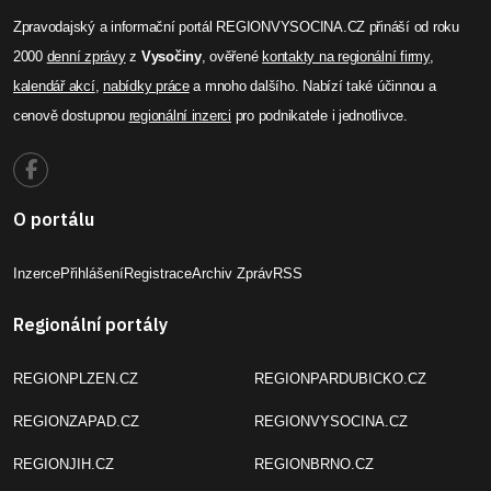
Zpravodajský a informační portál REGIONVYSOCINA.CZ přináší od roku
2000
denní zprávy
z
Vysočiny
, ověřené
kontakty na regionální firmy
,
kalendář akcí
,
nabídky práce
a mnoho dalšího. Nabízí také účinnou a
cenově dostupnou
regionální inzerci
pro podnikatele i jednotlivce.
O portálu
Inzerce
Přihlášení
Registrace
Archiv Zpráv
RSS
Regionální portály
REGIONPLZEN.CZ
REGIONPARDUBICKO.CZ
REGIONZAPAD.CZ
REGIONVYSOCINA.CZ
REGIONJIH.CZ
REGIONBRNO.CZ