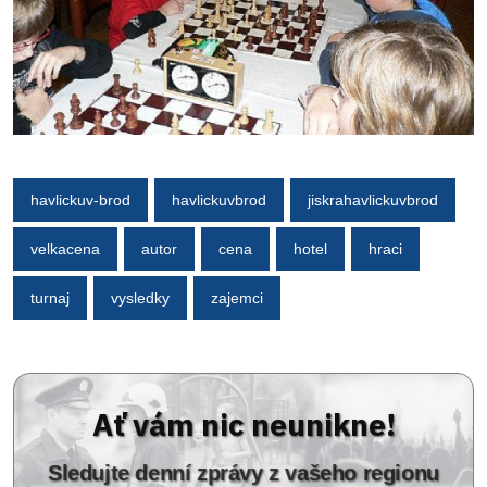
havlickuv-brod
havlickuvbrod
jiskrahavlickuvbrod
velkacena
autor
cena
hotel
hraci
turnaj
vysledky
zajemci
Ať vám nic neunikne!
Sledujte denní zprávy z vašeho regionu