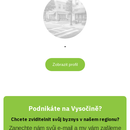
-
Zobrazit profil
Podnikáte na Vysočině?
Chcete zviditelnit svůj byznys v našem regionu?
Zanechte nám svůj e-mail a my vám zašleme