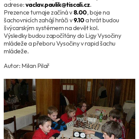
adrese:
vaclav.paulik@tiscali.cz
.
Prezence turnaje začíná v
8.00
, boje na
šachovnicích zahájí hráči v
9.10
a hrát budou
švýcarským systémem na devět kol.
Výsledky budou započítány do Ligy Vysočiny
mládeže a přeboru Vysočiny v rapid šachu
mládeže.
Autor: Milan Pilař