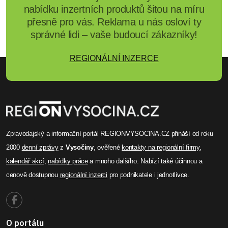
nabídku inzertních produktů šitou na míru
přesně pro vás. Reklama u nás osloví ty
správné lidi – vaše budoucí zákazníky!
REGIONÁLNÍ INZERCE
Zpravodajský a informační portál REGIONVYSOCINA.CZ přináší od roku
2000
denní zprávy
z
Vysočiny
, ověřené
kontakty na regionální firmy
,
kalendář akcí
,
nabídky práce
a mnoho dalšího. Nabízí také účinnou a
cenově dostupnou
regionální inzerci
pro podnikatele i jednotlivce.
O portálu