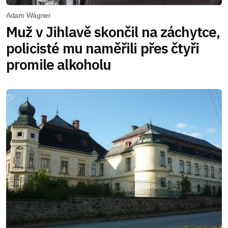
Adam Wágner
Muž v Jihlavě skončil na záchytce,
policisté mu naměřili přes čtyři
promile alkoholu