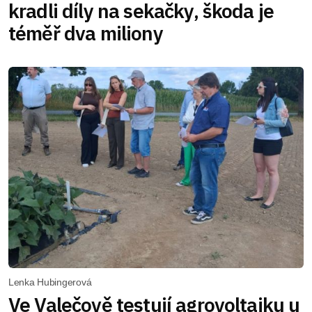
kradli díly na sekačky, škoda je
téměř dva miliony
Lenka Hubingerová
Ve Valečově testují agrovoltaiku u