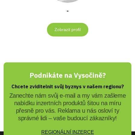
-
Zobrazit profil
Podnikáte na Vysočině?
Chcete zviditelnit svůj byznys v našem regionu?
Zanechte nám svůj e-mail a my vám zašleme
nabídku inzertních produktů šitou na míru
přesně pro vás. Reklama u nás osloví ty
správné lidi – vaše budoucí zákazníky!
REGIONÁLNÍ INZERCE