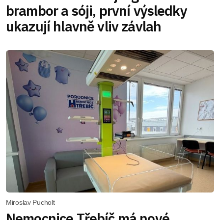
brambor a sóji, první výsledky
ukazují hlavně vliv závlah
Miroslav Pucholt
Nemocnice Třebíč má nové