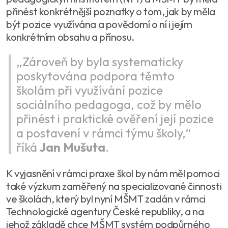
přinést konkrétnější poznatky o tom, jak by měla
být pozice využívána a povědomí o ní i jejím
konkrétním obsahu a přínosu.
„Zároveň by byla systematicky
poskytována podpora těmto
školám při využívání pozice
sociálního pedagoga, což by mělo
přinést i praktické ověření její pozice
a postavení v rámci týmu školy,“
říká
Jan Mušuta
.
K vyjasnění v rámci praxe škol by nám měl pomoci
také výzkum zaměřený na specializované činnosti
ve školách, který byl nyní MŠMT zadán v rámci
Technologické agentury České republiky, a na
jehož základě chce MŠMT systém podpůrného