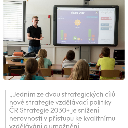
„Jedním ze dvou strategických cílů
nové strategie vzdělávací politiky
ČR Strategie 2030+ je snížení
nerovnosti v přístupu ke kvalitnímu
vzdělávání a umožnění