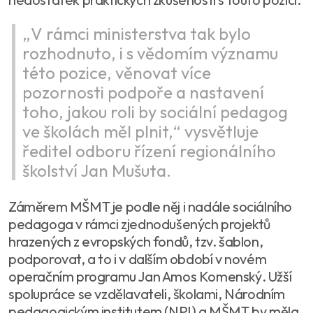
„V rámci ministerstva tak bylo
rozhodnuto, i s vědomím významu
této pozice, věnovat více
pozornosti podpoře a nastavení
toho, jakou roli by sociální pedagog
ve školách měl plnit,“ vysvětluje
ředitel odboru řízení regionálního
školství Jan Mušuta.
Záměrem MŠMT je podle něj i nadále sociálního
pedagoga v rámci zjednodušených projektů
hrazených z evropských fondů, tzv. šablon,
podporovat, a to i v dalším období v novém
operačním programu Jan Amos Komenský. Užší
spolupráce se vzdělavateli, školami, Národním
pedagogickým institutem (NPI) a MŠMT by měla