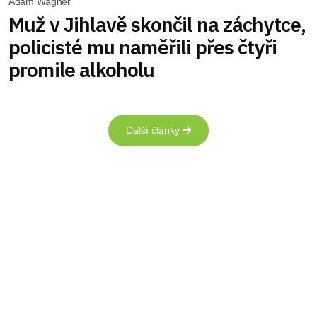
Adam Wágner
Muž v Jihlavě skončil na záchytce,
policisté mu naměřili přes čtyři
promile alkoholu
Další články