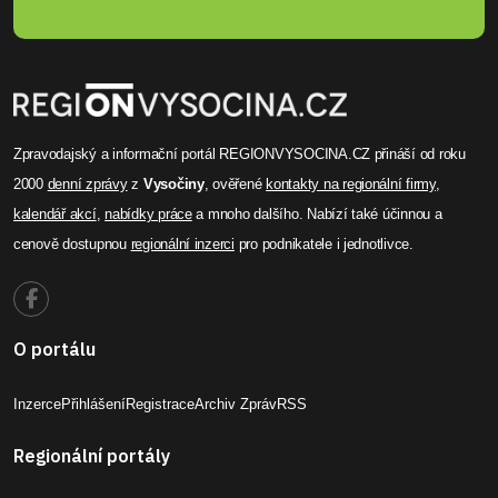
Zpravodajský a informační portál REGIONVYSOCINA.CZ přináší od roku
2000
denní zprávy
z
Vysočiny
, ověřené
kontakty na regionální firmy
,
kalendář akcí
,
nabídky práce
a mnoho dalšího. Nabízí také účinnou a
cenově dostupnou
regionální inzerci
pro podnikatele i jednotlivce.
O portálu
Inzerce
Přihlášení
Registrace
Archiv Zpráv
RSS
Regionální portály