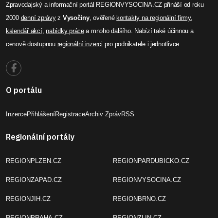
Zpravodajský a informační portál REGIONVYSOCINA.CZ přináší od roku
2000
denní zprávy
z
Vysočiny
, ověřené
kontakty na regionální firmy
,
kalendář akcí
,
nabídky práce
a mnoho dalšího. Nabízí také účinnou a
cenově dostupnou
regionální inzerci
pro podnikatele i jednotlivce.
O portálu
Inzerce
Přihlášení
Registrace
Archiv Zpráv
RSS
Regionální portály
REGIONPLZEN.CZ
REGIONPARDUBICKO.CZ
REGIONZAPAD.CZ
REGIONVYSOCINA.CZ
REGIONJIH.CZ
REGIONBRNO.CZ
REGIONPRAHA.CZ
REGIONZLIN.CZ