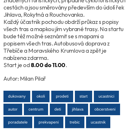
značených turistických, případně cykloturistických
cestách a jsou směrovány především do údolí řek
Jihlava, Rokytná a Rouchovanka.
Každý účastník pochodu obdrží průkaz s popisy
všech tras a mapkou jím vybrané trasy. Na startu
bude též možné seznámit se s mapami a
popisem všech tras. Autobusová doprava z
Třebíče a Moravského Krumlova a zpět je
nabízena zdarma.
Start je od
8.00 do 11.00
.
Autor: Milan Pilař
dukovany
okoli
prodeti
start
ucastnici
autor
centrum
deti
jihlava
obcerstveni
poradatele
prekvapeni
trebic
ucastnik