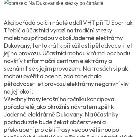
Akci pořádá po čtrnácté oddíl VHT při TJ Spartak
Třebíč a účastníci vyrazí na tradiční stezky
malebnou přírodou v okolí Jaderné elektrárny
Dukovany, tentokrát k příležitosti pětadvaceti let
jejího provozu. Účastníci mohou v rámci pochodu
navštívit informační centrum elektrárny a
seznámit se s jejím provozem. Na trasách si pak
mohou ověřit a ocenit, zda zanechalo
pětadvacet let provozu elektrárny negativní vliv
na její okolí.
Všechny trasy letošního ročníku koncipovali
pořadatelé jako okružní s návratem zpět k
Jaderné elektrárně Dukovany. Na účastníky
pochodu zde bude čekat občerstvení a
překvapení pro děti Trasy vedou většinou po