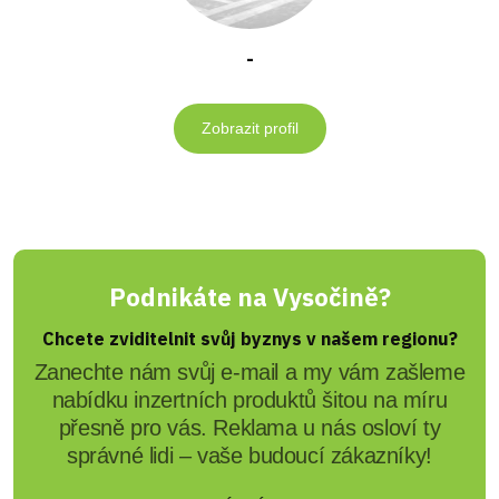
-
Zobrazit profil
Podnikáte na Vysočině?
Chcete zviditelnit svůj byznys v našem regionu?
Zanechte nám svůj e-mail a my vám zašleme
nabídku inzertních produktů šitou na míru
přesně pro vás. Reklama u nás osloví ty
správné lidi – vaše budoucí zákazníky!