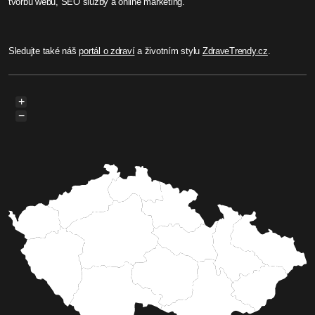
tvorbu webů, SEO služby a online marketing.
Sledujte také náš
portál o zdraví
a životním stylu
ZdraveTrendy.cz
.
+
−