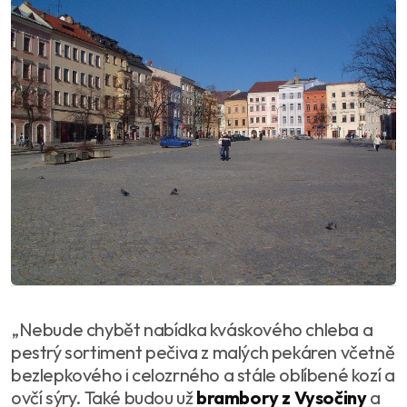
„Nebude chybět nabídka kváskového chleba a
pestrý sortiment pečiva z malých pekáren včetně
bezlepkového i celozrného a stále oblíbené kozí a
ovčí sýry. Také budou už
brambory z Vysočiny
a