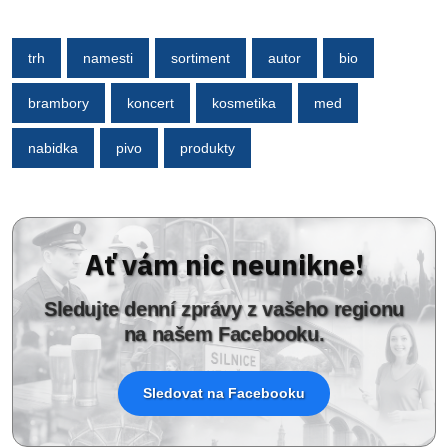
trh
namesti
sortiment
autor
bio
brambory
koncert
kosmetika
med
nabidka
pivo
produkty
Ať vám nic neunikne!
Sledujte denní zprávy z vašeho regionu
na našem Facebooku.
Sledovat na Facebooku