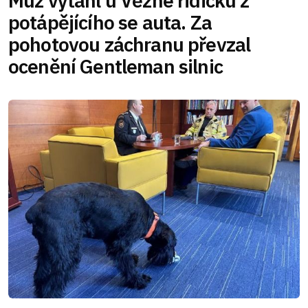
Muž vytáhl u Věžné řidičku z
potápějícího se auta. Za
pohotovou záchranu převzal
ocenění Gentleman silnic