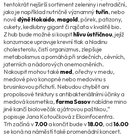
tentokrát nejširší sortiment zeleniny i netradiční,
jako je například nutričně významný
tuřín
, nebo
nově
dýně Hokaido
,
magold
, pórek, patizony,
cukety, kedlubny gigant či rajčata v kvalitě bio.
Z hub bude možné si koupit
hlívu ústřičnou
, jejíž
konzumace upravuje krevní tlak a hladinu
cholesterolu, čistí organizmus, zlepšuje
metabolismus a pomáhá při srdečních, cévních,
jaterních a nádorových onemocněních.
Nakoupit mohou také
med
, ořechy v medu,
medové pivo konopné nebo medovinu s
brusinkovou příchutí. Nebudou chybět ani
propolisové tinktury s antibakteriállními účinky a
medová kosmetika,
farma Sasov
nabídne mino
jiné kančí biolovečák a játrovou paštikou,“
popisuje Jana Kotoučková z Ekoinfocentra.
Trh začíná v
7.00
a končit bude v
18.00
, od
16.00
se koná na náměstí také promenádní koncert.