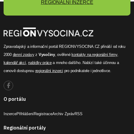
REGIONÁLNÍ INZERCE
Zpravodajský a informační portál REGIONVYSOCINA.CZ přináší od roku
2000
denní zprávy
z
Vysočiny
, ověřené
kontakty na regionální firmy
,
kalendář akcí
,
nabídky práce
a mnoho dalšího. Nabízí také účinnou a
cenově dostupnou
regionální inzerci
pro podnikatele i jednotlivce.
O portálu
Inzerce
Přihlášení
Registrace
Archiv Zpráv
RSS
Regionální portály