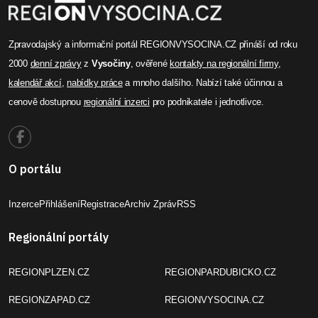
Zpravodajský a informační portál REGIONVYSOCINA.CZ přináší od roku
2000
denní zprávy
z
Vysočiny
, ověřené
kontakty na regionální firmy
,
kalendář akcí
,
nabídky práce
a mnoho dalšího. Nabízí také účinnou a
cenově dostupnou
regionální inzerci
pro podnikatele i jednotlivce.
O portálu
Inzerce
Přihlášení
Registrace
Archiv Zpráv
RSS
Regionální portály
REGIONPLZEN.CZ
REGIONPARDUBICKO.CZ
REGIONZAPAD.CZ
REGIONVYSOCINA.CZ