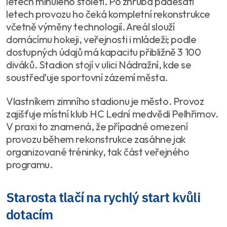
letech minulého století. Po zhruba padesáti
letech provozu ho čeká kompletní rekonstrukce
včetně výměny technologií. Areál slouží
domácímu hokeji, veřejnosti i mládeži; podle
dostupných údajů má kapacitu přibližně 3 100
diváků. Stadion stojí v ulici Nádražní, kde se
soustřeďuje sportovní zázemí města.
Vlastníkem zimního stadionu je město. Provoz
zajišťuje místní klub HC Lední medvědi Pelhřimov.
V praxi to znamená, že případné omezení
provozu během rekonstrukce zasáhne jak
organizované tréninky, tak část veřejného
programu.
Starosta tlačí na rychlý start kvůli
dotacím