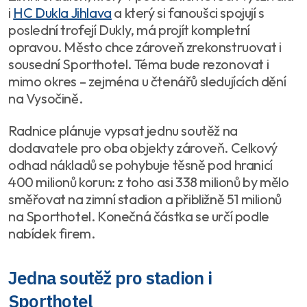
i
HC Dukla Jihlava
a který si fanoušci spojují s
poslední trofejí Dukly, má projít kompletní
opravou. Město chce zároveň zrekonstruovat i
sousední Sporthotel. Téma bude rezonovat i
mimo okres – zejména u čtenářů sledujících dění
na Vysočině.
Radnice plánuje vypsat jednu soutěž na
dodavatele pro oba objekty zároveň. Celkový
odhad nákladů se pohybuje těsně pod hranicí
400 milionů korun: z toho asi 338 milionů by mělo
směřovat na zimní stadion a přibližně 51 milionů
na Sporthotel. Konečná částka se určí podle
nabídek firem.
Jedna soutěž pro stadion i
Sporthotel