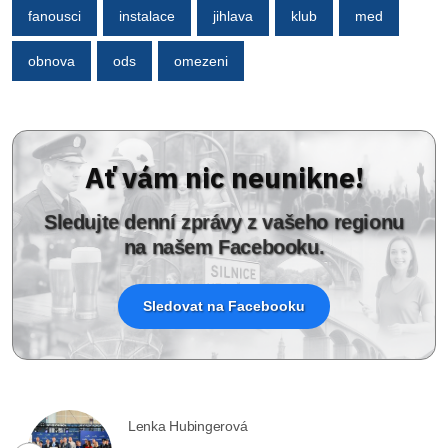
fanousci
instalace
jihlava
klub
med
obnova
ods
omezeni
Ať vám nic neunikne!
Sledujte denní zprávy z vašeho regionu
na našem Facebooku.
Sledovat na Facebooku
Lenka Hubingerová