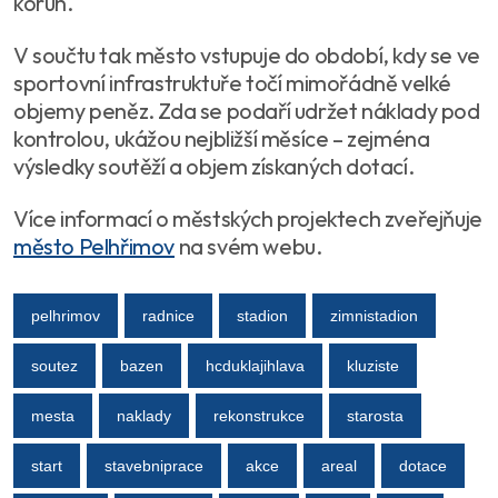
korun.
V součtu tak město vstupuje do období, kdy se ve
sportovní infrastruktuře točí mimořádně velké
objemy peněz. Zda se podaří udržet náklady pod
kontrolou, ukážou nejbližší měsíce – zejména
výsledky soutěží a objem získaných dotací.
Více informací o městských projektech zveřejňuje
město Pelhřimov
na svém webu.
pelhrimov
radnice
stadion
zimnistadion
soutez
bazen
hcduklajihlava
kluziste
mesta
naklady
rekonstrukce
starosta
start
stavebniprace
akce
areal
dotace