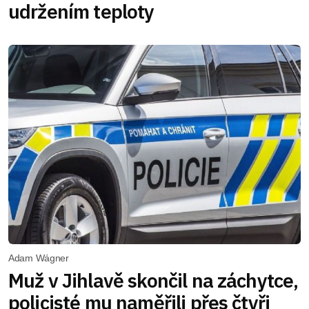
udržením teploty
Adam Wágner
Muž v Jihlavě skončil na záchytce,
policisté mu naměřili přes čtyři