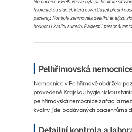
Nemocnice v Pelhřimově byla při kontrole strav
hygienickou stanicí, která potvrdila její přední post
pacienty. Kontrola zahrnovala detailní analýzu slo
hodnotu i kvalitu surovin. Pacienti i personál tento
Pelhřimovská nemocnice 
Nemocnice v Pelhřimově obdržela pozit
provedené Krajskou hygienickou stanicí
pelhřimovská nemocnice zařadila mezi
kvality jídel podávaných pacientům s d
Detailní kontrola a labor