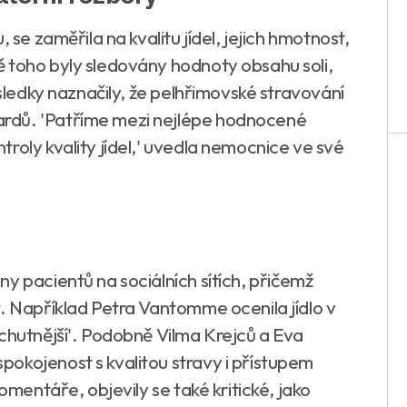
 se zaměřila na kvalitu jídel, jejich hmotnost,
 toho byly sledovány hodnoty obsahu soli,
ýsledky naznačily, že pelhřimovské stravování
rdů. 'Patříme mezi nejlépe hodnocené
roly kvality jídel,' uvedla nemocnice ve své
ů
y pacientů na sociálních sítích, přičemž
t. Například Petra Vantomme ocenila jídlo v
jchutnější'. Podobně Vilma Krejců a Eva
okojenost s kvalitou stravy i přístupem
omentáře, objevily se také kritické, jako