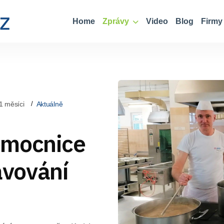
Home
Zprávy
Video
Blog
Firmy
1 měsíci
Aktuálně
emocnice
ravování