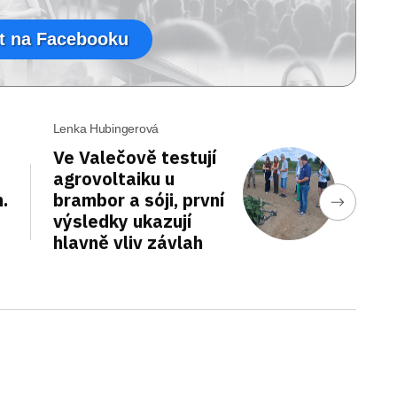
t na Facebooku
Lenka Hubingerová
Ve Valečově testují
agrovoltaiku u
.
brambor a sóji, první
výsledky ukazují
hlavně vliv závlah