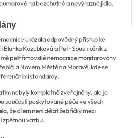
Koumarové na bezchutné a nevýrazné jídlo.
lány
emocnice ukázala odpovědný přístup ke
li Blanka Kozubková a Petr Soustružník z
kromě pelhřimovské nemocnice monitorovány
řebíči a Novém Městě na Moravě, kde se
eferenčními standardy.
atím nebyly kompletně zveřejněny, ale je
ovou součástí poskytované péče ve všech
a, že cílem není dělat žebříčky mezi
í zpětnou vazbu.