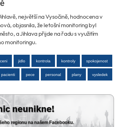
vě
ihlavě, největší na Vysočině, hodnocena v
vá, objasnila, že letošní monitoring byl
to, a Jihlava přijde na řadu s využitím
ho monitoringu.
ceni
jidlo
kontrola
kontroly
spokojenost
pacienti
pece
personal
plany
vysledek
nic neunikne!
vašeho regionu na našem Facebooku.