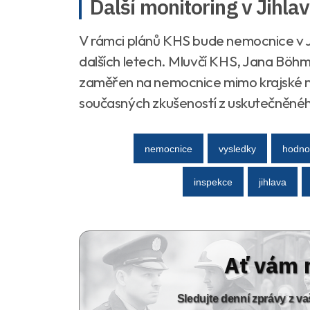
Další monitoring v Jihla
V rámci plánů KHS bude nemocnice v J
dalších letech. Mluvčí KHS, Jana Böhmo
zaměřen na nemocnice mimo krajské měs
současných zkušeností z uskutečněné
nemocnice
vysledky
hodno
inspekce
jihlava
Ať vám 
Sledujte denní zprávy z 