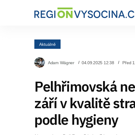
Aktuálně
Adam Wágner
04.09.2025 12:38
Před 1
Pelhřimovská n
září v kvalitě st
podle hygieny