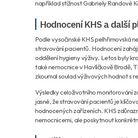
například stížnost Gabriely Randové 
Hodnocení KHS a další p
Podle vysočinské KHS pelhřimovská n
stravování pacientů. Hodnocení zaháji
oddělení hygieny výživy. Letos byly 
také nemocnice v Havlíčkově Brodě, T
zkoumal soulad výživových hodnot s r
Výsledky celoživotního monitorování z
jasné, že stravování pacientů je klíč
hodnocených zařízeních. KHS zdůraznil
nemocnicemi, ale poskytnout konkrétn