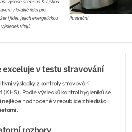
ování vysoce oceněna Krajskou
avení v kvalitě jídel pro
ilustrační
žení jídel, jejich energetickou
 výsledek vítají.
exceluje v testu stravování
ivní výsledky z kontroly stravování
 (KHS). Podle výsledků kontrol hygieniků se
 nejlépe hodnocené v republice z hlediska
ietami.
atorní rozbory