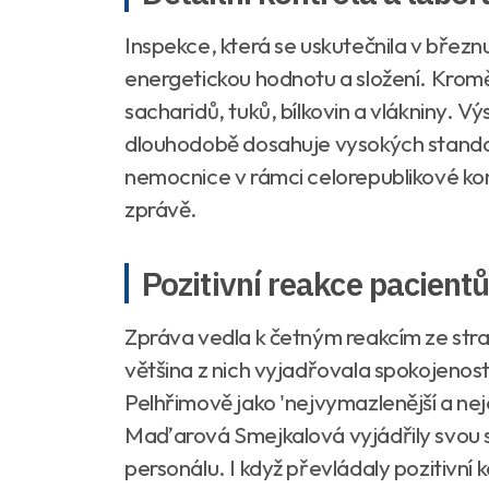
Inspekce, která se uskutečnila v březnu,
energetickou hodnotu a složení. Kromě
sacharidů, tuků, bílkovin a vlákniny. V
dlouhodobě dosahuje vysokých standa
nemocnice v rámci celorepublikové kont
zprávě.
Pozitivní reakce pacient
Zpráva vedla k četným reakcím ze stran
většina z nich vyjadřovala spokojenos
Pelhřimově jako 'nejvymazlenější a ne
Maďarová Smejkalová vyjádřily svou sp
personálu. I když převládaly pozitivní k