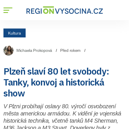
Kultura
Michaela Prokopová
Před rokem
Plzeň slaví 80 let svobody:
Tanky, konvoj a historická
show
V Plzni probíhají oslavy 80. výročí osvobození
města americkou armádou. K vidění je vojenská
historická technika, včetně tanků M4 Sherman,
M36 Jackson a M3 Stuart. Dovedeny byly z