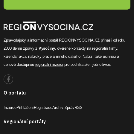
Zpravodajský a informační portál REGIONVYSOCINA.CZ přináší od roku
2000
denní zprávy
z
Vysočiny
, ověřené
kontakty na regionální firmy
,
kalendář akcí
,
nabídky práce
a mnoho dalšího. Nabízí také účinnou a
cenově dostupnou
regionální inzerci
pro podnikatele i jednotlivce.
O portálu
Inzerce
Přihlášení
Registrace
Archiv Zpráv
RSS
Regionální portály