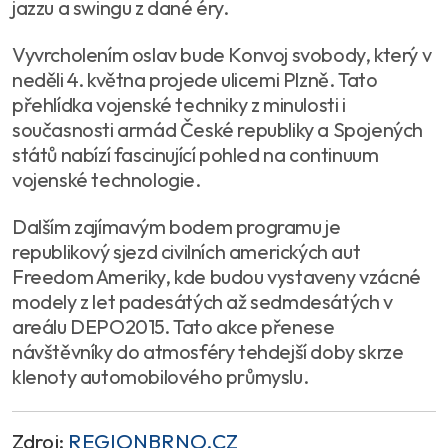
jazzu a swingu z dané éry.
Vyvrcholením oslav bude Konvoj svobody, který v
neděli 4. května projede ulicemi Plzně. Tato
přehlídka vojenské techniky z minulosti i
současnosti armád České republiky a Spojených
států nabízí fascinující pohled na continuum
vojenské technologie.
Dalším zajímavým bodem programu je
republikový sjezd civilních amerických aut
Freedom Ameriky, kde budou vystaveny vzácné
modely z let padesátých až sedmdesátých v
areálu DEPO2015. Tato akce přenese
návštěvníky do atmosféry tehdejší doby skrze
klenoty automobilového průmyslu.
Zdroj:
REGIONBRNO.CZ