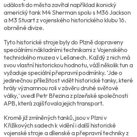
události do města zavítal například ikonický
americký tank M4 Sherman spolu s M36 Jackson
a M3 Stuart z vojenského historického klubu 16.
obrněné divize.
Tyto historické stroje byly do Plzně dopraveny
speciálními nákladními technikami z Vojenského
technického muzea v Lešanech. Každý z nich má
svou vlastní historickou hodnotu, váží několik tun a
vyžaduje speciální přepravní podmínky. 'Jde o
jedinečnou příležitost vidět historické tanky, které
hrály významnou roli v závěru druhé světové
války,' uvedl Petr Březina z plzeňské společnosti
APB, která zajišťovala jejich transport.
Kromě již zmíněných tanků, jsou v Plzni v
Křižíkových sadech k vidění i další historické
vojenské stroje a dílenské a přepravní techniky z