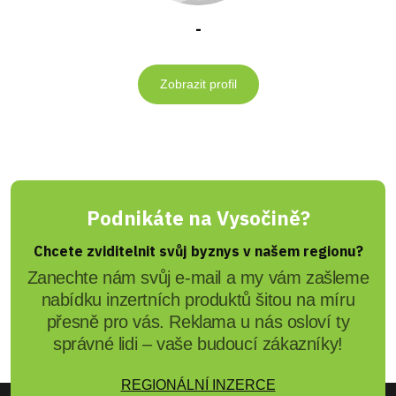
-
Zobrazit profil
Podnikáte na Vysočině?
Chcete zviditelnit svůj byznys v našem regionu?
Zanechte nám svůj e-mail a my vám zašleme
nabídku inzertních produktů šitou na míru
přesně pro vás. Reklama u nás osloví ty
správné lidi – vaše budoucí zákazníky!
REGIONÁLNÍ INZERCE