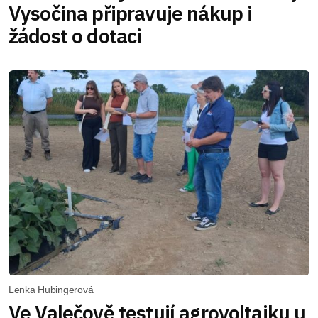
Vysočina připravuje nákup i
žádost o dotaci
Lenka Hubingerová
Ve Valečově testují agrovoltaiku u