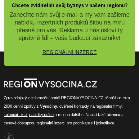
Chcete zviditelnit svůj byznys v našem regionu?
Zanechte nám svůj e-mail a my vám zašleme
nabídku inzertních produktů šitou na míru
přesně pro vás. Reklama u nás osloví ty
správné lidi – vaše budoucí zákazníky!
REGIONÁLNÍ INZERCE
Zpravodajský a informační portál REGIONVYSOCINA.CZ přináší od roku
2000
denní zprávy
z
Vysočiny
, ověřené
kontakty na regionální firmy
,
kalendář akcí
,
nabídky práce
a mnoho dalšího. Nabízí také účinnou a
cenově dostupnou
regionální inzerci
pro podnikatele i jednotlivce.