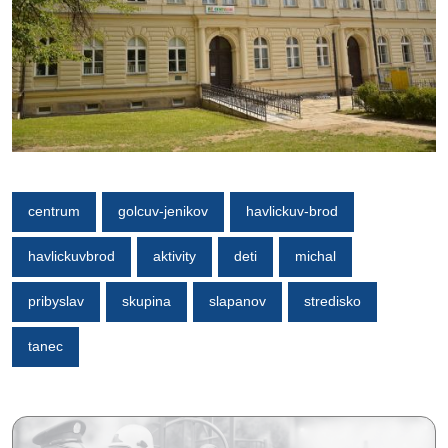
centrum
golcuv-jenikov
havlickuv-brod
havlickuvbrod
aktivity
deti
michal
pribyslav
skupina
slapanov
stredisko
tanec