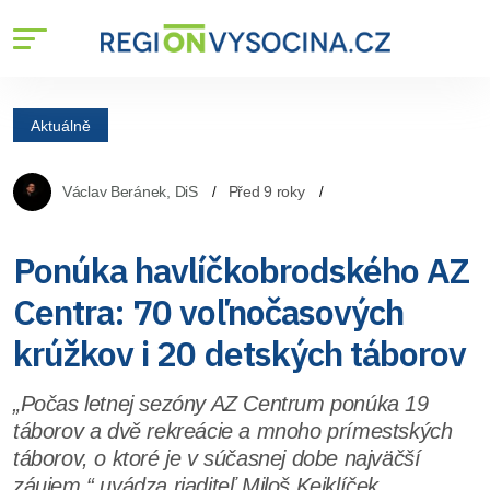
Aktuálně
Václav Beránek, DiS
Před 9 roky
Ponúka havlíčkobrodského AZ
Centra: 70 voľnočasových
krúžkov i 20 detských táborov
„Počas letnej sezóny AZ Centrum ponúka 19
táborov a dvě rekreácie a mnoho prímestských
táborov, o ktoré je v súčasnej dobe najväčší
záujem,“ uvádza riaditeľ Miloš Kejklíček.