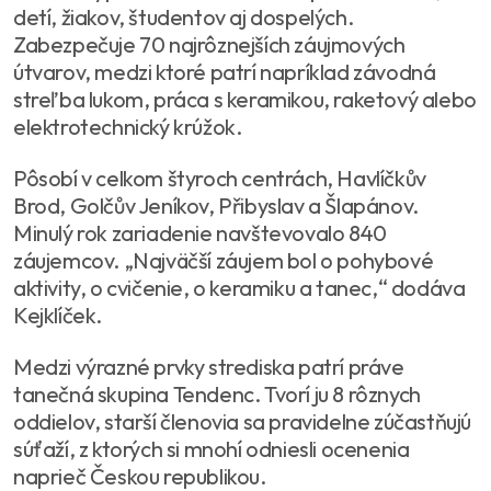
detí, žiakov, študentov aj dospelých.
Zabezpečuje 70 najrôznejších záujmových
útvarov, medzi ktoré patrí napríklad závodná
streľba lukom, práca s keramikou, raketový alebo
elektrotechnický krúžok.
Pôsobí v celkom štyroch centrách, Havlíčkův
Brod, Golčův Jeníkov, Přibyslav a Šlapánov.
Minulý rok zariadenie navštevovalo 840
záujemcov. „Najväčší záujem bol o pohybové
aktivity, o cvičenie, o keramiku a tanec,“ dodáva
Kejklíček.
Medzi výrazné prvky strediska patrí práve
tanečná skupina Tendenc. Tvorí ju 8 rôznych
oddielov, starší členovia sa pravidelne zúčastňujú
súťaží, z ktorých si mnohí odniesli ocenenia
naprieč Českou republikou.