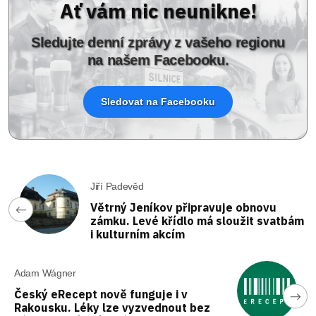
Ať vám nic neunikne!
Sledujte denní zprávy z vašeho regionu
na našem Facebooku.
Sledovat na Facebooku
Jiří Padevěd
Větrný Jeníkov připravuje obnovu
zámku. Levé křídlo má sloužit svatbám
i kulturním akcím
Adam Wágner
Český eRecept nově funguje i v
Rakousku. Léky lze vyzvednout bez