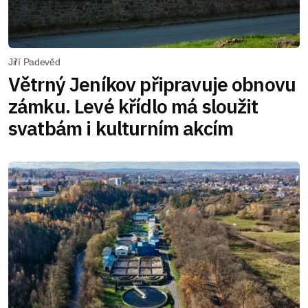
Jiří Padevěd
Větrný Jeníkov připravuje obnovu
zámku. Levé křídlo má sloužit
svatbám i kulturním akcím