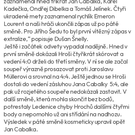
zaznamenal hned třikrát Jan Cabalka, Karel
Kadečka, Ondřej Dibelka a Tomáš Jelínek. Čtyři
ukradené mety zaznamenal rychlík Emeron
Lourent a naši hráči ukončili zápas už po páté
směně. Pro Jiřího Šedu to byl první vítězný zápas v
extralize,“ popisuje Dušan Šnelly.
Ještě i začátek odvety vypadal nadějně. Hned v
první směně dokázali Hroši čtyřikrát skórovat a
vedení 4:0 drželi do třetí směny. V ní se ale začal
soupeř výrazně prosazovat proti Jaroslavu
Müllerovi a srovnal na 4:4. Ještě jednou se Hroši
dostali do vedení zásluhou Jana Cabalky 5:4, ale
pak už rozjetého soupeře nedokázali zastavit. V
další směně, která mohla skončit bez bodů,
potrestaly Ledenice chyby Hrochů dalšími čtyřmi
body a nepomohlo už ani střídání na nadhozu.
Výsledek v páté směně kosmeticky upravil opět
Jan Cabalka.