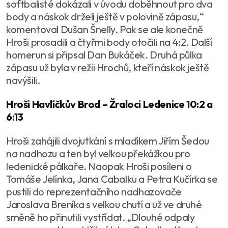
softbalisté dokázali v úvodu doběhnout pro dva
body a náskok drželi ještě v polovině zápasu,“
komentoval Dušan Šnelly. Pak se ale konečně
Hroši prosadili a čtyřmi body otočili na 4:2. Další
homerun si připsal Dan Bukáček. Druhá půlka
zápasu už byla v režii Hrochů, kteří náskok ještě
navýšili.
Hroši Havlíčkův Brod – Žraloci Ledenice 10:2 a
6:13
Hroši zahájili dvojutkání s mladíkem Jiřím Šedou
na nadhozu a ten byl velkou překážkou pro
ledenické pálkaře. Naopak Hroši posíleni o
Tomáše Jelínka, Jana Cabalku a Petra Kučírka se
pustili do reprezentačního nadhazovače
Jaroslava Breníka s velkou chutí a už ve druhé
směně ho přinutili vystřídat. „Dlouhé odpaly