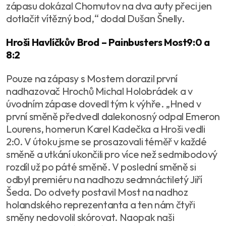
zápasu dokázal Chomutov na dva auty přeci jen
dotlačit vítězný bod,“ dodal Dušan Šnelly.
Hroši Havlíčkův Brod – Painbusters Most9:0 a
8:2
Pouze na zápasy s Mostem dorazil první
nadhazovač Hrochů Michal Holobrádek a v
úvodním zápase dovedl tým k výhře. „Hned v
první směně předvedl dalekonosný odpal Emeron
Lourens, homerun Karel Kadečka a Hroši vedli
2:0. V útoku jsme se prosazovali téměř v každé
směně a utkání ukončili pro více než sedmibodový
rozdíl už po páté směně. V poslední směně si
odbyl premiéru na nadhozu sedmnáctiletý Jiří
Šeda. Do odvety postavil Most na nadhoz
holandského reprezentanta a ten nám čtyři
směny nedovolil skórovat. Naopak naši