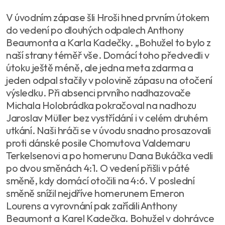
V úvodním zápase šli Hroši hned prvním útokem
do vedení po dlouhých odpalech Anthony
Beaumonta a Karla Kadečky. „Bohužel to bylo z
naší strany téměř vše. Domácí toho předvedli v
útoku ještě méně, ale jedna meta zdarma a
jeden odpal stačily v polovině zápasu na otočení
výsledku. Při absenci prvního nadhazovače
Michala Holobrádka pokračoval na nadhozu
Jaroslav Müller bez vystřídání i v celém druhém
utkání. Naši hráči se v úvodu snadno prosazovali
proti dánské posile Chomutova Valdemaru
Terkelsenovi a po homerunu Dana Bukáčka vedli
po dvou směnách 4:1. O vedení přišli v páté
směně, kdy domácí otočili na 4:6. V poslední
směně snížil nejdříve homerunem Emeron
Lourens a vyrovnání pak zařídili Anthony
Beaumont a Karel Kadečka. Bohužel v dohrávce