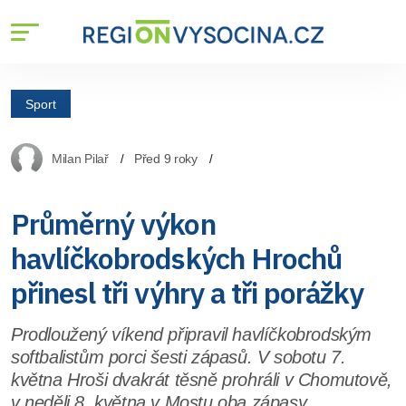
Sport
Milan Pilař
Před 9 roky
Průměrný výkon
havlíčkobrodských Hrochů
přinesl tři výhry a tři porážky
Prodloužený víkend připravil havlíčkobrodským
softbalistům porci šesti zápasů. V sobotu 7.
května Hroši dvakrát těsně prohráli v Chomutově,
v neděli 8. května v Mostu oba zápasy