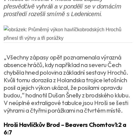
přesvědčivě vyhráli a v pondělí se v domácím
prostředí rozešli smírně s Ledenicemi.
„Všechny zápasy opět poznamenala výrazná
absence hráčů, kdy například na severu Čech
chyběla hned polovina základní sestavy Hrochů.
Kvůli tomu dorazila z Holandska trojice letošních
posil a jejich výkon ukázal, že posilami opravdu
budou,“ hodnotil Dušan Šnelly z brodského klubu.
V neúplné extraligové tabulce jsou Hroši se šesti
výhrami a čtyřmi porážkami na čtvrtém místě.
Hroši Havlíčkův Brod – Beavers Chomtov1:2 a
6:7