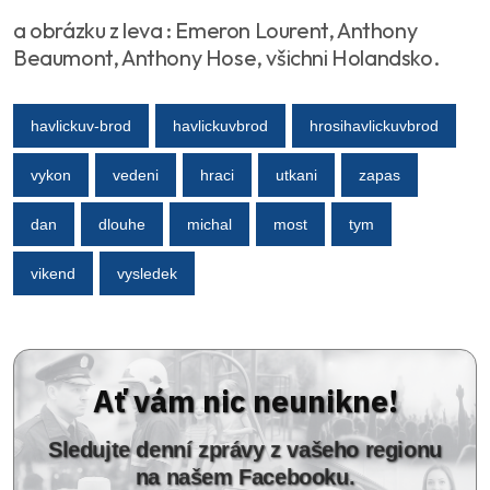
a obrázku z leva : Emeron Lourent, Anthony
Beaumont, Anthony Hose, všichni Holandsko.
havlickuv-brod
havlickuvbrod
hrosihavlickuvbrod
vykon
vedeni
hraci
utkani
zapas
dan
dlouhe
michal
most
tym
vikend
vysledek
Ať vám nic neunikne!
Sledujte denní zprávy z vašeho regionu
na našem Facebooku.