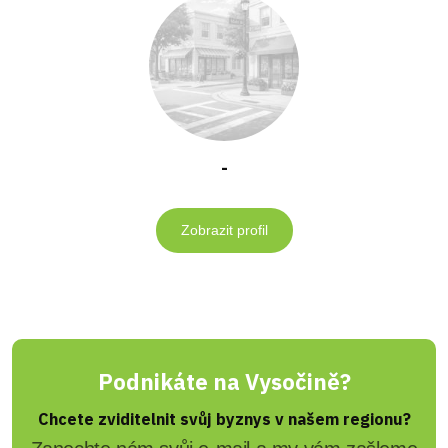
-
Zobrazit profil
Podnikáte na Vysočině?
Chcete zviditelnit svůj byznys v našem regionu?