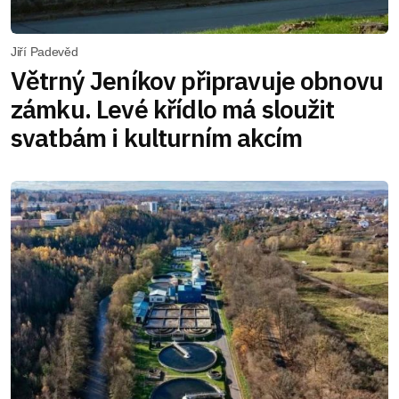
Jiří Padevěd
Větrný Jeníkov připravuje obnovu
zámku. Levé křídlo má sloužit
svatbám i kulturním akcím