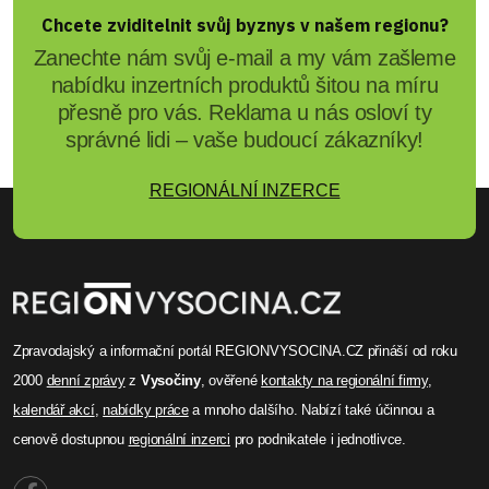
Chcete zviditelnit svůj byznys v našem regionu?
Zanechte nám svůj e-mail a my vám zašleme
nabídku inzertních produktů šitou na míru
přesně pro vás. Reklama u nás osloví ty
správné lidi – vaše budoucí zákazníky!
REGIONÁLNÍ INZERCE
Zpravodajský a informační portál REGIONVYSOCINA.CZ přináší od roku
2000
denní zprávy
z
Vysočiny
, ověřené
kontakty na regionální firmy
,
kalendář akcí
,
nabídky práce
a mnoho dalšího. Nabízí také účinnou a
cenově dostupnou
regionální inzerci
pro podnikatele i jednotlivce.