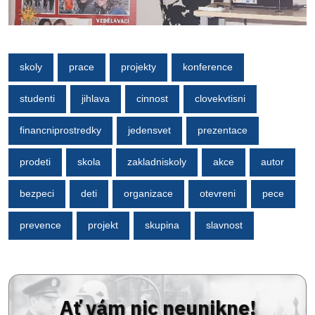
skoly
prace
projekty
konference
studenti
jihlava
cinnost
clovekvtisni
financniprostredky
jedensvet
prezentace
prodeti
skola
zakladniskoly
akce
autor
bezpeci
deti
organizace
otevreni
pece
prevence
projekt
skupina
slavnost
Ať vám nic neunikne!