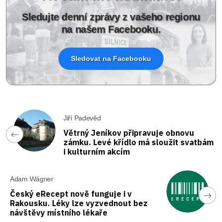
Sledujte denní zprávy z vašeho regionu
na našem Facebooku.
Sledovat na Facebooku
Jiří Padevěd
Větrný Jeníkov připravuje obnovu
zámku. Levé křídlo má sloužit svatbám
i kulturním akcím
Adam Wágner
Český eRecept nově funguje i v
Rakousku. Léky lze vyzvednout bez
návštěvy místního lékaře