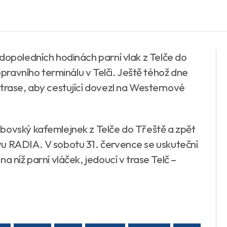
dopoledních hodinách parní vlak z Telče do
dopravního terminálu v Telči. Ještě téhož dne
 trase, aby cestující dovezl na Westernové
bovský kafemlejnek z Telče do Třeště a zpět
vu RADIA. V sobotu 31. července se uskuteční
a níž parní vláček, jedoucí v trase Telč –