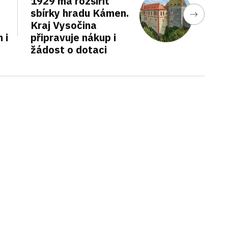
1929 má rozšířit
sbírky hradu Kámen.
Kraj Vysočina
 i
připravuje nákup i
žádost o dotaci