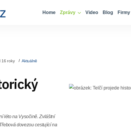
Home
Zprávy
Video
Blog
Firmy
 16 roky
Aktuálně
torický
í léto na Vysočině. Zvláštní
řebová dovezou cestující na