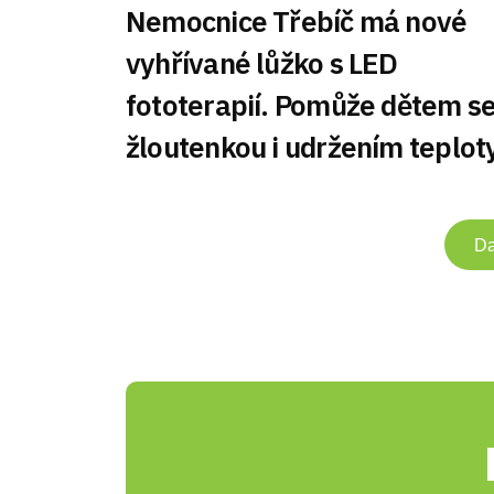
Nemocnice Třebíč má nové
vyhřívané lůžko s LED
fototerapií. Pomůže dětem s
žloutenkou i udržením teplot
Da