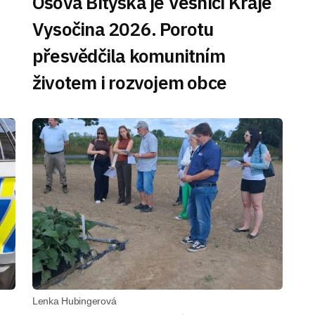
Osová Bítýška je Vesnicí Kraje
Vysočina 2026. Porotu
přesvědčila komunitním
životem i rozvojem obce
Lenka Hubingerová