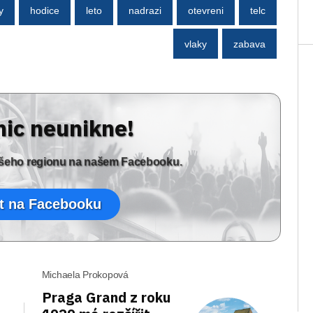
y
hodice
leto
nadrazi
otevreni
telc
vlaky
zabava
nic neunikne!
vašeho regionu na našem Facebooku.
t na Facebooku
Michaela Prokopová
Praga Grand z roku