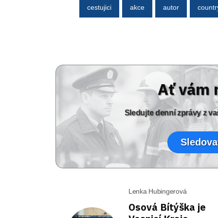
cestujici
akce
autor
countr
Ať vám 
Sledujte denní zprávy z 
Sledova
Lenka Hubingerová
Osová Bítýška je