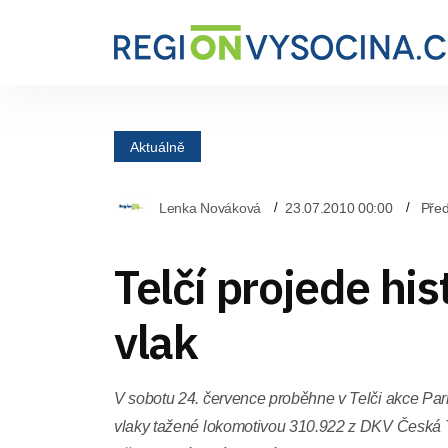
Aktuálně
Lenka Nováková
23.07.2010 00:00
Před
Telčí projede his
vlak
V sobotu 24. července proběhne v Telči akce Parn
vlaky tažené lokomotivou 310.922 z DKV Česká T