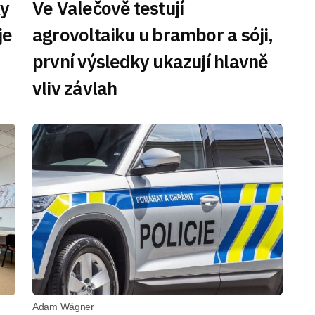
ky
Ve Valečově testují
je
agrovoltaiku u brambor a sóji,
první výsledky ukazují hlavně
vliv závlah
Adam Wágner