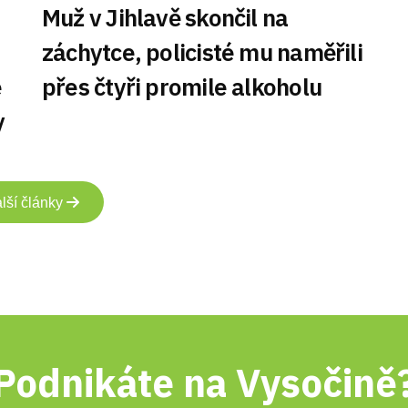
Muž v Jihlavě skončil na
záchytce, policisté mu naměřili
e
přes čtyři promile alkoholu
y
lší články
Podnikáte na Vysočině