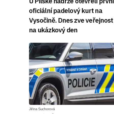
U Pilské nádrže otevřeli první
oficiální padelový kurt na
Vysočině. Dnes zve veřejnost
na ukázkový den
Jiřina Suchorová