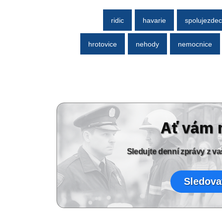
ridic
havarie
spolujezdec
hrotovice
nehody
nemocnice
Ať vám 
Sledujte denní zprávy z 
Sledova