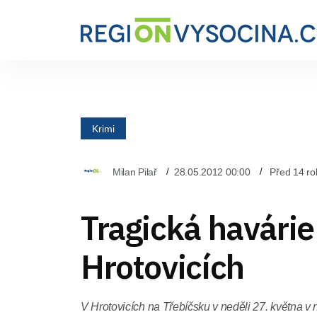
Krimi
Milan Pilař
28.05.2012 00:00
Před 14 ro
Tragická havárie
Hrotovicích
V Hrotovicích na Třebíčsku v neděli 27. května v n