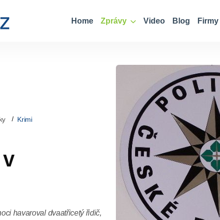
Home
Zprávy
Video
Blog
Firmy
ky
Krimi
 v
oci havaroval dvaatřicetý řidič,