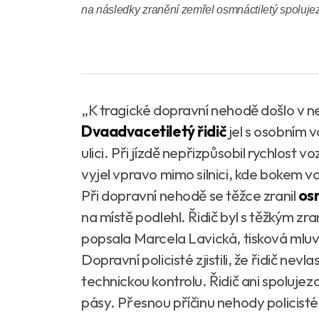
na následky zranění zemřel osmnáctiletý spoluje
„K tragické dopravní nehodě došlo v n
Dvaadvacetiletý řidič
jel s osobním
ulici. Při jízdě nepřizpůsobil rychlost 
vyjel vpravo mimo silnici, kde bokem v
Při dopravní nehodě se těžce zranil
os
na místě podlehl. Řidič byl s těžkým 
popsala Marcela Lavická, tisková mluvč
Dopravní policisté zjistili, že řidič nev
technickou kontrolu. Řidič ani spolujez
pásy. Přesnou příčinu nehody policisté 