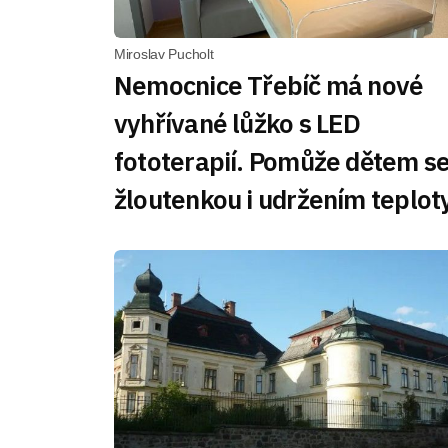
Miroslav Pucholt
Nemocnice Třebíč má nové
vyhřívané lůžko s LED
fototerapií. Pomůže dětem s
žloutenkou i udržením teplot