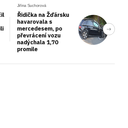
Jiřina Suchorová
il
Řidička na Žďársku
havarovala s
li
mercedesem, po
převrácení vozu
nadýchala 1,70
promile