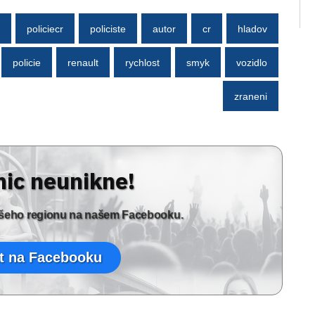
policiecr
policiste
autor
cr
hladov
policie
renault
rychlost
smyk
vozidlo
zraneni
nic neunikne!
vašeho regionu na našem Facebooku.
t na Facebooku