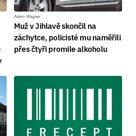
Adam Wágner
Muž v Jihlavě skončil na
záchytce, policisté mu naměřili
e
přes čtyři promile alkoholu
y