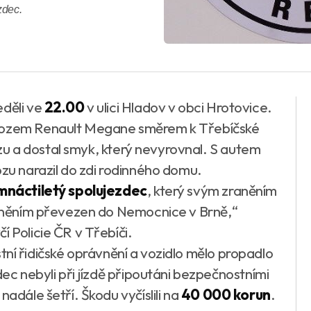
zdec.
eděli ve
22.00
v ulici Hladov v obci Hrotovice.
 vozem Renault Megane směrem k Třebíčské
vozu a dostal smyk, který nevyrovnal. S autem
ozu narazil do zdi rodinného domu.
mnáctiletý spolujezdec
, který svým zraněním
zraněním převezen do Nemocnice v Brně,“
í Policie ČR v Třebíči.
lastní řidičské oprávnění a vozidlo mělo propadlo
dec nebyli při jízdě připoutáni bezpečnostními
nadále šetří. Škodu vyčíslili na
40 000 korun
.