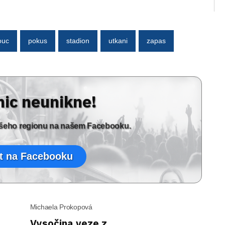
ouc
pokus
stadion
utkani
zapas
nic neunikne!
vašeho regionu na našem Facebooku.
t na Facebooku
Michaela Prokopová
Vysočina veze z