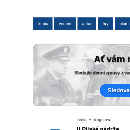
trebic
vedeni
autor
hry
olom
Ať vám 
Sledujte denní zprávy z 
Sledova
Lenka Hubingerová
U Pilské nádrže