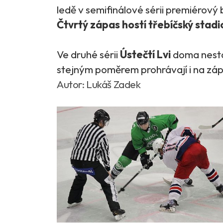
ledě v semifinálové sérii premiérový 
Čtvrtý zápas hostí třebíčský stadi
Ve druhé sérii
Ústečtí Lvi
doma nesta
stejným poměrem prohrávají i na zá
Autor: Lukáš Zadek