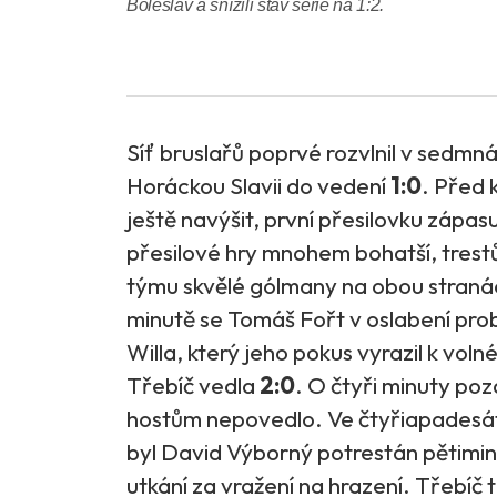
Boleslav a snížili stav série na 1:2.
Síť bruslařů poprvé rozvlnil v sedmn
Horáckou Slavii do vedení
1:0
. Před 
ještě navýšit, první přesilovku zápasu
přesilové hry mnohem bohatší, trest
týmu skvělé gólmany na obou straná
minutě se Tomáš Fořt v oslabení prob
Willa, který jeho pokus vyrazil k vol
Třebíč vedla
2:0
. O čtyři minuty pozd
hostům nepovedlo. Ve čtyřiapadesáté 
byl David Výborný potrestán pětimi
utkání za vražení na hrazení. Třebíč