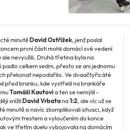
ácté minutě
David Ostřížek
, jenž poslal
koncem první části mohli domácí své vedení
 ale nevyužili. Druhá třetina byla na
ů padlo celkem sedm, přesto se ani jednomu
ch překonat nepodařilo. Ve dvaačtyřicáté
il před branku, kde vystřelil na brankáře
nému
Tomáši Kautovi
a ten se nemýlil -
ěji snížil
David Vrbata
na
1:2
, ale víc už se
minutě si navíc zkomplikovali situaci, když
nutovým trestem a vyloučením do konce
 tak ve třetím duelu vybojovala na domácím