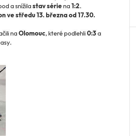
bod a snížila
stav série
na
1:2
.
on ve středu 13. března od 17.30.
čili na
Olomouc
, které podlehli
0:3
a
pasy.