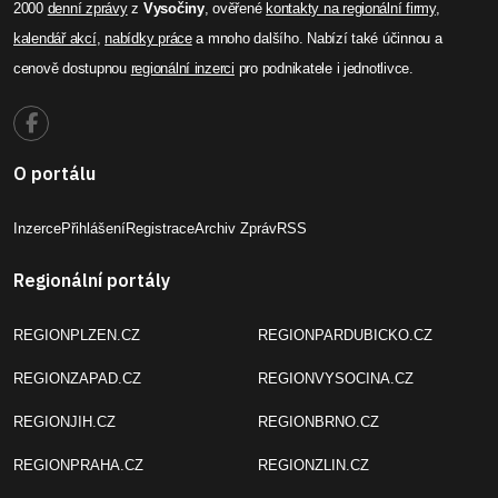
2000
denní zprávy
z
Vysočiny
, ověřené
kontakty na regionální firmy
,
kalendář akcí
,
nabídky práce
a mnoho dalšího. Nabízí také účinnou a
cenově dostupnou
regionální inzerci
pro podnikatele i jednotlivce.
O portálu
Inzerce
Přihlášení
Registrace
Archiv Zpráv
RSS
Regionální portály
REGIONPLZEN.CZ
REGIONPARDUBICKO.CZ
REGIONZAPAD.CZ
REGIONVYSOCINA.CZ
REGIONJIH.CZ
REGIONBRNO.CZ
REGIONPRAHA.CZ
REGIONZLIN.CZ