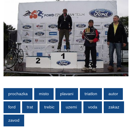
prochazka
misto
plavani
triatlon
autor
ford
trat
trebic
uzemi
voda
zakaz
zavod