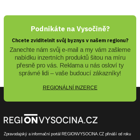
Podnikáte na Vysočině?
Chcete zviditelnit svůj byznys v našem regionu?
Zanechte nám svůj e-mail a my vám zašleme
nabídku inzertních produktů šitou na míru
přesně pro vás. Reklama u nás osloví ty
správné lidi – vaše budoucí zákazníky!
REGIONÁLNÍ INZERCE
Zpravodajský a informační portál REGIONVYSOCINA.CZ přináší od roku