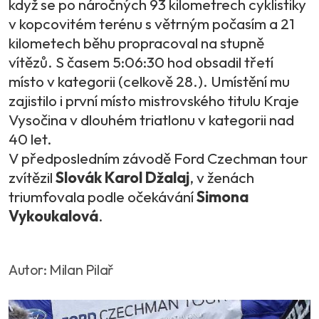
když se po náročných 93 kilometrech cyklistiky
v kopcovitém terénu s větrným počasím a 21
kilometech běhu propracoval na stupně
vítězů. S časem 5:06:30 hod obsadil třetí
místo v kategorii (celkově 28.). Umístění mu
zajistilo i první místo mistrovského titulu Kraje
Vysočina v dlouhém triatlonu v kategorii nad
40 let.
V předposledním závodě Ford Czechman tour
zvítězil
Slovák Karol Džalaj
, v ženách
triumfovala podle očekávání
Simona
Vykoukalová
.
Autor: Milan Pilař