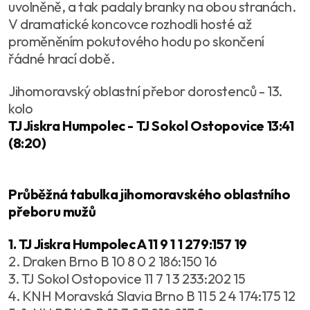
uvolněně, a tak padaly branky na obou stranách.
V dramatické koncovce rozhodli hosté až
proměněním pokutového hodu po skončení
řádné hrací době.
Jihomoravský oblastní přebor dorostenců - 13.
kolo
TJ Jiskra Humpolec - TJ Sokol Ostopovice 13:41
(8:20)
Průběžná tabulka jihomoravského oblastního
přeboru mužů
1. TJ Jiskra Humpolec A 11 9 1 1 279:157 19
2. Draken Brno B 10 8 0 2 186:150 16
3. TJ Sokol Ostopovice 11 7 1 3 233:202 15
4. KNH Moravská Slavia Brno B 11 5 2 4 174:175 12