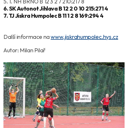
5. 1. NH BRNO B 12 3 2 7 210:217 8
6. SK Autonot Jihlava B 12 2 0 10 215:271 4
7. TJ Jiskra Humpolec B 11 1 2 8 169:294 4
Další informace na
www.jiskrahumpolec.hys.cz
Autor: Milan Pilař