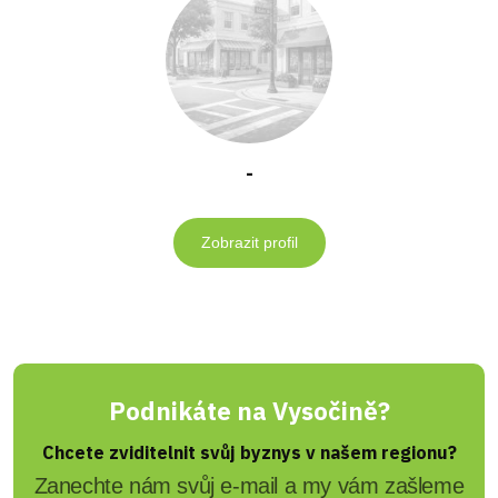
-
Zobrazit profil
Podnikáte na Vysočině?
Chcete zviditelnit svůj byznys v našem regionu?
Zanechte nám svůj e-mail a my vám zašleme