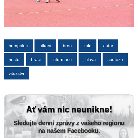
humpolec
utkani
brno
kolo
autor
hoste
hraci
informace
jihlava
souteze
vitezstvi
Ať vám nic neunikne!
Sledujte denní zprávy z vašeho regionu
na našem Facebooku.