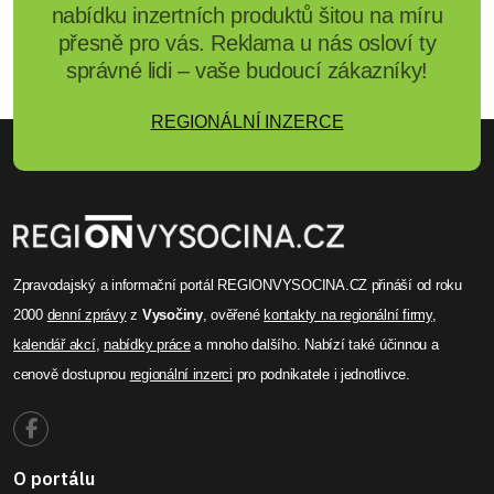
nabídku inzertních produktů šitou na míru
přesně pro vás. Reklama u nás osloví ty
správné lidi – vaše budoucí zákazníky!
REGIONÁLNÍ INZERCE
Zpravodajský a informační portál REGIONVYSOCINA.CZ přináší od roku
2000
denní zprávy
z
Vysočiny
, ověřené
kontakty na regionální firmy
,
kalendář akcí
,
nabídky práce
a mnoho dalšího. Nabízí také účinnou a
cenově dostupnou
regionální inzerci
pro podnikatele i jednotlivce.
O portálu