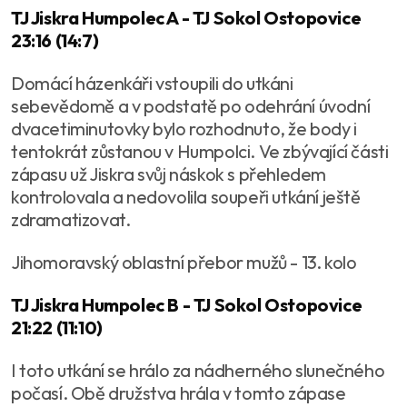
TJ Jiskra Humpolec A - TJ Sokol Ostopovice
23:16 (14:7)
Domácí házenkáři vstoupili do utkáni
sebevědomě a v podstatě po odehrání úvodní
dvacetiminutovky bylo rozhodnuto, že body i
tentokrát zůstanou v Humpolci. Ve zbývající části
zápasu už Jiskra svůj náskok s přehledem
kontrolovala a nedovolila soupeři utkání ještě
zdramatizovat.
Jihomoravský oblastní přebor mužů - 13. kolo
TJ Jiskra Humpolec B - TJ Sokol Ostopovice
21:22 (11:10)
I toto utkání se hrálo za nádherného slunečného
počasí. Obě družstva hrála v tomto zápase