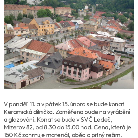
V pondělí 11. a v pátek 15. února se bude konat
Keramická dílnička. Zaměřena bude na vyrábění
a glazování. Konat se bude v SVČ Ledeč,
Mizerov 82, od 8.30 do 15.00 hod. Cena, která je
150 Kč zahrnuje materiál, oběd a pitný režim.