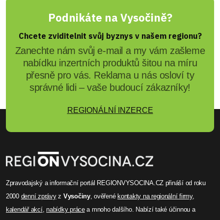
Podnikáte na Vysočině?
Chcete zviditelnit svůj byznys v našem regionu?
Zanechte nám svůj e-mail a my vám zašleme
nabídku inzertních produktů šitou na míru
přesně pro vás. Reklama u nás osloví ty
správné lidi – vaše budoucí zákazníky!
REGIONÁLNÍ INZERCE
Zpravodajský a informační portál REGIONVYSOCINA.CZ přináší od roku
2000
denní zprávy
z
Vysočiny
, ověřené
kontakty na regionální firmy
,
kalendář akcí
,
nabídky práce
a mnoho dalšího. Nabízí také účinnou a