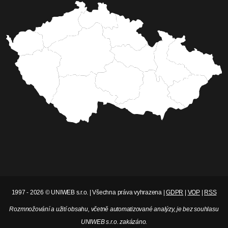
1997 - 2026 © UNIWEB s.r.o. | Všechna práva vyhrazena |
GDPR
|
VOP
|
RSS
Rozmnožování a užití obsahu, včetně automatizované analýzy, je bez souhlasu
UNIWEB s.r.o. zakázáno.