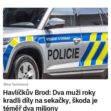
Jiřina Suchorová
Havlíčkův Brod: Dva muži roky
kradli díly na sekačky, škoda je
téměř dva miliony