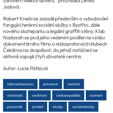
zároveň i velikou důvěru," prozradila Lenka
Judová.
Robert Knebl se zasadil především o vybudování
fungující terénní sociální služby v Bystřici, dále
nového skateparku a legální graffiti stěny. Klub
Nadosah se pod jeho vedením podílel na vzniku
dokumentárního filmu o nízkoprahových klubech
Čekárna na dospělost, do jehož natáčení se
aktivně zapojili čtyři uživatelé centra.
Autor: Lucie Pátková
zdarnadsazavou
prevence
zarizeni
osobnosti
osobnost
ceskarepublika
oceneni
pracovnik
prodeti
sluzby
socialnisluzby