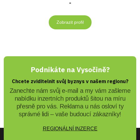
-
Zobrazit profil
Podnikáte na Vysočině?
Chcete zviditelnit svůj byznys v našem regionu?
Zanechte nám svůj e-mail a my vám zašleme
nabídku inzertních produktů šitou na míru
přesně pro vás. Reklama u nás osloví ty
správné lidi – vaše budoucí zákazníky!
REGIONÁLNÍ INZERCE