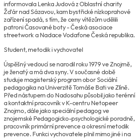
informovala Lenka Judová z Oblastní charity
Žďár nad Sázavou, kam bystřické nízkoprahové
zařízení spadá, s tím, že ceny vítězům udělili
patroni Časované boty - Česká asociace
streetwork a Nadace Vodafone Česká republika.
Student, metodik i vychovatel
Úspěšný vedoucí se narodil roku 1979 ve Znojmě,
je ženatý a má dva syny. V současné době
studuje magisterský program obor Sociální
pedagogika na Univerzitě Tomáše Bati ve Zlíně.
Před nástupem do Nadosahu působil jako terénní
a kontaktní pracovník v K-centru Netopeer
Znojmo, dále jako speciální pedagog ve
znojemské Pedagogicko-psychologické poradně,
pracovník primární prevence a okresní metodik
prevence. Funkci vychovatele plnil mimo jiné i na