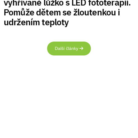
vyhřívané lůžko s LED fototerapií.
Pomůže dětem se žloutenkou i
udržením teploty
Další články