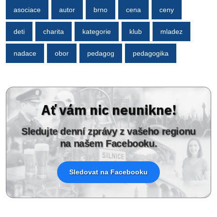
asociace
autor
brno
cena
ceny
deti
charita
kategorie
klub
mladez
nadace
obor
pedagog
pedagogika
Ať vám nic neunikne!
Sledujte denní zprávy z vašeho regionu
na našem Facebooku.
Sledovat na Facebooku