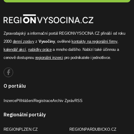
Zpravodajský a informační portál REGIONVYSOCINA.CZ přináší od roku
2000
denní zprávy
z
Vysočiny
, ověřené
kontakty na regionální firmy
,
kalendář akcí
,
nabídky práce
a mnoho dalšího. Nabízí také účinnou a
cenově dostupnou
regionální inzerci
pro podnikatele i jednotlivce.
O portálu
Inzerce
Přihlášení
Registrace
Archiv Zpráv
RSS
Regionální portály
REGIONPLZEN.CZ
REGIONPARDUBICKO.CZ