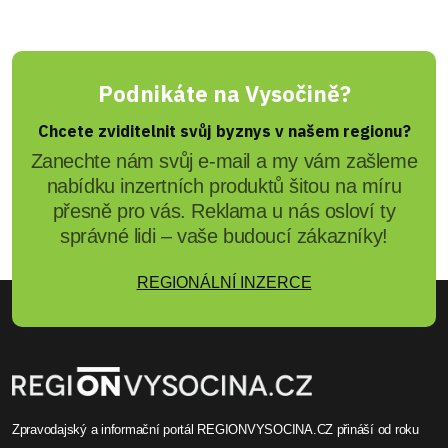
Podnikáte na Vysočině?
Chcete zviditelnit svůj byznys v našem regionu?
Zanechte nám svůj e-mail a my vám zašleme
nabídku inzertních produktů šitou na míru
přesně pro vás. Reklama u nás osloví ty
správné lidi – vaše budoucí zákazníky!
REGIONÁLNÍ INZERCE
Zpravodajský a informační portál REGIONVYSOCINA.CZ přináší od roku