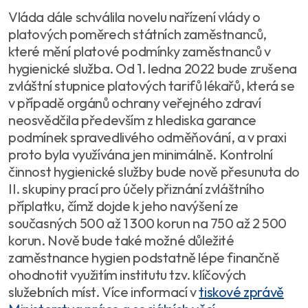
Vláda dále schválila novelu nařízení vlády o
platových poměrech státních zaměstnanců,
které mění platové podmínky zaměstnanců v
hygienické služba. Od 1. ledna 2022 bude zrušena
zvláštní stupnice platových tarifů lékařů, která se
v případě orgánů ochrany veřejného zdraví
neosvědčila především z hlediska garance
podmínek spravedlivého odměňování, a v praxi
proto byla využívána jen minimálně. Kontrolní
činnost hygienické služby bude nově přesunuta do
II. skupiny prací pro účely přiznání zvláštního
příplatku, čímž dojde k jeho navýšení ze
současných 500 až 1 300 korun na 750 až 2 500
korun. Nově bude také možné důležité
zaměstnance hygien podstatně lépe finančně
ohodnotit využitím institutu tzv. klíčových
služebních míst. Více informací v
tiskové zprávě