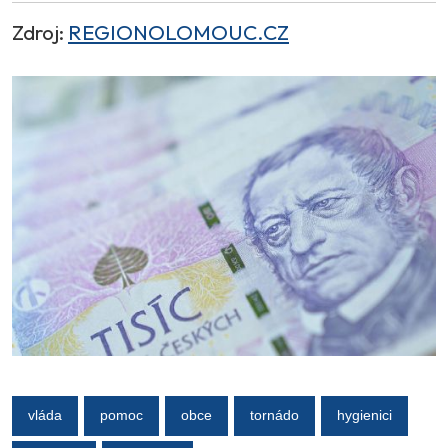
Zdroj:
REGIONOLOMOUC.CZ
vláda
pomoc
obce
tornádo
hygienici