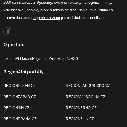
2000
denní zprávy
z
Vysočiny
, ověřené
kontakty na regionální firmy
,
kalendář akcí
,
nabídky práce
a mnoho dalšího. Nabízí také účinnou a
cenově dostupnou
regionální inzerci
pro podnikatele i jednotlivce.
O portálu
Inzerce
Přihlášení
Registrace
Archiv Zpráv
RSS
Regionální portály
REGIONPLZEN.CZ
REGIONPARDUBICKO.CZ
REGIONZAPAD.CZ
REGIONVYSOCINA.CZ
REGIONJIH.CZ
REGIONBRNO.CZ
REGIONPRAHA.CZ
REGIONZLIN.CZ