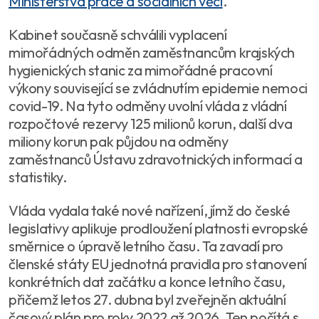
Ministerstva práce a sociálních věcí
.
Kabinet současně schválili vyplacení
mimořádných odměn zaměstnancům krajských
hygienických stanic za mimořádné pracovní
výkony související se zvládnutím epidemie nemoci
covid-19. Na tyto odměny uvolní vláda z vládní
rozpočtové rezervy 125 milionů korun, další dva
miliony korun pak půjdou na odměny
zaměstnanců Ústavu zdravotnických informací a
statistiky.
Vláda vydala také nové nařízení, jímž do české
legislativy aplikuje prodloužení platnosti evropské
směrnice o úpravě letního času. Ta zavadí pro
členské státy EU jednotná pravidla pro stanovení
konkrétních dat začátku a konce letního času,
přičemž letos 27. dubna byl zveřejněn aktuální
časový plán pro roky 2022 až 2026. Ten počítá s