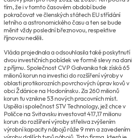
tím, že i v tomto časovém období bude
pokračovat ve členských státech EU střídání
letního a astronomického času a ten se bude
měnit vždy poslední březnovou, respektive
říjnovou neděli.
Vláda projednala a odsouhlasila také poskytnutí
dvou investičních pobídek ve formě slevy na dani
z příjmu. Společnost CVP Galvanika tak získá 65
milionů korun na investici do rozšíření výroby v
oblasti protikorozních povrchových úprav kovů v
obci Ždánice na Hodonínsku. Za 260 milionů
korun tu vznikne 53 nových pracovních míst.
Uspěla i společnost STV Technology, jež chce v
Poličce na Svitavsku investovat 417,17 milionu
korun do rozšíření výroby střeliva zvýšením
výrobní kapacity nábojů ráže 9 mm a zavedením
výroby dalších typů nábojů. Tato firma, která je