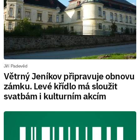
Jiří Padevěd
Větrný Jeníkov připravuje obnovu
zámku. Levé křídlo má sloužit
svatbám i kulturním akcím