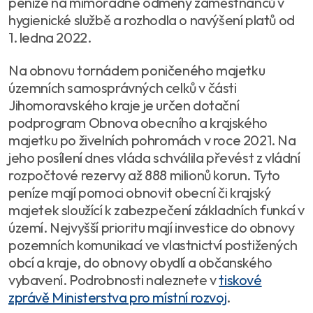
peníze na mimořádné odměny zaměstnanců v
hygienické službě a rozhodla o navýšení platů od
1. ledna 2022.
Na obnovu tornádem poničeného majetku
územních samosprávných celků v části
Jihomoravského kraje je určen dotační
podprogram Obnova obecního a krajského
majetku po živelních pohromách v roce 2021. Na
jeho posílení dnes vláda schválila převést z vládní
rozpočtové rezervy až 888 milionů korun. Tyto
peníze mají pomoci obnovit obecní či krajský
majetek sloužící k zabezpečení základních funkcí v
území. Nejvyšší prioritu mají investice do obnovy
pozemních komunikací ve vlastnictví postižených
obcí a kraje, do obnovy obydlí a občanského
vybavení. Podrobnosti naleznete v
tiskové
zprávě Ministerstva pro místní rozvoj
.