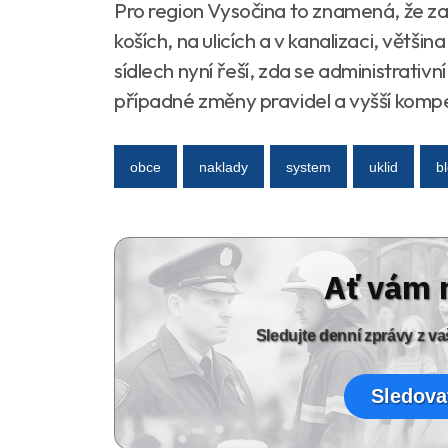
Pro region Vysočina to znamená, že za
koších, na ulicích a v kanalizaci, větši
sídlech nyní řeší, zda se administrativ
případné změny pravidel a vyšší kom
obce
naklady
system
uklid
b
Ať vám 
Sledujte denní zprávy z 
Sledova