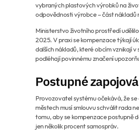
vybraných plastových výrobků na životn
odpovědnosti výrobce – část nákladů 
Ministerstvo životního prostředí uděli
2025. V praxi se kompenzace týkají ú
dalších nákladů, které obcím vznikají v
podléhají povinnému značení upozorňuj
Postupné zapojová
Provozovatel systému očekává, že se 
městech musí smlouvu schválit rada n
tomu, aby se kompenzace postupně dost
jen několik procent samospráv.