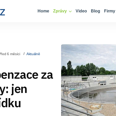
Home
Zprávy
Video
Blog
Firmy
Před 6 měsíci
Aktuálně
penzace za
y: jen
ídku