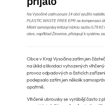
přijalo
Na Vysočině zatím pouze 14 obcí využilo nabídku
PLASTIC WASTE FREE EPR na kompenzaci úkli
Místní samosprávy kritizují nízkou sazbu 0,79 Kč
obce, například Žirovnice, přistupují k systému za
Obce v Kraji Vysočina zatím jen částeč
na úklid a likvidaci vyhozených vlhčen
provoz odpadových a čisticích zařízen
podepsalo zatím jen několik samospráv. N
opatrně.
Vlhčené ubrousky se vyrábějí často z p