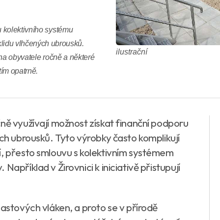
 kolektivního systému
du vlhčených ubrousků.
ilustrační
 na obyvatele ročně a některé
tím opatrně.
ně využívají možnost získat finanční podporu
ých ubrousků. Tyto výrobky často komplikují
í, přesto smlouvu s kolektivním systémem
apříklad v Žirovnici k iniciativě přistupují
lastových vláken, a proto se v přírodě