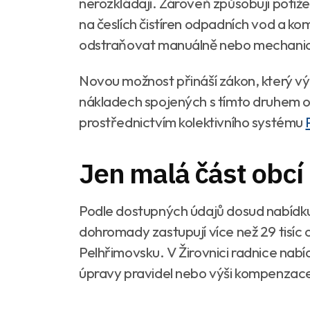
nerozkládají. Zároveň způsobují potí
na česlích čistíren odpadních vod a ko
odstraňovat manuálně nebo mechanic
Novou možnost přináší zákon, který vý
nákladech spojených s tímto druhem 
prostřednictvím kolektivního systému
Jen malá část obcí 
Podle dostupných údajů dosud nabídku 
dohromady zastupují více než 29 tisíc
Pelhřimovsku. V Žirovnici radnice nab
úpravy pravidel nebo výši kompenzac