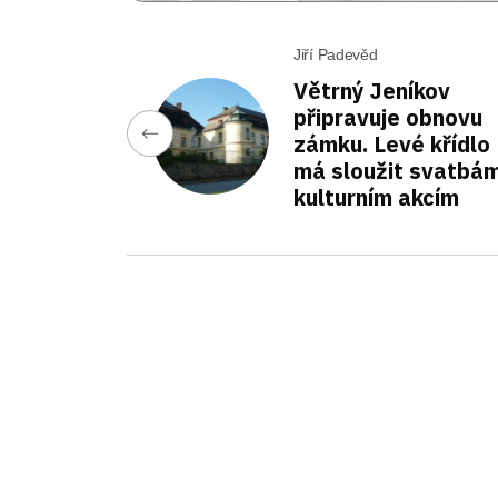
Jiří Padevěd
Větrný Jeníkov
připravuje obnovu
zámku. Levé křídlo
má sloužit svatbám
kulturním akcím