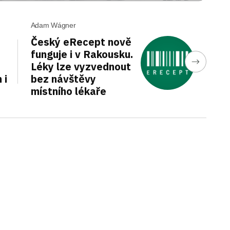
Adam Wágner
Český eRecept nově
funguje i v Rakousku.
Léky lze vyzvednout
 i
bez návštěvy
místního lékaře