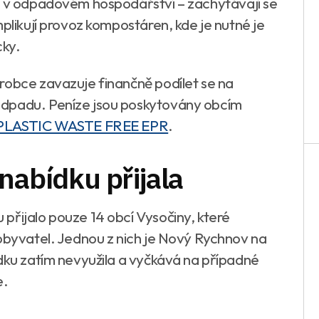
že v odpadovém hospodářství – zachytávají se
mplikují provoz kompostáren, kde je nutné je
ky.
robce zavazuje finančně podílet se na
odpadu. Peníze jsou poskytovány obcím
PLASTIC WASTE FREE EPR
.
nabídku přijala
přijalo pouze 14 obcí Vysočiny, které
 obyvatel. Jednou z nich je Nový Rychnov na
ídku zatím nevyužila a vyčkává na případné
e.