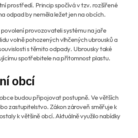
í prostředí. Princip spočívá v tzv. rozšířené
na odpad by neměla ležet jen na obcích.
lo povolení provozovateli systému na jaře
klidu volně pohozených vlhčených ubrousků a
 souvislosti s těmito odpady. Ubrousky také
ícímu spotřebitele na přítomnost plastu.
ní obcí
obce budou připojovat postupně. Ve větších
ebo zastupitelstvo. Zákon zároveň směřuje k
aly k většině obcí. Aktuálně využilo nabídky