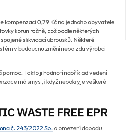
je kompenzaci 0,79 Kč na jednoho obyvatele
stovky korun ročně, což podle některých
spojené s likvidací ubrousků. Některé
ystém v budoucnu změní nebo zda výrobci
čí pomoc. Takto ji hodnotí například vedení
penzace má smysl, i když nepokryje veškeré
STIC WASTE FREE EPR
ona č. 243/2022 Sb.
o omezení dopadu