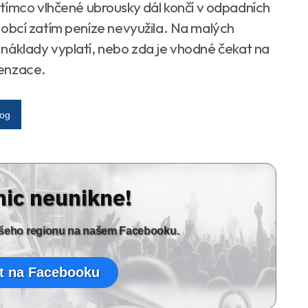
tímco vlhčené ubrousky dál končí v odpadních
na obcí zatím peníze nevyužila. Na malých
ní náklady vyplatí, nebo zda je vhodné čekat na
penzace.
log
nic neunikne!
vašeho regionu na našem Facebooku.
t na Facebooku