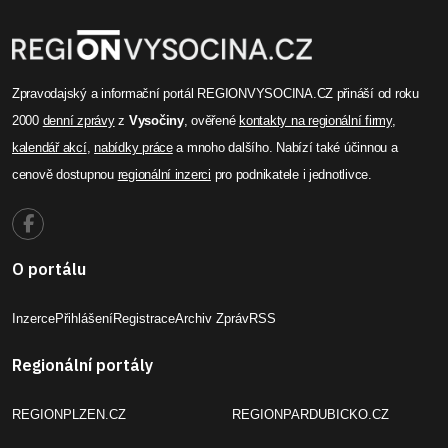
Zpravodajský a informační portál REGIONVYSOCINA.CZ přináší od roku
2000
denní zprávy
z
Vysočiny
, ověřené
kontakty na regionální firmy
,
kalendář akcí
,
nabídky práce
a mnoho dalšího. Nabízí také účinnou a
cenově dostupnou
regionální inzerci
pro podnikatele i jednotlivce.
O portálu
Inzerce
Přihlášení
Registrace
Archiv Zpráv
RSS
Regionální portály
REGIONPLZEN.CZ
REGIONPARDUBICKO.CZ