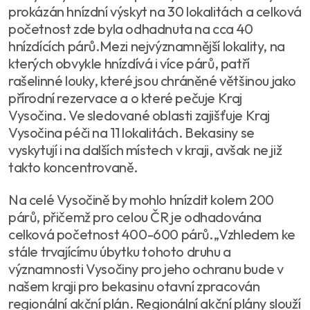
prokázán hnízdní výskyt na 30 lokalitách a celková
početnost zde byla odhadnuta na cca 40
hnízdících párů.Mezi nejvýznamnější lokality, na
kterých obvykle hnízdívá i více párů, patří
rašelinné louky, které jsou chráněné většinou jako
přírodní rezervace a o které pečuje Kraj
Vysočina. Ve sledované oblasti zajišťuje Kraj
Vysočina péči na 11 lokalitách. Bekasiny se
vyskytují i na dalších místech v kraji, avšak ne již
takto koncentrovaně.
Na celé Vysočině by mohlo hnízdit kolem 200
párů, přičemž pro celou ČR je odhadována
celková početnost 400-600 párů.„Vzhledem ke
stále trvajícímu úbytku tohoto druhu a
významnosti Vysočiny pro jeho ochranu bude v
našem kraji pro bekasinu otavní zpracován
regionální akční plán. Regionální akční plány slouží