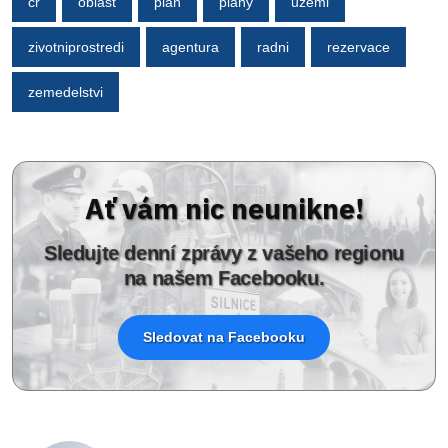
cr
oblast
plan
plany
uzemi
zivotniprostredi
agentura
radni
rezervace
zemedelstvi
Ať vám nic neunikne!
Sledujte denní zprávy z vašeho regionu
na našem Facebooku.
Sledovat na Facebooku