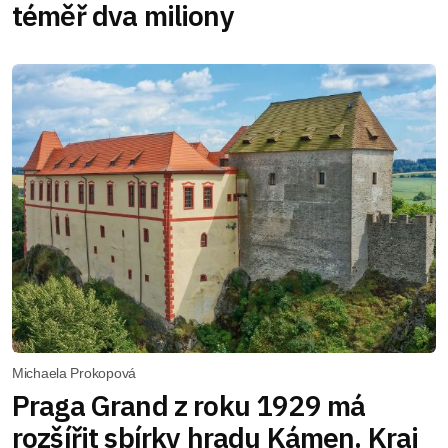
téměř dva miliony
Michaela Prokopová
Praga Grand z roku 1929 má
rozšířit sbírky hradu Kámen. Kraj