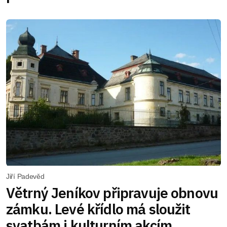
Jiří Padevěd
Větrný Jeníkov připravuje obnovu
zámku. Levé křídlo má sloužit
svatbám i kulturním akcím