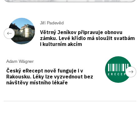
Jiří Padevěd
Větrný Jeníkov připravuje obnovu
zámku. Levé křídlo má sloužit svatbám
i kulturním akcím
Adam Wágner
Český eRecept nově funguje i v
Rakousku. Léky lze vyzvednout bez
návštěvy místního lékaře