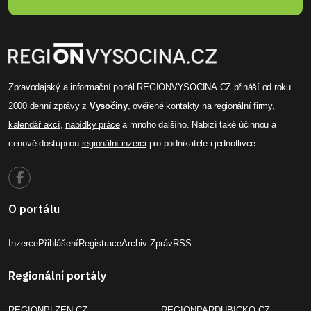
Zpravodajský a informační portál REGIONVYSOCINA.CZ přináší od roku
2000
denní zprávy
z
Vysočiny
, ověřené
kontakty na regionální firmy
,
kalendář akcí
,
nabídky práce
a mnoho dalšího. Nabízí také účinnou a
cenově dostupnou
regionální inzerci
pro podnikatele i jednotlivce.
O portálu
Inzerce
Přihlášení
Registrace
Archiv Zpráv
RSS
Regionální portály
REGIONPLZEN.CZ
REGIONPARDUBICKO.CZ