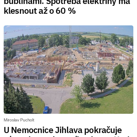
bublinami. Spotřeba elektřiny má
klesnout až o 60 %
Miroslav Pucholt
U Nemocnice Jihlava pokračuje