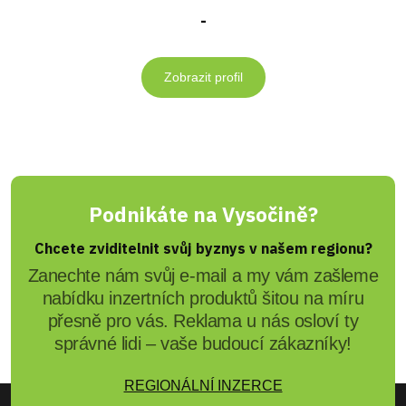
-
Zobrazit profil
Podnikáte na Vysočině?
Chcete zviditelnit svůj byznys v našem regionu?
Zanechte nám svůj e-mail a my vám zašleme
nabídku inzertních produktů šitou na míru
přesně pro vás. Reklama u nás osloví ty
správné lidi – vaše budoucí zákazníky!
REGIONÁLNÍ INZERCE