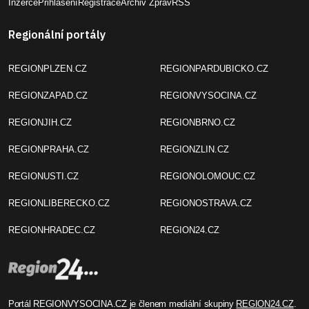
Inzerce
Přihlášení
Registrace
Archiv Zpráv
RSS
Regionální portály
REGIONPLZEN.CZ
REGIONPARDUBICKO.CZ
REGIONZAPAD.CZ
REGIONVYSOCINA.CZ
REGIONJIH.CZ
REGIONBRNO.CZ
REGIONPRAHA.CZ
REGIONZLIN.CZ
REGIONUSTI.CZ
REGIONOLOMOUC.CZ
REGIONLIBERECKO.CZ
REGIONOSTRAVA.CZ
REGIONHRADEC.CZ
REGION24.CZ
Portál REGIONVYSOCINA.CZ je členem mediální skupiny
REGION24.CZ
.