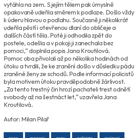
vytáhla na zem. S jejím tělem pak úmyslně
opakovaně udeřila směrem k podlaze. Došlo vždy
k úderu hlavou o podlahu. Současně ji několikrát
udeřila pěstí i otevřenou dlaní do obličeje a
dalších částí těla. Poté ji odhodila zpět do
postele, odešla a v pokoji ji zanechala bez
pomoci,“ doplnila popis Jana Kroutilová.
Pomoc oba přivolali až po několika hodinách od
útoku a tvrdili, že ke zranění došlo v důsledku pádu
zraněné ženy ze schodů. Podle informací policistů
byla motivem útoku pravděpodobně žárlivost.
„Za tento trestný čin hrozí pachateli trest odnětí
svobody až na šestnáct let,“ uzavřela Jana
Kroutilová.
Autor: Milan Pilař