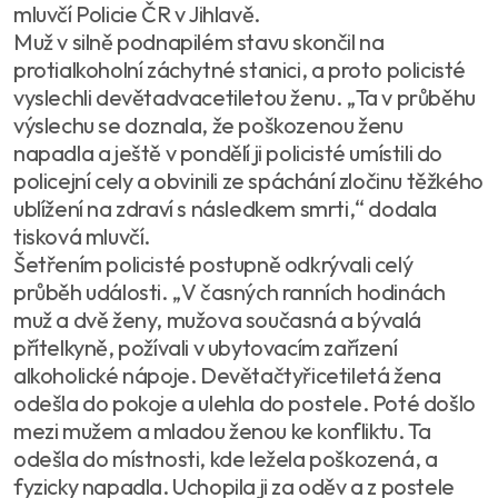
mluvčí Policie ČR v Jihlavě.
Muž v silně podnapilém stavu skončil na
protialkoholní záchytné stanici, a proto policisté
vyslechli devětadvacetiletou ženu. „Ta v průběhu
výslechu se doznala, že poškozenou ženu
napadla a ještě v pondělí ji policisté umístili do
policejní cely a obvinili ze spáchání zločinu těžkého
ublížení na zdraví s následkem smrti,“ dodala
tisková mluvčí.
Šetřením policisté postupně odkrývali celý
průběh události. „V časných ranních hodinách
muž a dvě ženy, mužova současná a bývalá
přítelkyně, požívali v ubytovacím zařízení
alkoholické nápoje. Devětačtyřicetiletá žena
odešla do pokoje a ulehla do postele. Poté došlo
mezi mužem a mladou ženou ke konfliktu. Ta
odešla do místnosti, kde ležela poškozená, a
fyzicky napadla. Uchopila ji za oděv a z postele