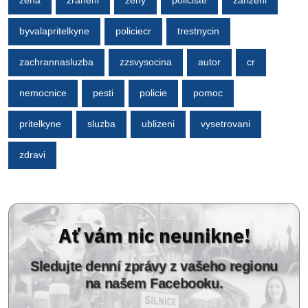
zena
zraneni
zeny
policiste
zarizeni
byvalapritelkyne
policiecr
trestnycin
zachrannasluzba
zzsvysocina
autor
cr
nemocnice
pesti
policie
pomoc
pritelkyne
sluzba
ublizeni
vysetrovani
zdravi
Ať vám nic neunikne!
Sledujte denní zprávy z vašeho regionu
na našem Facebooku.