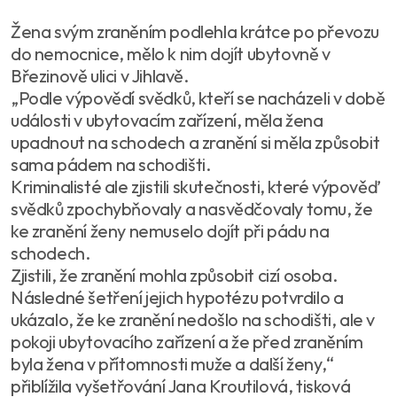
Žena svým zraněním podlehla krátce po převozu
do nemocnice, mělo k nim dojít ubytovně v
Březinově ulici v Jihlavě.
„Podle výpovědí svědků, kteří se nacházeli v době
události v ubytovacím zařízení, měla žena
upadnout na schodech a zranění si měla způsobit
sama pádem na schodišti.
Kriminalisté ale zjistili skutečnosti, které výpověď
svědků zpochybňovaly a nasvědčovaly tomu, že
ke zranění ženy nemuselo dojít při pádu na
schodech.
Zjistili, že zranění mohla způsobit cizí osoba.
Následné šetření jejich hypotézu potvrdilo a
ukázalo, že ke zranění nedošlo na schodišti, ale v
pokoji ubytovacího zařízení a že před zraněním
byla žena v přítomnosti muže a další ženy,“
přiblížila vyšetřování Jana Kroutilová, tisková