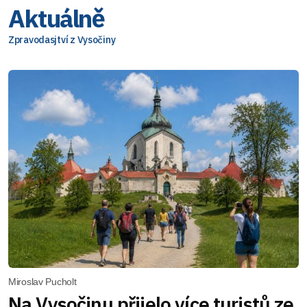
Aktuálně
Zpravodasjtví z Vysočiny
Miroslav Pucholt
Na Vysočinu přijelo více turistů ze