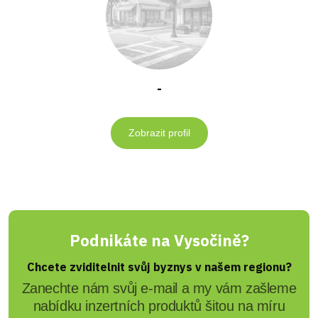
-
Zobrazit profil
Podnikáte na Vysočině?
Chcete zviditelnit svůj byznys v našem regionu?
Zanechte nám svůj e-mail a my vám zašleme
nabídku inzertních produktů šitou na míru