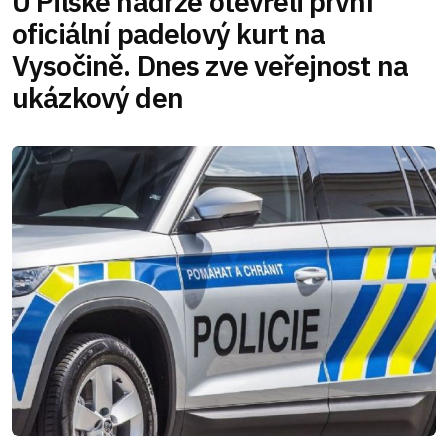
U Pilské nádrže otevřeli první
oficiální padelový kurt na
Vysočině. Dnes zve veřejnost na
ukázkový den