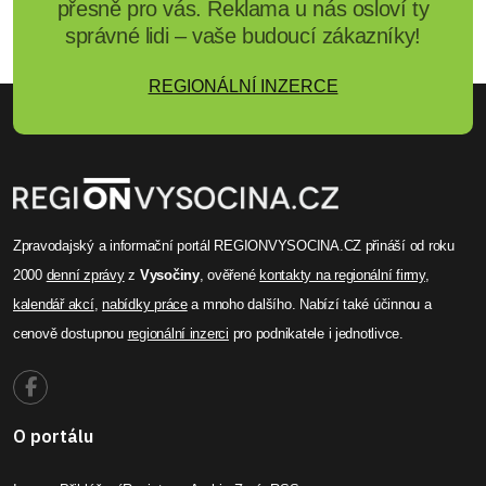
přesně pro vás. Reklama u nás osloví ty
správné lidi – vaše budoucí zákazníky!
REGIONÁLNÍ INZERCE
Zpravodajský a informační portál REGIONVYSOCINA.CZ přináší od roku
2000
denní zprávy
z
Vysočiny
, ověřené
kontakty na regionální firmy
,
kalendář akcí
,
nabídky práce
a mnoho dalšího. Nabízí také účinnou a
cenově dostupnou
regionální inzerci
pro podnikatele i jednotlivce.
O portálu