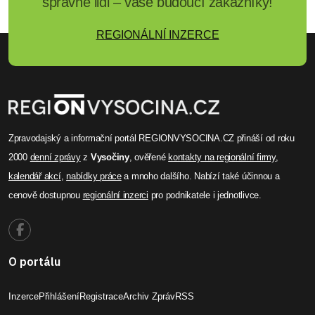
správné lidi – vaše budoucí zákazníky!
REGIONÁLNÍ INZERCE
Zpravodajský a informační portál REGIONVYSOCINA.CZ přináší od roku
2000
denní zprávy
z
Vysočiny
, ověřené
kontakty na regionální firmy
,
kalendář akcí
,
nabídky práce
a mnoho dalšího. Nabízí také účinnou a
cenově dostupnou
regionální inzerci
pro podnikatele i jednotlivce.
O portálu
Inzerce
Přihlášení
Registrace
Archiv Zpráv
RSS