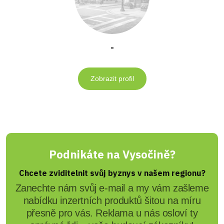
-
Zobrazit profil
Podnikáte na Vysočině?
Chcete zviditelnit svůj byznys v našem regionu?
Zanechte nám svůj e-mail a my vám zašleme
nabídku inzertních produktů šitou na míru
přesně pro vás. Reklama u nás osloví ty