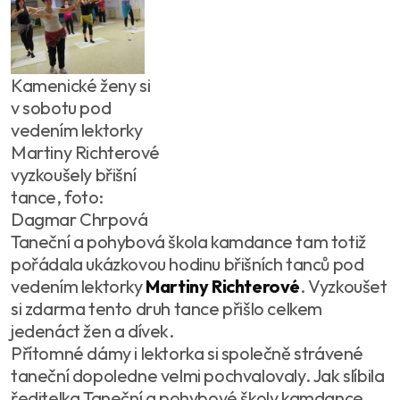
Kamenické ženy si
v sobotu pod
vedením lektorky
Martiny Richterové
vyzkoušely břišní
tance, foto:
Dagmar Chrpová
Taneční a pohybová škola kamdance tam totiž
pořádala ukázkovou hodinu břišních tanců pod
vedením lektorky
Martiny Richterové
. Vyzkoušet
si zdarma tento druh tance přišlo celkem
jedenáct žen a dívek.
Přítomné dámy i lektorka si společně strávené
taneční dopoledne velmi pochvalovaly. Jak slíbila
ředitelka Taneční a pohybové školy kamdance