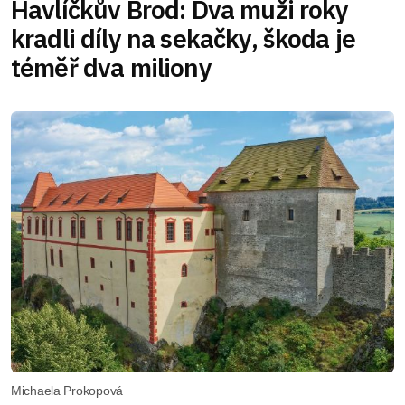
Havlíčkův Brod: Dva muži roky
kradli díly na sekačky, škoda je
téměř dva miliony
Michaela Prokopová