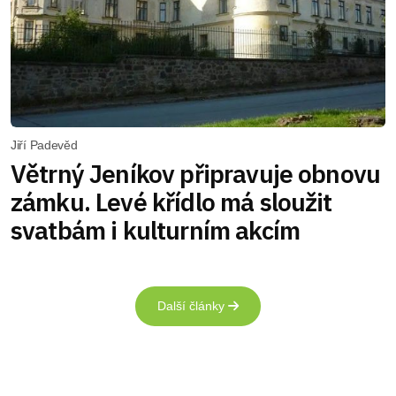
Jiří Padevěd
Větrný Jeníkov připravuje obnovu
zámku. Levé křídlo má sloužit
svatbám i kulturním akcím
Další články