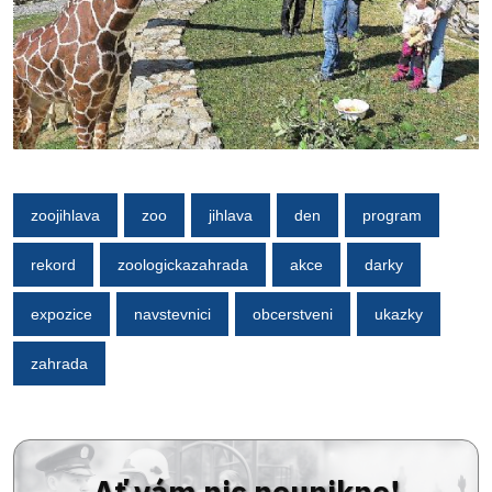
zoojihlava
zoo
jihlava
den
program
rekord
zoologickazahrada
akce
darky
expozice
navstevnici
obcerstveni
ukazky
zahrada
Ať vám nic neunikne!