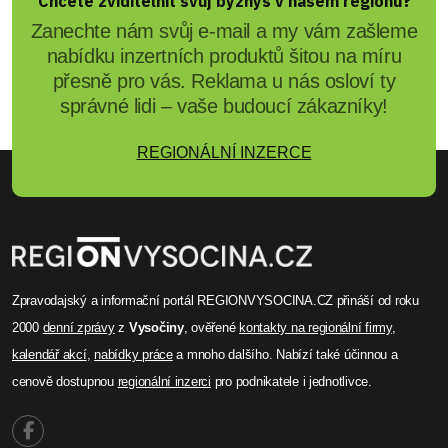
Chcete zviditelnit svůj byznys v našem regionu?
Zanechte nám svůj e-mail a my vám zašleme
nabídku inzertních produktů šitou na míru
přesně pro vás. Reklama u nás osloví ty
správné lidi – vaše budoucí zákazníky!
REGIONÁLNÍ INZERCE
Zpravodajský a informační portál REGIONVYSOCINA.CZ přináší od roku
2000
denní zprávy
z
Vysočiny
, ověřené
kontakty na regionální firmy
,
kalendář akcí
,
nabídky práce
a mnoho dalšího. Nabízí také účinnou a
cenově dostupnou
regionální inzerci
pro podnikatele i jednotlivce.