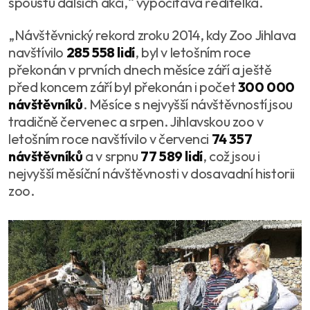
spoustu dalších akcí,“ vypočítává ředitelka.
„Návštěvnický rekord zroku 2014, kdy Zoo Jihlava
navštívilo
285 558 lidí
, byl v letošním roce
překonán v prvních dnech měsíce září a ještě
před koncem září byl překonán i počet
300 000
návštěvníků
. Měsíce s nejvyšší návštěvností jsou
tradičně červenec a srpen. Jihlavskou zoo v
letošním roce navštívilo v červenci
74 357
návštěvníků
a v srpnu
77 589 lidí
, což jsou i
nejvyšší měsíční návštěvnosti v dosavadní historii
zoo.