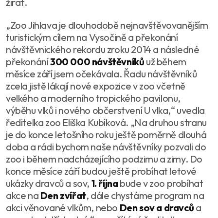
žiraf.
„Zoo Jihlava je dlouhodobě nejnavštěvovanějším
turistickým cílem na Vysočině a překonání
návštěvnického rekordu zroku 2014 a následné
překonání
300 000 návštěvníků
už během
měsíce září jsem očekávala. Řadu návštěvníků
zcela jistě lákají nové expozice v zoo včetně
velkého a moderního tropického pavilonu,
výběhu vlků i nového občerstvení U vlka,“ uvedla
ředitelka zoo Eliška Kubíková. „Na druhou stranu
je do konce letošního roku ještě poměrně dlouhá
doba a rádi bychom naše návštěvníky pozvali do
zoo i během nadcházejícího podzimu a zimy. Do
konce měsíce září budou ještě probíhat letové
ukázky dravců a sov,
1. října
bude v zoo probíhat
akce na
Den zvířat
, dále chystáme program na
akci věnované vlkům, nebo
Den sov a dravců
a