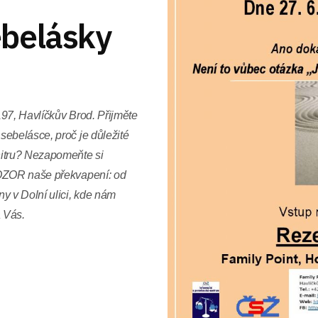
ebelásky
97, Havlíčkův Brod. Přijměte
sebelásce, proč je důležité
nitru? Nezapomeňte si
POZOR naše překvapení: od
y v Dolní ulici, kde nám
 Vás.