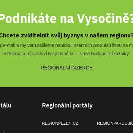
Podnikáte na Vysočině
Chcete zviditelnit svůj byznys v našem regionu
 e-mail a my vám zašleme nabídku inzertních produktů šitou na mí
Reklama u nás osloví ty správné lidi – vaše budoucí zákazníky!
REGIONÁLNÍ INZERCE
tálu
Regionální portály
REGIONPLZEN.CZ
REGIONPARDUBI