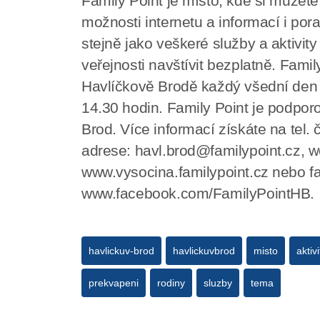
Family Point je místo, kde si můžete 
možnosti internetu a informací i por
stejně jako veškeré služby a aktivit
veřejnosti navštívit bezplatně. Family
Havlíčkově Brodě každý všední den 
14.30 hodin. Family Point je podpo
Brod. Více informací získáte na tel.
adrese: havl.brod@familypoint.cz, 
www.vysocina.familypoint.cz nebo f
www.facebook.com/FamilyPointHB.
havlickuv-brod
havlickuvbrod
misto
aktivi
prekvapeni
rodiny
sluzby
tema