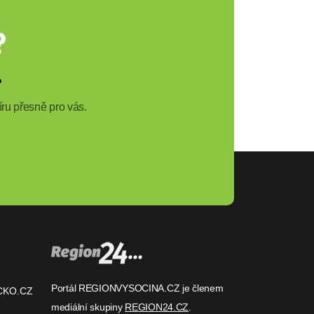
?
?
ru přesně pro vás.
Portál REGIONVYSOCINA.CZ je členem
CKO.CZ
mediální skupiny
REGION24.CZ
.