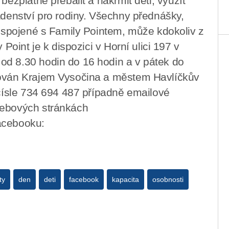
bezplatně přebalit a nakrmit děti, využít
adenství pro rodiny. Všechny přednášky,
y spojené s Family Pointem, může kdokoliv z
 Point je k dispozici v Horní ulici 197 v
od 8.30 hodin do 16 hodin a v pátek do
rován Krajem Vysočina a městem Havlíčkův
 čísle 734 694 487 případně emailové
webových stránkách
acebooku:
ty
den
deti
facebook
kapacita
osobnosti