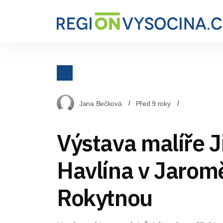
Jana Bečková
Před 9 roky
Výstava malíře J
Havlína v Jarom
Rokytnou