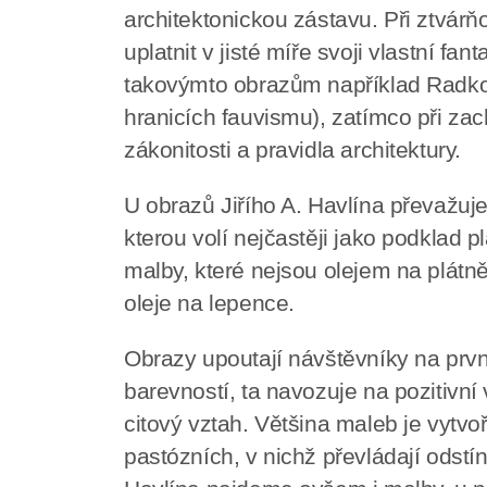
architektonickou zástavu. Při ztvárň
uplatnit v jisté míře svoji vlastní fan
takovýmto obrazům například Radko
hranicích fauvismu), zatímco při za
zákonitosti a pravidla architektury.
U obrazů Jiřího A. Havlína převažuj
kterou volí nejčastěji jako podklad p
malby, které nejsou olejem na plátně
oleje na lepence.
Obrazy upoutají návštěvníky na prvn
barevností, ta navozuje na pozitivní
citový vztah. Většina maleb je vyt
pastózních, v nichž převládají odstí