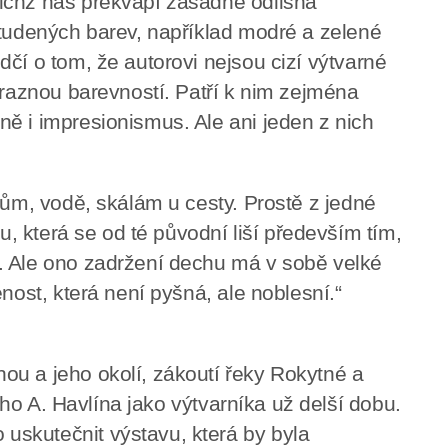
ichž nás překvapí zásadně odlišná
studených barev, například modré a zelené
čí o tom, že autorovi nejsou cizí výtvarné
ýraznou barevností. Patří k nim zejména
ě i impresionismus. Ale ani jeden z nich
mům, vodě, skálám u cesty. Prostě z jedné
ou, která se od té původní liší především tím,
. Ale ono zadržení dechu má v sobě velké
nost, která není pyšná, ale noblesní.“
u a jeho okolí, zákoutí řeky Rokytné a
řího A. Havlína jako výtvarníka už delší dobu.
skutečnit výstavu, která by byla