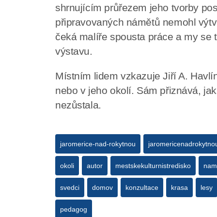
shrnujícím průřezem jeho tvorby posl
připravovaných námětů nemohl výtvar
čeká malíře spousta práce a my se t
výstavu.
Místním lidem vzkazuje Jiří A. Havlín
nebo v jeho okolí. Sám přiznává, jak 
nezůstala.
jaromerice-nad-rokytnou
jaromericenadrokytno
okoli
autor
mestskekulturnistredisko
nam
svedci
domov
konzultace
krasa
lesy
pedagog