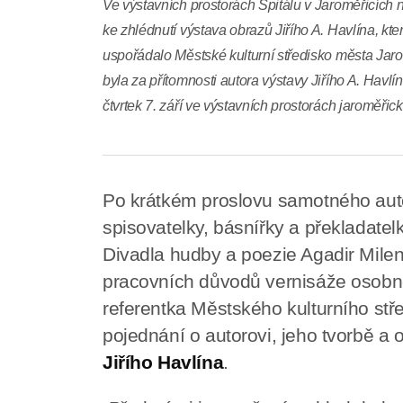
Ve výstavních prostorách Špitálu v Jaroměřicích 
ke zhlédnutí výstava obrazů Jiřího A. Havlína, kt
uspořádalo Městské kulturní středisko města Ja
byla za přítomnosti autora výstavy Jiřího A. Havl
čtvrtek 7. září ve výstavních prostorách jaroměřic
Po krátkém proslovu samotného auto
spisovatelky, básnířky a překladate
Divadla hudby a poezie Agadir Mile
pracovních důvodů vernisáže osobně
referentka Městského kulturního stř
pojednání o autorovi, jeho tvorbě a
Jiřího Havlína
.