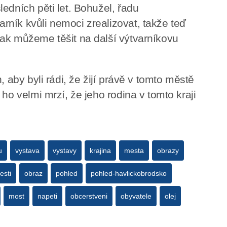
edních pěti let. Bohužel, řadu
ník kvůli nemoci zrealizovat, takže teď
ak můžeme těšit na další výtvarníkovu
, aby byli rádi, že žijí právě v tomto městě
ho velmi mrzí, že jeho rodina v tomto kraji
u
vystava
vystavy
krajina
mesta
obrazy
esti
obraz
pohled
pohled-havlickobrodsko
most
napeti
obcerstveni
obyvatele
olej