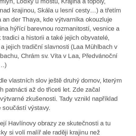
mlýn, Loďky u mostů, Krajina a topoly,
ad krajinou, Skála u lesní cesty…) a třetím
an der Thaya, kde výtvarníka okouzluje
ina hýřící barevnou rozmanitostí, vesnice a
tradici a historii a také jejich obyvatelé,
 a jejich tradiční slavnosti (Laa Mühlbach v
elbachu, Chrám sv. Víta v Laa, Předvánoční
a…)
le vlastních slov ještě druhý domov, kterým
h patnácti až do třiceti let. Zde začal
 výtvarné zkušenosti. Tady vznikl například
 součástí výstavy.
ejí Havlínovy obrazy ze skutečnosti a tu
y si volí malíř ale raději krajinu než