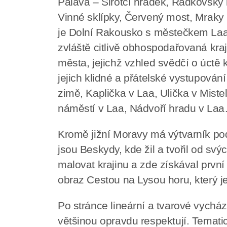
Pálava – Sirotčí hrádek, Radkovský 
Vinné sklípky, Červený most, Mraky n
je Dolní Rakousko s městečkem Laa 
zvláště citlivě obhospodařovaná kraj
města, jejichž vzhled svědčí o úctě k 
jejich klidné a přátelské vystupování
zimě, Kaplička v Laa, Ulička v Mist
náměstí v Laa, Nádvoří hradu v La
Kromě jižní Moravy má výtvarník pod
jsou Beskydy, kde žil a tvořil od svýc
malovat krajinu a zde získával první
obraz Cestou na Lysou horu, který je
Po stránce lineární a tvarové vycház
většinou opravdu respektují. Tematick