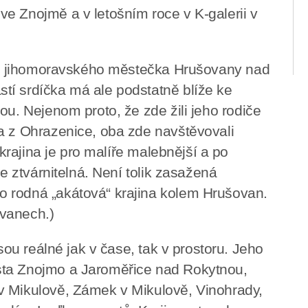
e Znojmě a v letošním roce v K-galerii v
em z jihomoravského městečka Hrušovany nad
tí srdíčka má ale podstatně blíže ke
ou. Nejenom proto, že zde žili jeho rodiče
a z Ohrazenice, oba zde navštěvovali
 krajina je pro malíře malebnější a po
pe ztvárnitelná. Není tolik zasažená
 rodná „akátová“ krajina kolem Hrušovan.
vanech.)
jsou reálné jak v čase, tak v prostoru. Jeho
sta Znojmo a Jaroměřice nad Rokytnou,
v Mikulově, Zámek v Mikulově, Vinohrady,