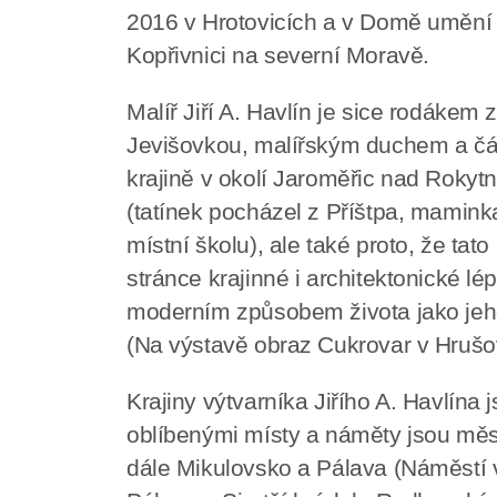
2016 v Hrotovicích a v Domě umění v
Kopřivnici na severní Moravě.
Malíř Jiří A. Havlín je sice rodák
Jevišovkou, malířským duchem a čás
krajině v okolí Jaroměřic nad Rokytn
(tatínek pocházel z Příštpa, mamink
místní školu), ale také proto, že tato
stránce krajinné i architektonické lé
moderním způsobem života jako jeho
(Na výstavě obraz Cukrovar v Hrušo
Krajiny výtvarníka Jiřího A. Havlína 
oblíbenými místy a náměty jsou mě
dále Mikulovsko a Pálava (Náměstí 