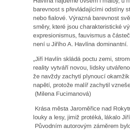
Havlína najdeme ovšem i malby, u n
barevnost s převládajícími odstíny 
nebo fialové. Výrazná barevnost svěd
směry, které jsou charakteristické v
expresionismus, fauvismus a částečn
není u Jiřího A. Havlína dominantní.
„Jiří Havlín skládá poctu zemi, stro
reality vytváří novou, lidsky utvářen
že navždy zachytí plynoucí okamžik
napětí, protože malíř zachytil vzneše
(Milena Fucimanová)
Krása města Jaroměřice nad Rokytno
louky a lesy, jimiž protéká, lákalo Ji
Původním autorovým záměrem bylo u