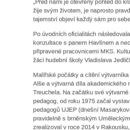
„Před námi je otevřený pohled do kra
žije svým životem, je naprosto pravd
tajemství objeví každý sám pro sebe
Po úvodních oficialitách následovala
konzultace s panem Havlínem a nech
připravené pracovnicemi MKS. Kulturn
žáci hudební školy Vladislava Jedlič
Malířské počátky a cítění výtvarníka
Alše a výtvarná díla akademického 
Treuchela. Na začátku své výtvarné 
pedagog, od roku 1975 začal vystav
pedagogů UJEP (dnešní Masarykova 
pravidelně s brněnským Uměleckým
zrealizoval v roce 2014 v Rakousku,