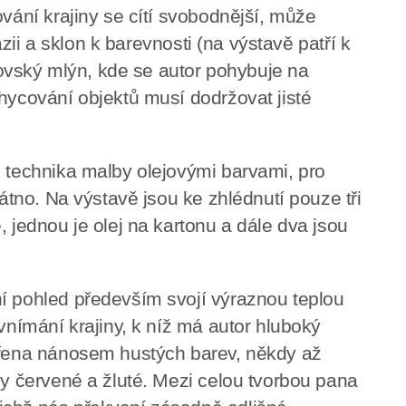
ování krajiny se cítí svobodnější, může
tazii a sklon k barevnosti (na výstavě patří k
vský mlýn, kde se autor pohybuje na
chycování objektů musí dodržovat jisté
e technika malby olejovými barvami, pro
látno. Na výstavě jsou ke zhlédnutí pouze tři
, jednou je olej na kartonu a dále dva jsou
í pohled především svojí výraznou teplou
 vnímání krajiny, k níž má autor hluboký
vořena nánosem hustých barev, někdy až
ny červené a žluté. Mezi celou tvorbou pana