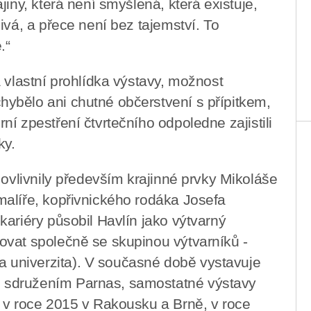
jiny, která není smyšlená, která existuje,
ivá, a přece není bez tajemství. To
.“
 vlastní prohlídka výstavy, možnost
ybělo ani chutné občerstvení s přípitkem,
í zpestření čtvrtečního odpoledne zajistili
ky.
 ovlivnily především krajinné prvky Mikoláše
malíře, kopřivnického rodáka Josefa
kariéry působil Havlín jako výtvarný
ovat společně se skupinou výtvarníků -
univerzita). V současné době vystavuje
 sdružením Parnas, samostatné výstavy
 v roce 2015 v Rakousku a Brně, v roce