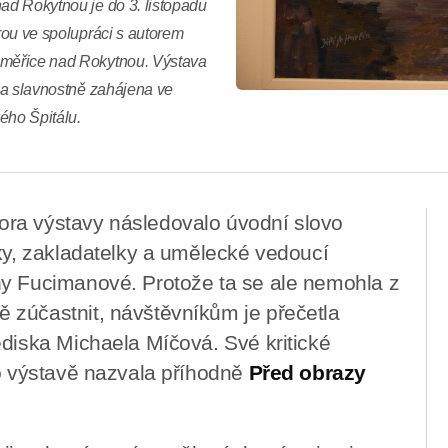
nad Rokytnou je do 3. listopadu
erou ve spolupráci s autorem
roměřice nad Rokytnou. Výstava
ína slavnostně zahájena ve
kého Špitálu.
ra výstavy následovalo úvodní slovo
lky, zakladatelky a umělecké vedoucí
ny Fucimanové. Protože ta se ale nemohla z
 zúčastnit, návštěvníkům je přečetla
ediska Michaela Míčová. Své kritické
 o výstavě nazvala příhodně
Před obrazy