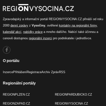
Zpravodajský a informační portál REGIONVYSOCINA.CZ přináší od roku
2000
denní zprávy
z
Vysočiny
, ověřené
kontakty na regionální firmy
,
kalendář akcí
,
nabídky práce
a mnoho dalšího. Nabízí také účinnou a
cenově dostupnou
regionální inzerci
pro podnikatele i jednotlivce.
O portálu
Inzerce
Přihlášení
Registrace
Archiv Zpráv
RSS
Regionální portály
REGIONPLZEN.CZ
REGIONPARDUBICKO.CZ
REGIONZAPAD.CZ
REGIONVYSOCINA.CZ