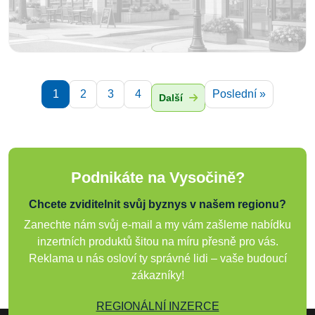
1
2
3
4
Poslední »
Další
Podnikáte na Vysočině?
Chcete zviditelnit svůj byznys v našem regionu?
Zanechte nám svůj e-mail a my vám zašleme nabídku
inzertních produktů šitou na míru přesně pro vás.
Reklama u nás osloví ty správné lidi – vaše budoucí
zákazníky!
REGIONÁLNÍ INZERCE