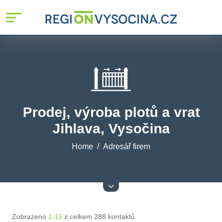
Prodej, výroba plotů a vrat
Jihlava, Vysočina
Home
Adresář firem
Zobrazeno
1-15
z celkem 288 kontaktů