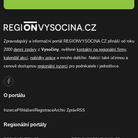
Zpravodajský a informační portál REGIONVYSOCINA.CZ přináší od roku
2000
denní zprávy
z
Vysočiny
, ověřené
kontakty na regionální firmy
,
kalendář akcí
,
nabídky práce
a mnoho dalšího. Nabízí také účinnou a
cenově dostupnou
regionální inzerci
pro podnikatele i jednotlivce.
O portálu
Inzerce
Přihlášení
Registrace
Archiv Zpráv
RSS
Regionální portály