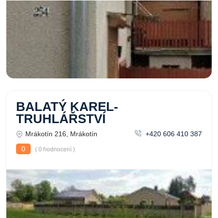
BALATÝ KAREL-
TRUHLÁŘSTVÍ
Mrákotín 216, Mrákotín
+420 606 410 387
0
( 0 hodnocení )