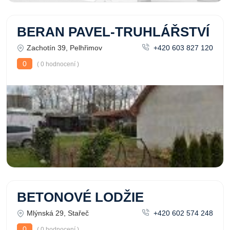
BERAN PAVEL-TRUHLÁŘSTVÍ
Zachotín 39, Pelhřimov
+420 603 827 120
0
( 0 hodnocení )
BETONOVÉ LODŽIE
Mlýnská 29, Stařeč
+420 602 574 248
0
( 0 hodnocení )