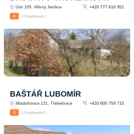
Ústí 105, Větrný Jeníkov
+420 777 616 951
0
( 0 hodnocení )
BAŠTÁŘ LUBOMÍR
Mladoňovice 131, Třebelovice
+420 605 759 715
0
( 0 hodnocení )