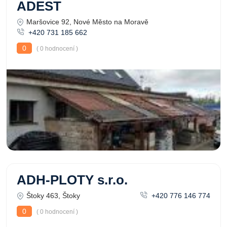
ADEST
Maršovice 92, Nové Město na Moravě
+420 731 185 662
0
( 0 hodnocení )
ADH-PLOTY s.r.o.
Štoky 463, Štoky
+420 776 146 774
0
( 0 hodnocení )