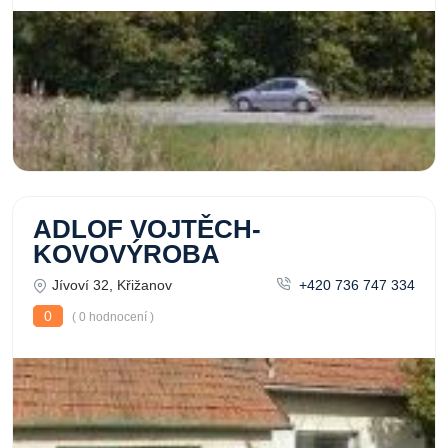
ADLOF VOJTĚCH-
KOVOVÝROBA
Jívoví 32, Křižanov
+420 736 747 334
0
( 0 hodnocení )