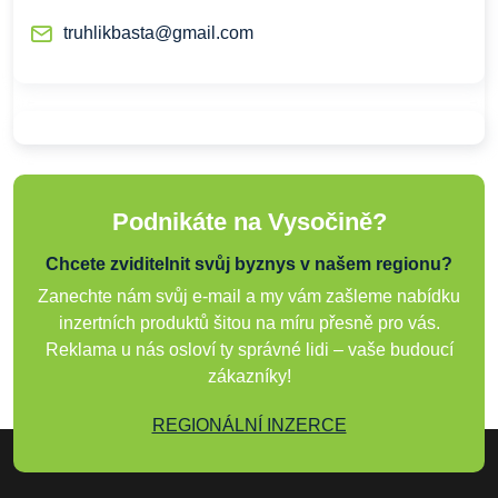
truhlikbasta@gmail.com
Podnikáte na Vysočině?
Chcete zviditelnit svůj byznys v našem regionu?
Zanechte nám svůj e-mail a my vám zašleme nabídku
inzertních produktů šitou na míru přesně pro vás.
Reklama u nás osloví ty správné lidi – vaše budoucí
zákazníky!
REGIONÁLNÍ INZERCE