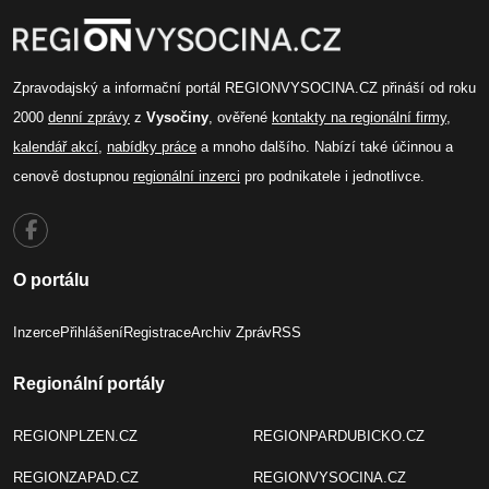
Zpravodajský a informační portál REGIONVYSOCINA.CZ přináší od roku
2000
denní zprávy
z
Vysočiny
, ověřené
kontakty na regionální firmy
,
kalendář akcí
,
nabídky práce
a mnoho dalšího. Nabízí také účinnou a
cenově dostupnou
regionální inzerci
pro podnikatele i jednotlivce.
O portálu
Inzerce
Přihlášení
Registrace
Archiv Zpráv
RSS
Regionální portály
REGIONPLZEN.CZ
REGIONPARDUBICKO.CZ
REGIONZAPAD.CZ
REGIONVYSOCINA.CZ