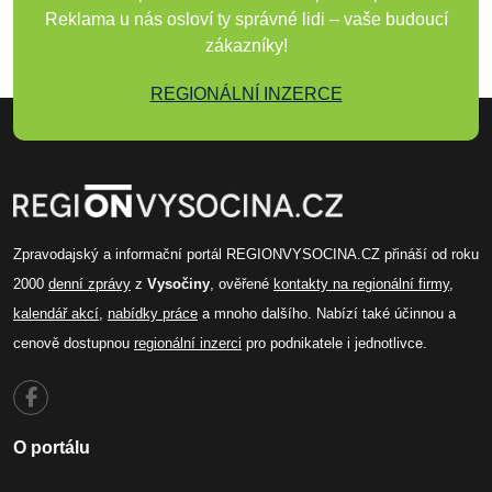
Reklama u nás osloví ty správné lidi – vaše budoucí
zákazníky!
REGIONÁLNÍ INZERCE
Zpravodajský a informační portál REGIONVYSOCINA.CZ přináší od roku
2000
denní zprávy
z
Vysočiny
, ověřené
kontakty na regionální firmy
,
kalendář akcí
,
nabídky práce
a mnoho dalšího. Nabízí také účinnou a
cenově dostupnou
regionální inzerci
pro podnikatele i jednotlivce.
O portálu