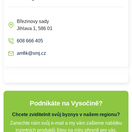
Březinovy sady
Jihlava 1, 586 01
608 666 405
amfik@smj.cz
Podnikáte na Vysočině?
Chcete zviditelnit svůj byznys v našem regionu?
Zanechte nám svůj e-mail a my vám zašleme nabídku
inzertních produktů šitou na míru přesně pro vás.