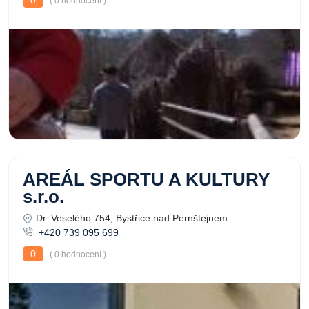
0
( 0 hodnocení )
AREÁL SPORTU A KULTURY
s.r.o.
Dr. Veselého 754, Bystřice nad Pernštejnem
+420 739 095 699
0
( 0 hodnocení )