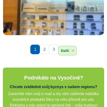
1
2
3
Další
Podnikáte na Vysočině?
Chcete zviditelnit svůj byznys v našem regionu?
Zanechte nám svůj e-mail a my vám zašleme nabídku
inzertních produktů šitou na míru přesně pro vás.
Reklama u nás osloví ty správné lidi – vaše budoucí