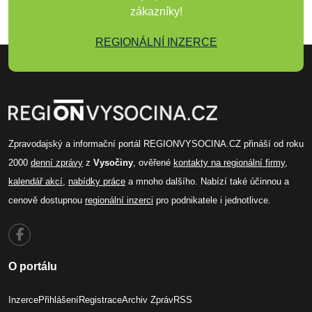
zákazníky!
REGIONÁLNÍ INZERCE
Zpravodajský a informační portál REGIONVYSOCINA.CZ přináší od roku
2000
denní zprávy
z
Vysočiny
, ověřené
kontakty na regionální firmy
,
kalendář akcí
,
nabídky práce
a mnoho dalšího. Nabízí také účinnou a
cenově dostupnou
regionální inzerci
pro podnikatele i jednotlivce.
O portálu
Inzerce
Přihlášení
Registrace
Archiv Zpráv
RSS