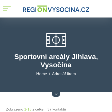
Sportovní areály Jihlava,
Vysočina
Home
Adresář firem
Zobrazeno
1-15
z celkem 37 kontaktů