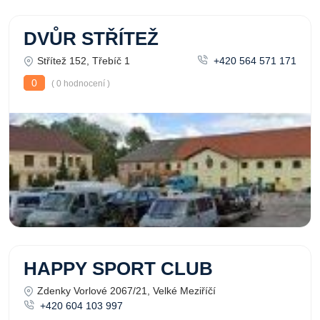
DVŮR STŘÍTEŽ
Střítež 152, Třebíč 1
+420 564 571 171
0
( 0 hodnocení )
HAPPY SPORT CLUB
Zdenky Vorlové 2067/21, Velké Meziříčí
+420 604 103 997