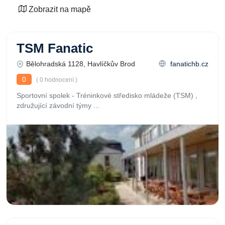
Zobrazit na mapě
TSM Fanatic
Bělohradská 1128, Havlíčkův Brod
fanatichb.cz
0
( 0 hodnocení )
Sportovní spolek - Tréninkové středisko mládeže (TSM) ,
združující závodní týmy ...