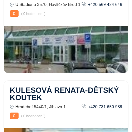
U Stadionu 3570, Havlíčkův Brod 1
+420 569 424 646
0
( 0 hodnocení )
KULESOVÁ RENATA-DĚTSKÝ
KOUTEK
Hradební 5440/1, Jihlava 1
+420 731 650 989
0
( 0 hodnocení )