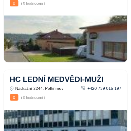
0
( 0 hodnocení )
HC LEDNÍ MEDVĚDI-MUŽI
Nádražní 2244, Pelhřimov
+420 739 015 197
0
( 0 hodnocení )