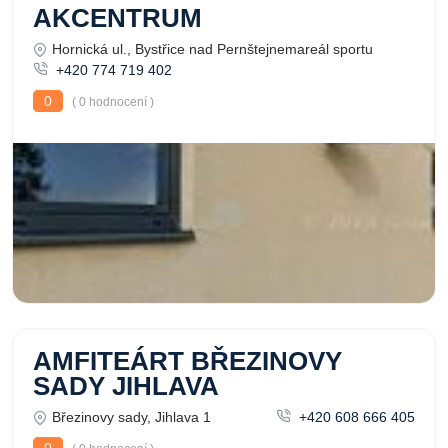
AKCENTRUM
Hornická ul., Bystřice nad Pernštejnemareál sportu
+420 774 719 402
0
( 0 hodnocení )
AMFITEÁRT BŘEZINOVY
SADY JIHLAVA
Březinovy sady, Jihlava 1
+420 608 666 405