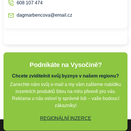
608 107 474
dagmarbencova@email.cz
Podnikáte na Vysočině?
Chcete zviditelnit svůj byznys v našem regionu?
Zanechte nám svůj e-mail a my vám zašleme nabídku
inzertních produktů šitou na míru přesně pro vás.
Reklama u nás osloví ty správné lidi – vaše budoucí
zákazníky!
REGIONÁLNÍ INZERCE