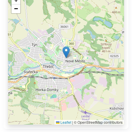
−
Leaflet
|
© OpenStreetMap contributors