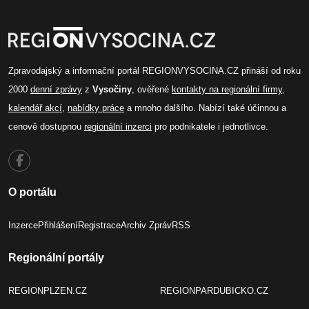
Zpravodajský a informační portál REGIONVYSOCINA.CZ přináší od roku
2000
denní zprávy
z
Vysočiny
, ověřené
kontakty na regionální firmy
,
kalendář akcí
,
nabídky práce
a mnoho dalšího. Nabízí také účinnou a
cenově dostupnou
regionální inzerci
pro podnikatele i jednotlivce.
O portálu
Inzerce
Přihlášení
Registrace
Archiv Zpráv
RSS
Regionální portály
REGIONPLZEN.CZ
REGIONPARDUBICKO.CZ