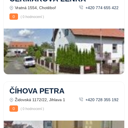
Vratná 1554, Chotěboř
+420 774 655 422
0
( 0 hodnocení )
ČÍHOVA PETRA
Židovská 1172/22, Jihlava 1
+420 728 355 192
0
( 0 hodnocení )