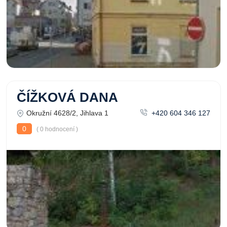
ČÍŽKOVÁ DANA
Okružní 4628/2, Jihlava 1
+420 604 346 127
0
( 0 hodnocení )