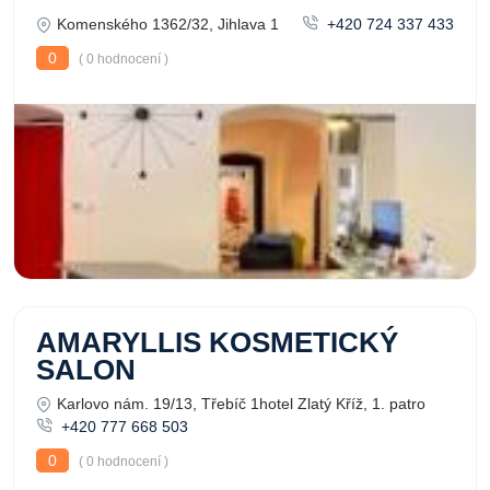
Komenského 1362/32, Jihlava 1
+420 724 337 433
0
( 0 hodnocení )
AMARYLLIS KOSMETICKÝ
SALON
Karlovo nám. 19/13, Třebíč 1hotel Zlatý Kříž, 1. patro
+420 777 668 503
0
( 0 hodnocení )