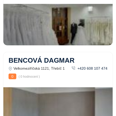
BENCOVÁ DAGMAR
Velkomeziříčská 1121, Třebíč 1
+420 608 107 474
0
( 0 hodnocení )