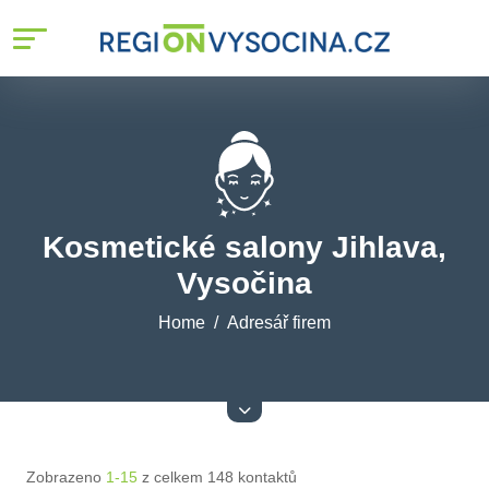
Kosmetické salony Jihlava,
Vysočina
Home
Adresář firem
Zobrazeno
1-15
z celkem 148 kontaktů