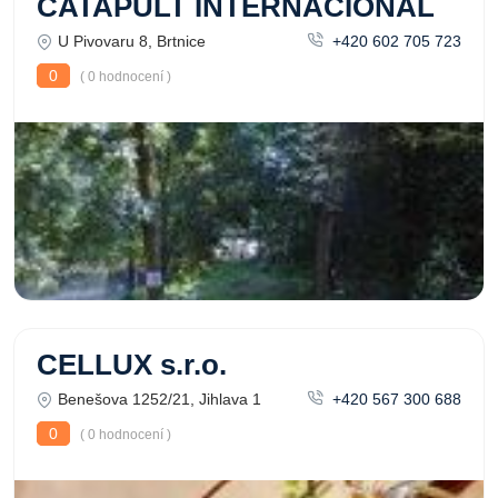
CATAPULT INTERNACIONÁL
U Pivovaru 8, Brtnice
+420 602 705 723
0
( 0 hodnocení )
CELLUX s.r.o.
Benešova 1252/21, Jihlava 1
+420 567 300 688
0
( 0 hodnocení )