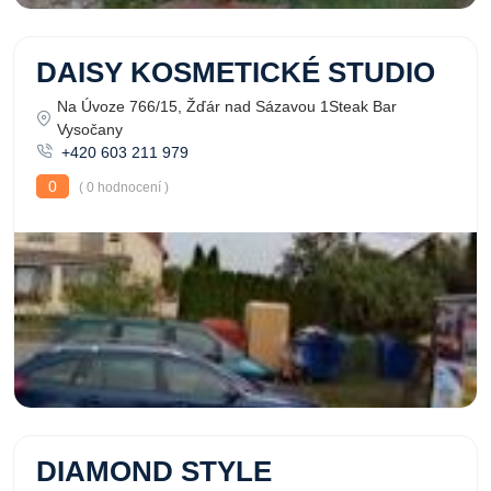
DAISY KOSMETICKÉ STUDIO
Na Úvoze 766/15, Žďár nad Sázavou 1Steak Bar
Vysočany
+420 603 211 979
0
( 0 hodnocení )
DIAMOND STYLE