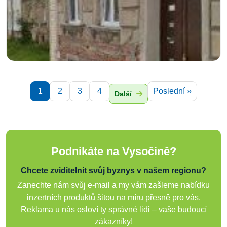
1
2
3
4
Poslední »
Další
Podnikáte na Vysočině?
Chcete zviditelnit svůj byznys v našem regionu?
Zanechte nám svůj e-mail a my vám zašleme nabídku
inzertních produktů šitou na míru přesně pro vás.
Reklama u nás osloví ty správné lidi – vaše budoucí
zákazníky!