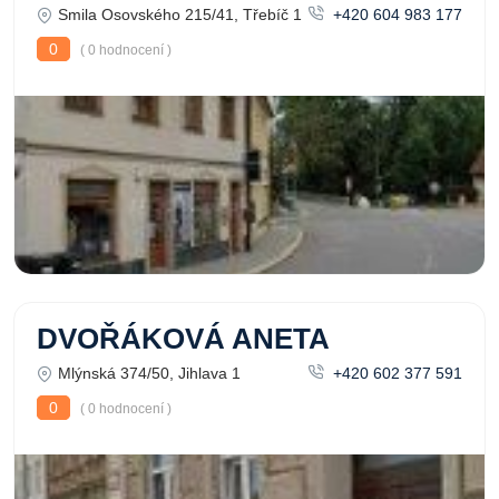
Smila Osovského 215/41, Třebíč 1
+420 604 983 177
0
( 0 hodnocení )
DVOŘÁKOVÁ ANETA
Mlýnská 374/50, Jihlava 1
+420 602 377 591
0
( 0 hodnocení )