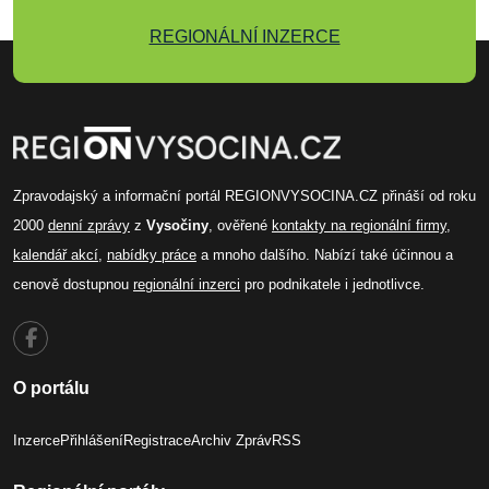
REGIONÁLNÍ INZERCE
Zpravodajský a informační portál REGIONVYSOCINA.CZ přináší od roku
2000
denní zprávy
z
Vysočiny
, ověřené
kontakty na regionální firmy
,
kalendář akcí
,
nabídky práce
a mnoho dalšího. Nabízí také účinnou a
cenově dostupnou
regionální inzerci
pro podnikatele i jednotlivce.
O portálu
Inzerce
Přihlášení
Registrace
Archiv Zpráv
RSS