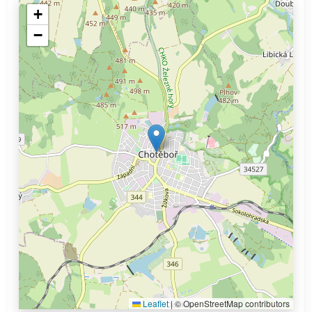
+
−
Leaflet
|
© OpenStreetMap contributors