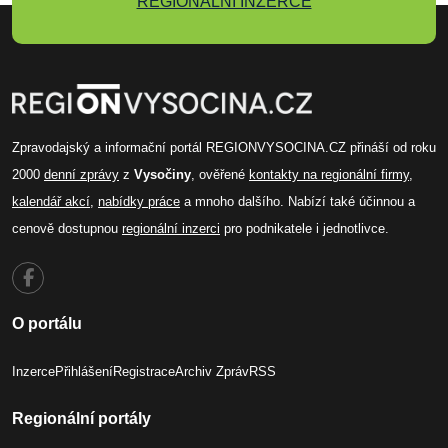
REGIONÁLNÍ INZERCE
Zpravodajský a informační portál REGIONVYSOCINA.CZ přináší od roku
2000
denní zprávy
z
Vysočiny
, ověřené
kontakty na regionální firmy
,
kalendář akcí
,
nabídky práce
a mnoho dalšího. Nabízí také účinnou a
cenově dostupnou
regionální inzerci
pro podnikatele i jednotlivce.
O portálu
Inzerce
Přihlášení
Registrace
Archiv Zpráv
RSS
Regionální portály