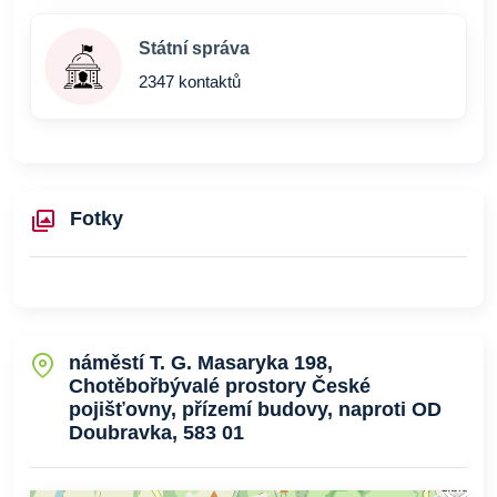
Státní správa
2347 kontaktů
Fotky
náměstí T. G. Masaryka 198,
Chotěbořbývalé prostory České
pojišťovny, přízemí budovy, naproti OD
Doubravka, 583 01