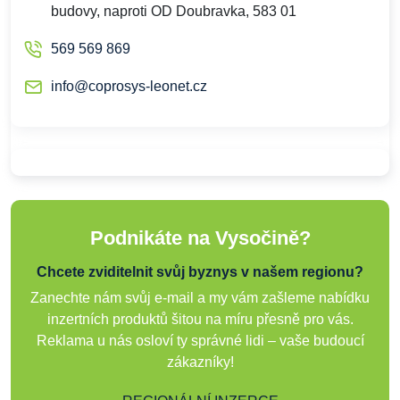
budovy, naproti OD Doubravka, 583 01
569 569 869
info@coprosys-leonet.cz
Podnikáte na Vysočině?
Chcete zviditelnit svůj byznys v našem regionu?
Zanechte nám svůj e-mail a my vám zašleme nabídku
inzertních produktů šitou na míru přesně pro vás.
Reklama u nás osloví ty správné lidi – vaše budoucí
zákazníky!