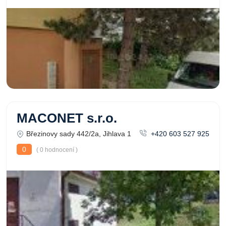
MACONET s.r.o.
Březinovy sady 442/2a, Jihlava 1
+420 603 527 925
0
( 0 hodnocení )