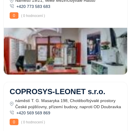
Náměstí 19/21, Velké Meziříčíbývalé Hasso
+420 773 583 683
0
( 0 hodnocení )
COPROSYS-LEONET s.r.o.
náměstí T. G. Masaryka 198, Chotěbořbývalé prostory
České pojišťovny, přízemí budovy, naproti OD Doubravka
+420 569 569 869
0
( 0 hodnocení )