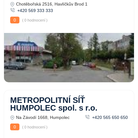
Chotěbořská 2516, Havlíčkův Brod 1
+420 569 333 333
0
( 0 hodnocení )
METROPOLITNÍ SÍŤ
HUMPOLEC spol. s r.o.
Na Závodí 1668, Humpolec
+420 565 650 650
0
( 0 hodnocení )