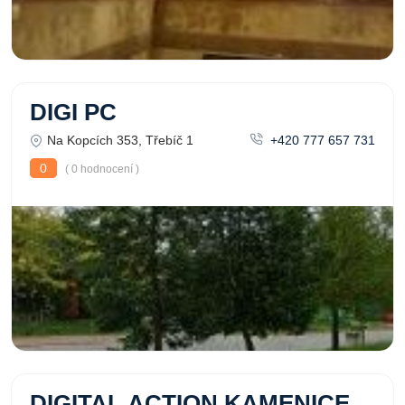
DIGI PC
Na Kopcích 353, Třebíč 1
+420 777 657 731
0
( 0 hodnocení )
DIGITAL ACTION KAMENICE