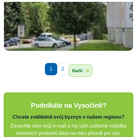
1
2
Další
Podnikáte na Vysočině?
Chcete zviditelnit svůj byznys v našem regionu?
Zanechte nám svůj e-mail a my vám zašleme nabídku
inzertních produktů šitou na míru přesně pro vás.