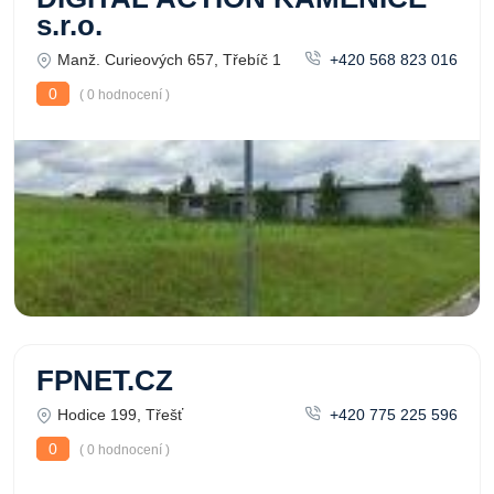
s.r.o.
Manž. Curieových 657, Třebíč 1
+420 568 823 016
0
( 0 hodnocení )
FPNET.CZ
Hodice 199, Třešť
+420 775 225 596
0
( 0 hodnocení )