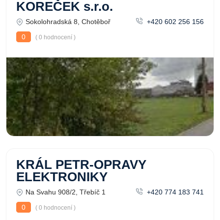
KOREČEK s.r.o.
Sokolohradská 8, Chotěboř
+420 602 256 156
0
( 0 hodnocení )
KRÁL PETR-OPRAVY
ELEKTRONIKY
Na Svahu 908/2, Třebíč 1
+420 774 183 741
0
( 0 hodnocení )