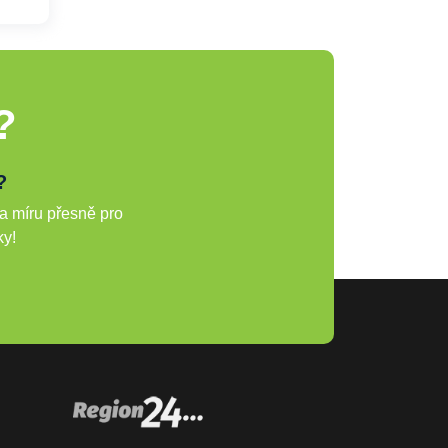
?
?
a míru přesně pro
ky!