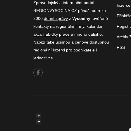
Zpravodajský a informační portál
Inzerce
REGIONVYSOCINA.CZ přináší od roku
Přihláš
2000
denní zprávy
z
Vysočiny
, ověřené
kontakty na regionální firmy
,
kalendář
Registr
akcí
,
nabídky práce
a mnoho dalšího.
Archiv 
Nabízí také účinnou a cenově dostupnou
RSS
regionální inzerci
pro podnikatele i
jednotlivce.
+
−