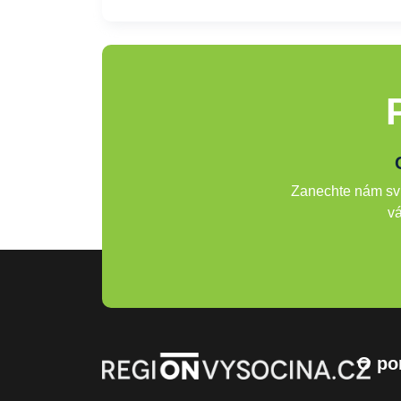
Zanechte nám svů
vá
O po