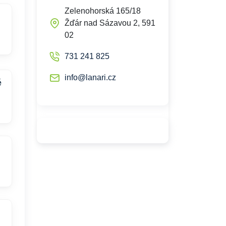
Zelenohorská 165/18
Žďár nad Sázavou 2, 591
02
731 241 825
info@lanari.cz
é