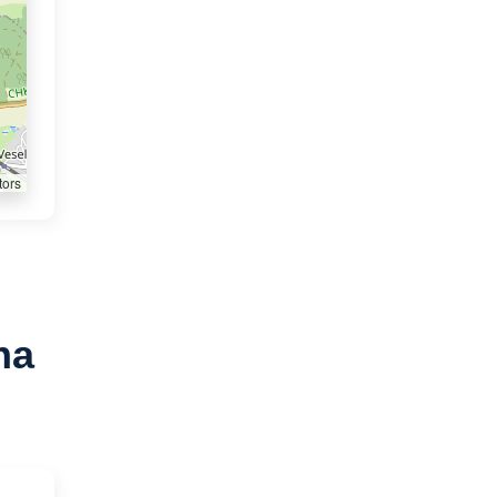
tors
na