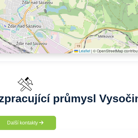
Leaflet
|
© OpenStreetMap contribu
zpracující průmysl Vysoči
Další kontakty