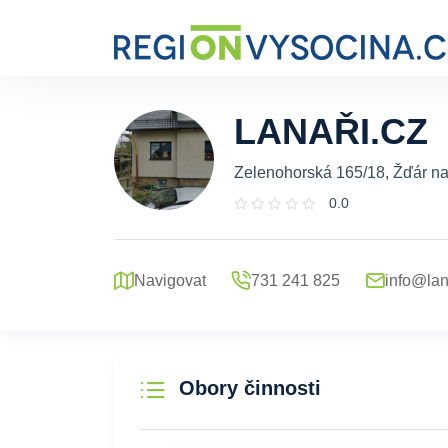
LANAŘI.CZ
Zelenohorská 165/18, Žďár n
0.0
Navigovat
731 241 825
info@lan
Obory činnosti