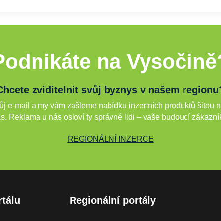
Podnikáte na Vysočině
Chcete zviditelnit svůj byznys v našem regionu
j e-mail a my vám zašleme nabídku inzertních produktů šitou n
s. Reklama u nás osloví ty správné lidi – vaše budoucí zákazní
REGIONÁLNÍ INZERCE
rtálu
Regionální portály