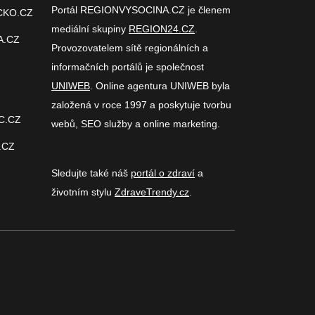
Portál REGIONVYSOCINA.CZ je členem
CKO.CZ
mediální skupiny
REGION24.CZ
.
A.CZ
Provozovatelem sítě regionálních a
informačních portálů je společnost
UNIWEB
. Online agentura UNIWEB byla
založená v roce 1997 a poskytuje tvorbu
C.CZ
webů, SEO služby a online marketing.
.CZ
Sledujte také náš
portál o zdraví
a
životním stylu
ZdraveTrendy.cz
.