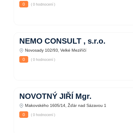
0
( 0 hodnocení )
NEMO CONSULT , s.r.o.
Novosady 102/93, Velké Meziříčí
0
( 0 hodnocení )
NOVOTNÝ JIŘÍ Mgr.
Makovského 1605/14, Žďár nad Sázavou 1
0
( 0 hodnocení )