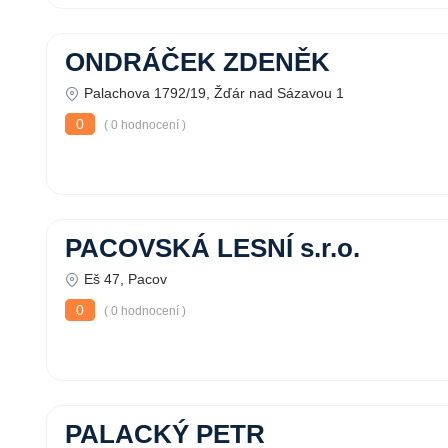
ONDRÁČEK ZDENĚK
Palachova 1792/19, Žďár nad Sázavou 1
0
( 0 hodnocení )
PACOVSKÁ LESNÍ s.r.o.
Eš 47, Pacov
0
( 0 hodnocení )
PALACKÝ PETR