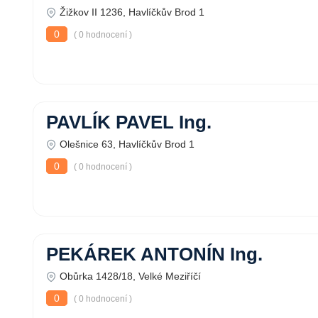
Žižkov II 1236, Havlíčkův Brod 1
0
( 0 hodnocení )
PAVLÍK PAVEL Ing.
Olešnice 63, Havlíčkův Brod 1
0
( 0 hodnocení )
PEKÁREK ANTONÍN Ing.
Obůrka 1428/18, Velké Meziříčí
0
( 0 hodnocení )