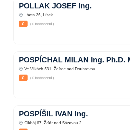
POLLAK JOSEF Ing.
Lhota 26, Lísek
0
( 0 hodnocení )
POSPÍCHAL MILAN Ing. Ph.D.
Ve Vilkách 531, Ždírec nad Doubravou
0
( 0 hodnocení )
POSPÍŠIL IVAN Ing.
Cikháj 67, Žďár nad Sázavou 2