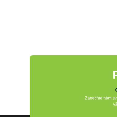
Zanechte nám svů
vá