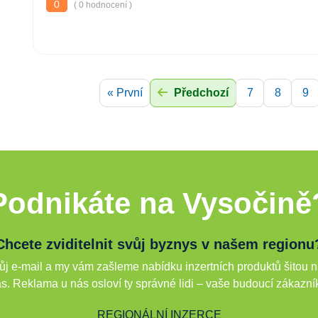
0
( 0 hodnocení )
« První
Předchozí
7
8
9
Podnikáte na Vysočině
Chcete zviditelnit svůj byznys v našem regionu
j e-mail a my vám zašleme nabídku inzertních produktů šitou n
s. Reklama u nás osloví ty správné lidi – vaše budoucí zákazní
REGIONÁLNÍ INZERCE