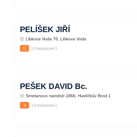
PELÍŠEK JIŘÍ
Libkova Voda 78, Libkova Voda
0
( 0 hodnocení )
PEŠEK DAVID Bc.
Smetanovo náměstí 1866, Havlíčkův Brod 1
0
( 0 hodnocení )