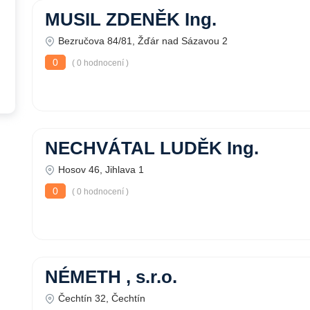
MUSIL ZDENĚK Ing.
Bezručova 84/81, Žďár nad Sázavou 2
0
( 0 hodnocení )
NECHVÁTAL LUDĚK Ing.
Hosov 46, Jihlava 1
0
( 0 hodnocení )
NÉMETH , s.r.o.
Čechtín 32, Čechtín