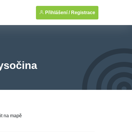
Přihlášení /
Registrace
Vysočina
it na mapě