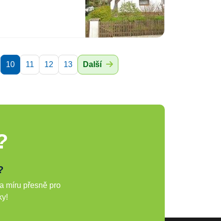
10
11
12
13
Další
?
?
a míru přesně pro
ky!