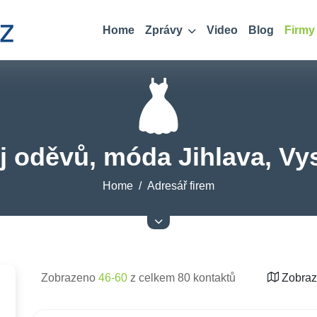
Home
Zprávy
Video
Blog
Firmy
j oděvů, móda Jihlava, Vy
Home
Adresář firem
Zobrazeno
46-60
z celkem 80 kontaktů
Zobraz