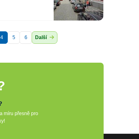
4
5
6
Další
?
?
a míru přesně pro
ky!