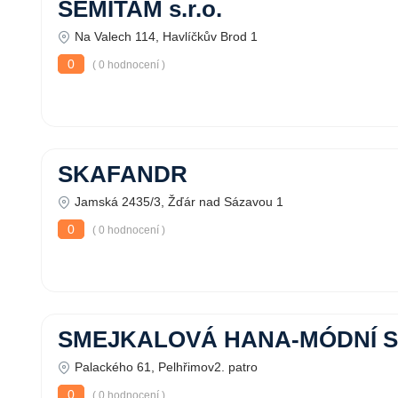
SEMITAM s.r.o.
Na Valech 114, Havlíčkův Brod 1
0
( 0 hodnocení )
SKAFANDR
Jamská 2435/3, Žďár nad Sázavou 1
0
( 0 hodnocení )
SMEJKALOVÁ HANA-MÓDNÍ 
Palackého 61, Pelhřimov2. patro
0
( 0 hodnocení )