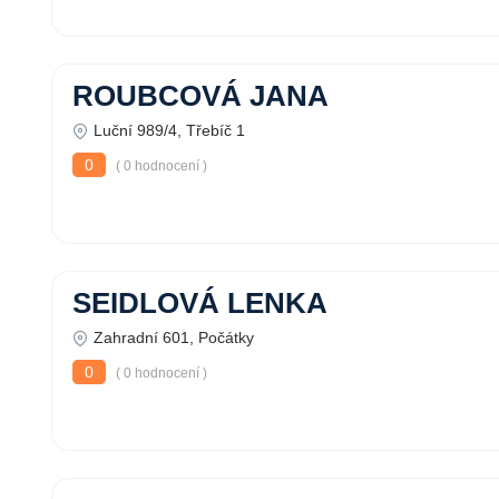
ROUBCOVÁ JANA
Luční 989/4, Třebíč 1
0
( 0 hodnocení )
SEIDLOVÁ LENKA
Zahradní 601, Počátky
0
( 0 hodnocení )