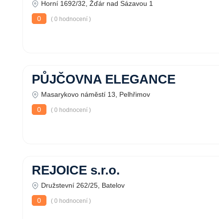
Horní 1692/32, Žďár nad Sázavou 1
0
( 0 hodnocení )
PŮJČOVNA ELEGANCE
Masarykovo náměstí 13, Pelhřimov
0
( 0 hodnocení )
REJOICE s.r.o.
Družstevní 262/25, Batelov
0
( 0 hodnocení )