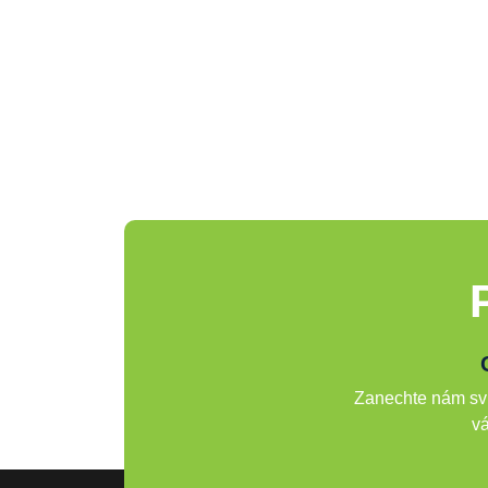
Zanechte nám svů
vá