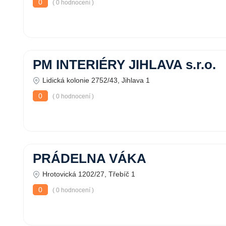
0
( 0 hodnocení )
PM INTERIÉRY JIHLAVA s.r.o.
Lidická kolonie 2752/43, Jihlava 1
0
( 0 hodnocení )
PRÁDELNA VÁKA
Hrotovická 1202/27, Třebíč 1
0
( 0 hodnocení )