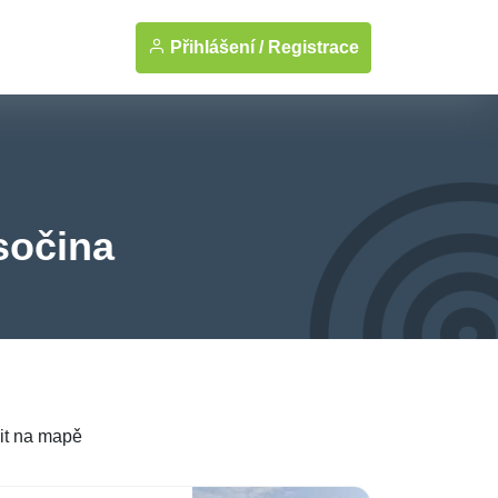
Přihlášení /
Registrace
sočina
it na mapě