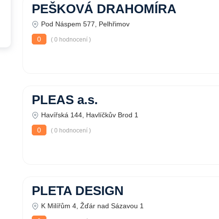
PEŠKOVÁ DRAHOMÍRA
Pod Náspem 577, Pelhřimov
0
( 0 hodnocení )
PLEAS a.s.
Havířská 144, Havlíčkův Brod 1
0
( 0 hodnocení )
PLETA DESIGN
K Milířům 4, Žďár nad Sázavou 1