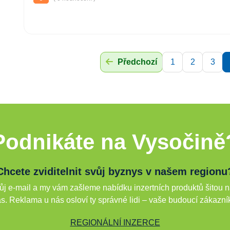
Předchozí
1
2
3
Podnikáte na Vysočině
Chcete zviditelnit svůj byznys v našem regionu
j e-mail a my vám zašleme nabídku inzertních produktů šitou n
s. Reklama u nás osloví ty správné lidi – vaše budoucí zákazní
REGIONÁLNÍ INZERCE