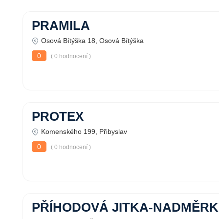
PRAMILA
Osová Bítýška 18, Osová Bítýška
0
( 0 hodnocení )
PROTEX
Komenského 199, Přibyslav
0
( 0 hodnocení )
PŘÍHODOVÁ JITKA-NADMĚRK