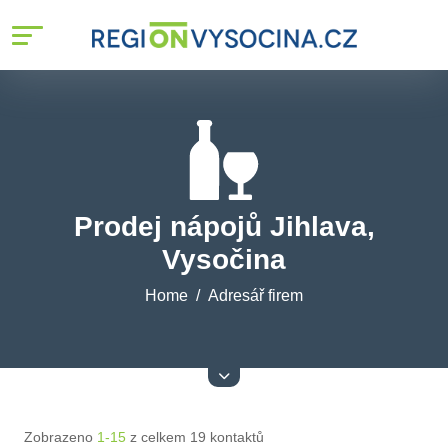
Prodej nápojů Jihlava,
Vysočina
Home
Adresář firem
Zobrazeno
1-15
z celkem 19 kontaktů