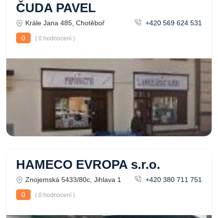
ČUDA PAVEL
Krále Jana 485, Chotěboř
+420 569 624 531
0
( 0 hodnocení )
HAMECO EVROPA s.r.o.
Znojemská 5433/80c, Jihlava 1
+420 380 711 751
0
( 0 hodnocení )