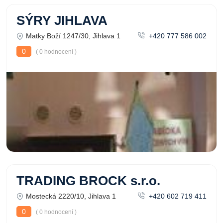
SÝRY JIHLAVA
Matky Boží 1247/30, Jihlava 1
+420 777 586 002
0
( 0 hodnocení )
TRADING BROCK s.r.o.
Mostecká 2220/10, Jihlava 1
+420 602 719 411
0
( 0 hodnocení )