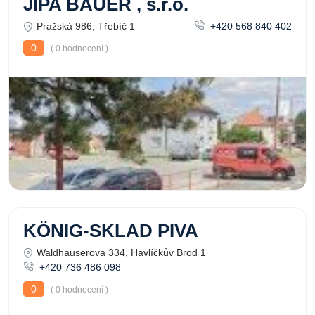
JIPA BAUER , s.r.o.
Pražská 986, Třebíč 1
+420 568 840 402
0
( 0 hodnocení )
KÖNIG-SKLAD PIVA
Waldhauserova 334, Havlíčkův Brod 1
+420 736 486 098
0
( 0 hodnocení )