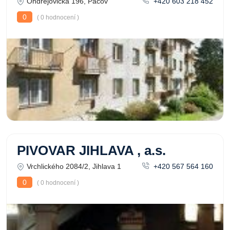
Ondřejovická 196, Pacov
+420 603 218 452
0
( 0 hodnocení )
PIVOVAR JIHLAVA , a.s.
Vrchlického 2084/2, Jihlava 1
+420 567 564 160
0
( 0 hodnocení )