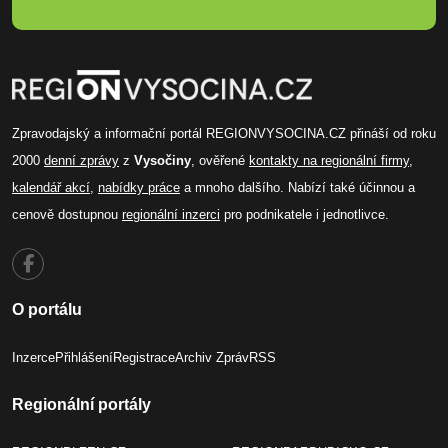
Zpravodajský a informační portál REGIONVYSOCINA.CZ přináší od roku
2000
denní zprávy
z
Vysočiny
, ověřené
kontakty na regionální firmy
,
kalendář akcí
,
nabídky práce
a mnoho dalšího. Nabízí také účinnou a
cenově dostupnou
regionální inzerci
pro podnikatele i jednotlivce.
O portálu
Inzerce
Přihlášení
Registrace
Archiv Zpráv
RSS
Regionální portály