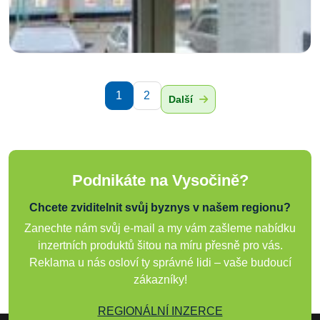
1
2
Další
Podnikáte na Vysočině?
Chcete zviditelnit svůj byznys v našem regionu?
Zanechte nám svůj e-mail a my vám zašleme nabídku
inzertních produktů šitou na míru přesně pro vás.
Reklama u nás osloví ty správné lidi – vaše budoucí
zákazníky!
REGIONÁLNÍ INZERCE