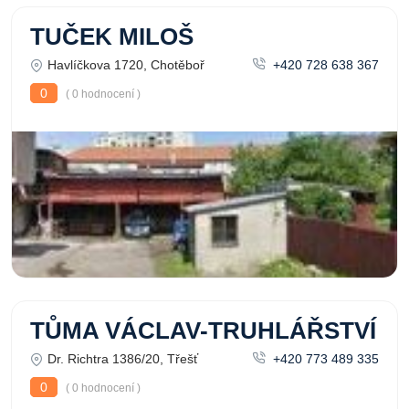
TUČEK MILOŠ
Havlíčkova 1720, Chotěboř
+420 728 638 367
0
( 0 hodnocení )
TŮMA VÁCLAV-TRUHLÁŘSTVÍ
Dr. Richtra 1386/20, Třešť
+420 773 489 335
0
( 0 hodnocení )