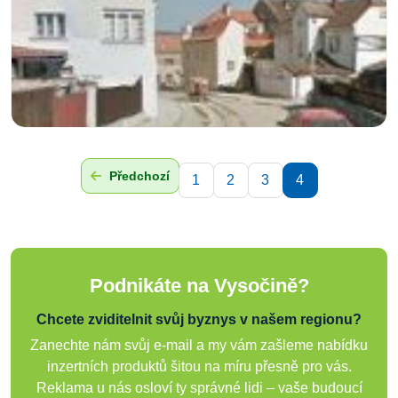
Předchozí
1
2
3
4
Podnikáte na Vysočině?
Chcete zviditelnit svůj byznys v našem regionu?
Zanechte nám svůj e-mail a my vám zašleme nabídku
inzertních produktů šitou na míru přesně pro vás.
Reklama u nás osloví ty správné lidi – vaše budoucí