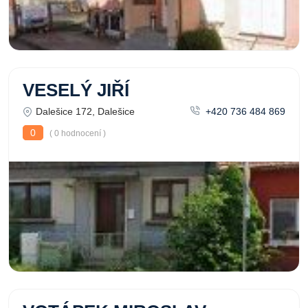
VESELÝ JIŘÍ
Dalešice 172, Dalešice
+420 736 484 869
0
( 0 hodnocení )