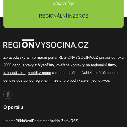
zákazníky!
REGIONÁLNÍ INZERCE
Zpravodajský a informační portál REGIONVYSOCINA.CZ přináší od roku
2000
denní zprávy
z
Vysočiny
, ověřené
kontakty na regionální firmy
,
kalendář akcí
,
nabídky práce
a mnoho dalšího. Nabízí také účinnou a
cenově dostupnou
regionální inzerci
pro podnikatele i jednotlivce.
O portálu
Inzerce
Přihlášení
Registrace
Archiv Zpráv
RSS