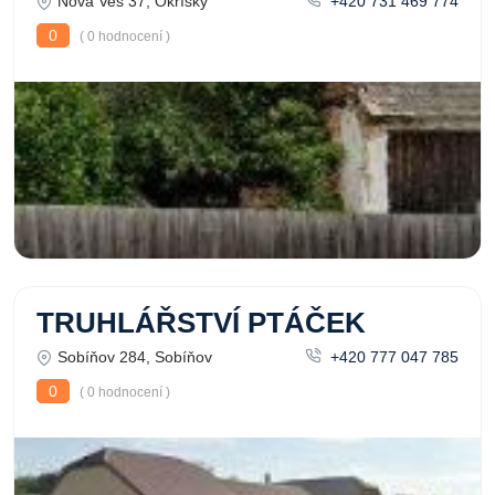
Nová Ves 37, Okříšky
+420 731 469 774
0
( 0 hodnocení )
TRUHLÁŘSTVÍ PTÁČEK
Sobíňov 284, Sobíňov
+420 777 047 785
0
( 0 hodnocení )