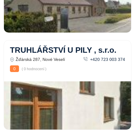
TRUHLÁŘSTVÍ U PILY , s.r.o.
Žďárská 287, Nové Veselí
+420 723 003 374
0
( 0 hodnocení )