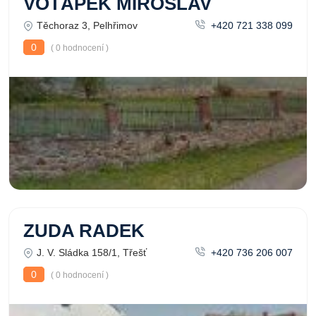
VOTÁPEK MIROSLAV
Těchoraz 3, Pelhřimov
+420 721 338 099
0
( 0 hodnocení )
ZUDA RADEK
J. V. Sládka 158/1, Třešť
+420 736 206 007
0
( 0 hodnocení )