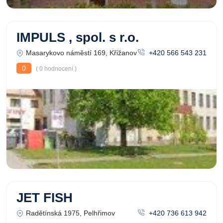
IMPULS , spol. s r.o.
Masarykovo náměstí 169, Křižanov
+420 566 543 231
0
( 0 hodnocení )
JET FISH
Radětínská 1975, Pelhřimov
+420 736 613 942