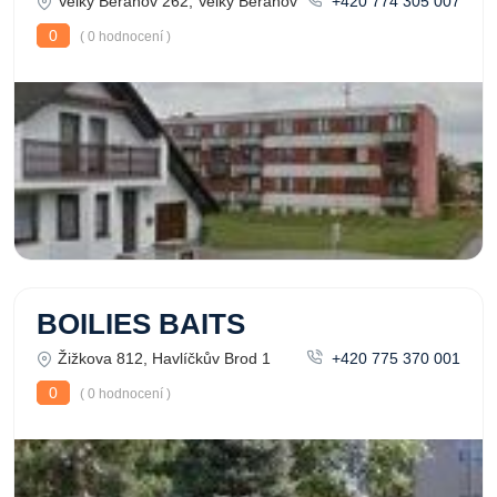
Velký Beranov 262, Velký Beranov
+420 774 305 007
0
( 0 hodnocení )
BOILIES BAITS
Žižkova 812, Havlíčkův Brod 1
+420 775 370 001
0
( 0 hodnocení )