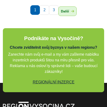
1
2
3
Další
Podnikáte na Vysočině?
Chcete zviditelnit svůj byznys v našem regionu?
Zanechte nám svůj e-mail a my vám zašleme nabídku
inzertních produktů šitou na míru přesně pro vás.
Reklama u nás osloví ty správné lidi – vaše budoucí
zákazníky!
REGIONÁLNÍ INZERCE