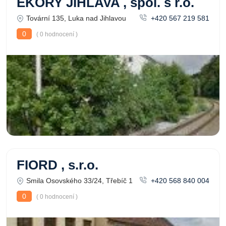
EKORY JIHLAVA , spol. s r.o.
Tovární 135, Luka nad Jihlavou
+420 567 219 581
0
( 0 hodnocení )
FIORD , s.r.o.
Smila Osovského 33/24, Třebíč 1
+420 568 840 004
0
( 0 hodnocení )