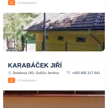
0
( 0 hodnocení )
KARABÁČEK JIŘÍ
Jiráskova 183, Golčův Jeníkov
+420 605 217 641
0
( 0 hodnocení )