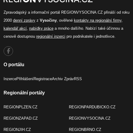
Zpravodajský a informační portál REGIONVYSOCINA.CZ přináší od roku
2000
denní zprávy
z
Vysočiny
, ověřené
kontakty na regionální firmy
,
kalendář akcí
,
nabídky práce
a mnoho dalšího. Nabízí také účinnou a
cenově dostupnou
regionální inzerci
pro podnikatele i jednotlivce.
O portálu
Inzerce
Přihlášení
Registrace
Archiv Zpráv
RSS
Regionální portály
REGIONPLZEN.CZ
REGIONPARDUBICKO.CZ
REGIONZAPAD.CZ
REGIONVYSOCINA.CZ
REGIONJIH.CZ
REGIONBRNO.CZ