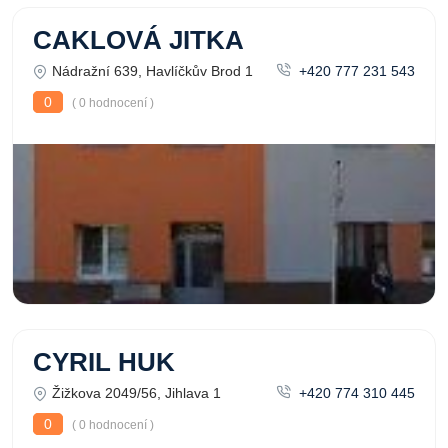
CAKLOVÁ JITKA
Nádražní 639, Havlíčkův Brod 1
+420 777 231 543
0
( 0 hodnocení )
CYRIL HUK
Žižkova 2049/56, Jihlava 1
+420 774 310 445
0
( 0 hodnocení )